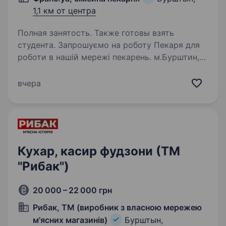
1,1 км от центра
Полная занятость. Также готовы взять
студента. Запрошуємо на роботу Пекаря для
роботи в нашій мережі пекарень. м.Бурштин,
вул.Калуська,8 Чим Ти будеш займатись:
Випікання хліба, булочок, слойок та інших
вчера
виробів згідно з рецептами компанії (робота
з готовим…
Кухар, касир фудзони (ТМ
"Рибак")
20 000 – 22 000 грн
Рибак, ТМ (виробник з власною мережею
м'ясних магазинів)
Бурштын,