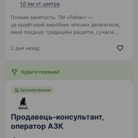
1,0 км от центра
Полная занятость. ТМ «Рибак» —
це крафтовий виробник м’ясних делікатесів,
який поєднує традиційні рецепти, сучасні
технології та високу якість продукції.
Ми щодня дбаємо про те, щоб наші гості
2 дня назад
отримували не лише смачні страви,
а й приємні…
Будьте первым!
Бронирование
Продавець-консультант,
оператор АЗК