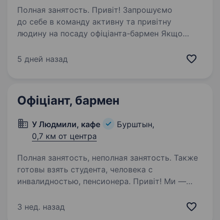
Полная занятость. Привіт! Запрошуємо
до себе в команду активну та привітну
людину на посаду офіціанта-бармен Якщо
ти маєш бажання працювати у дружньому
колективі, вчитися новому та дарувати гарний
5 дней назад
настрій клієнтам — ця вакансія для…
Офіціант, бармен
У Людмили, кафе
Бурштын,
0,7 км от центра
Полная занятость, неполная занятость. Также
готовы взять студента, человека с
инвалидностью, пенсионера. Привіт! Ми —
кафе «У Людмили», місце, де кожен гість
відчуває тепло домашнього затишку та щирий
3 нед. назад
сервіс. Наша команда створює не просто