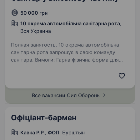
50 000 грн
10 окрема автомобільна санітарна рота
,
Вся Украина
Полная занятость. 10 окрема автомобільна
санітарна рота запрошує в свою команду
санітара. Вимоги: Гарна фізична форма для
перенесення поранених. Вмотивованість
до виконання поставлених завдань. Без
шкідливих звичок. Умови служби:…
Все вакансии Сил
Обороны
Офіціант-бармен
Кавка Р.Р., ФОП
, Бурштын