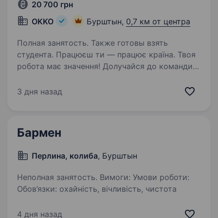
20 700 грн
OKKO
Бурштын,
0,7 км от центра
Полная занятость. Также готовы взять
студента. Працюєш ти — працює країна. Твоя
робота має значення! Долучайся до команди
ОККО, формуймо надійний тил нашої країни
разом! Шукаємо ПРОДАВЦЯ-КАСИРА
3 дня назад
(оператора АЗК)! Приєднуйся, бо ми: офіційно
і швидко приймаємо…
Бармен
Перлина, колиба
, Бурштын
Неполная занятость. Вимоги: Умови роботи:
Обов’язки: охайність, вічливість, чистота
4 дня назад