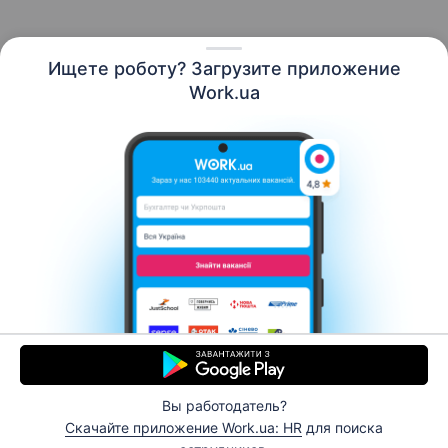
Ищете роботу? Загрузите приложение
Русский
Work.ua
Ресурсы
Контакты
О нас
Карьера
Новости Work.ua
Помощь
Условия использования
Работодателю
Вы работодатель?
© 2006–2026 Work.ua. Сервис поиска работы №1 в
Скачайте приложение Work.ua: HR
для поиска
Украине.