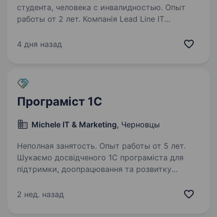
студента, человека с инвалидностью. Опыт
работы от 2 лет. Компанія Lead Line IT
запрошує до співпраці підрядника для надання
послуг з розробкиBAS. Розглядаємо
4 дня назад
кандидатури з досвідом роботи від 2-ох років
на подібних посадах. Повна зайнятість.
Вимоги: Досвід роботи з 1С/BAS —…
Програміст 1C
Michele IT & Marketing
, Черновцы
Неполная занятость. Опыт работы от 5 лет.
Шукаємо досвідченого 1С програміста для
підтримки, доопрацювання та розвитку
облікових систем наших клієнтів. Розглядаємо
виключно кандидатів із Чернівців Вимоги:
2 нед. назад
досвід роботи програмістом 1С від 3 років;
знання…