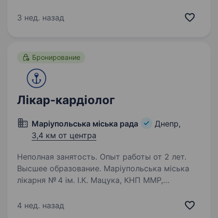
Сєвєродонецької міської ради запрошує
на роботу лікаря-кардіолога у місті Дніпро.
3 нед. назад
Вміння: Проведення консультацій пацієнтів
з серцево-судинними захворюваннями.
Діагностика…
Бронирование
Лікар-кардіолог
Маріупольська міська рада
Днепр,
3,4 км от центра
Неполная занятость. Опыт работы от 2 лет.
Высшее образование. Маріупольська міська
лікарня № 4 ім. І.К. Мацука, КНП ММР,
запрошує до команди лікаря-кардіолога. Ваші
обов’язки: Амбулаторний прийом пацієнтів.
4 нед. назад
Діагностика та лікування серцево-судинних