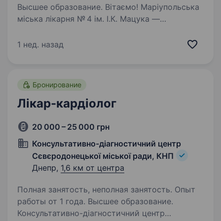
Высшее образование. Вітаємо! Маріупольська
міська лікарня № 4 ім. І.К. Мацука —
це команда професіоналів, що продовжує
свою роботу в місті Дніпро, надаючи якісну
1 нед. назад
та спеціалізовану медичну допомогу для всіх
категорій пацієнтів. Ми шукаємо…
Бронирование
Лікар-кардіолог
20 000 – 25 000 грн
Консультативно-діагностичний центр
Сєвєродонецької міської ради, КНП
Днепр,
1,6 км от центра
Полная занятость, неполная занятость. Опыт
работы от 1 года. Высшее образование.
Консультативно-діагностичний центр