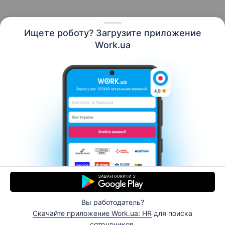
Ищете роботу? Загрузите приложение
Русский
Work.ua
Ресурсы
Контакты
О нас
Карьера
Новости Work.ua
Помощь
Условия использования
Работодателю
Вы работодатель?
© 2006–2026 Work.ua. Сервис поиска работы №1 в
Скачайте приложение Work.ua: HR
для поиска
Украине.
сотрудников.