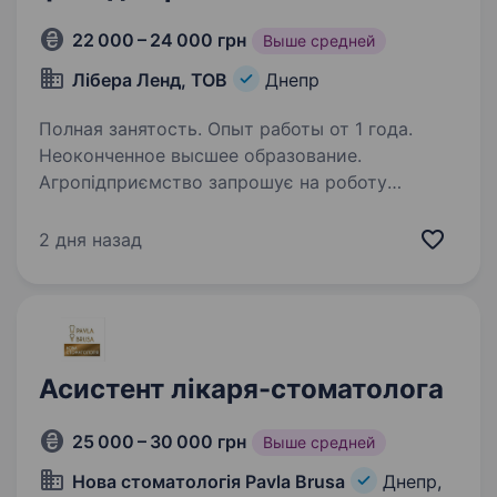
22 000 – 24 000 грн
Выше средней
Лібера Ленд, ТОВ
Днепр
Полная занятость. Опыт работы от 1 года.
Неоконченное высшее образование.
Агропідприємство запрошує на роботу
ветеринарного лікаря Обов’язки: Організація і
забезпечення надання ветеринарної допомоги
2 дня назад
(лікування, щеплення, ветсанобробки)
тваринам підприємства. Забезпечення
заходів…
Асистент лікаря-стоматолога
25 000 – 30 000 грн
Выше средней
Нова стоматологія Pavla Brusa
Днепр,