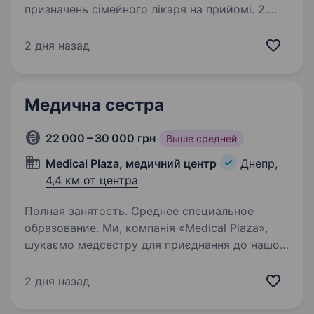
призначень сімейного лікаря на прийомі. 2.
Надання домедичної допомоги при
невідкладних станах 3. Робота в команді з
2 дня назад
лікарем, соціальними службами,
лабораторіями 4. Вимірювання…
Медична сестра
22 000 – 30 000 грн
Выше средней
Medical Plaza, медичний центр
Днепр,
4,4 км от центра
Полная занятость. Среднее специальное
образование. Ми, компанія «Medical Plaza»,
шукаємо медсестру для приєднання до нашої
команди. Як менеджер з найму, моя роль
полягає у забезпеченні того, щоб ми залучили
2 дня назад
найкращих кандидатів для цієї вакансії. Опис
вакансії:…