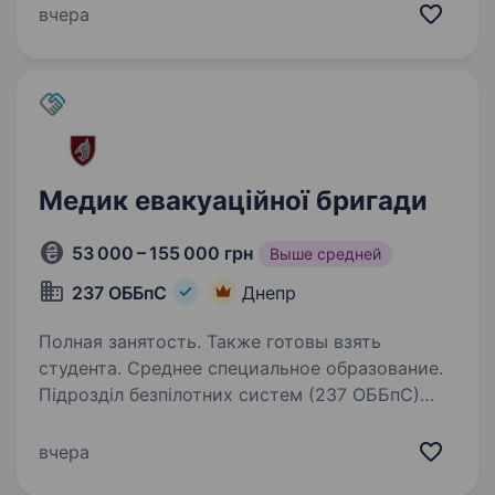
медичну допомогу, організовує профілактичні
вчера
заходи для запобігання захворюванням, веде
медичну документацію…
Медик евакуаційної бригади
53 000 – 155 000 грн
Выше средней
237 ОББпС
Днепр
Полная занятость. Также готовы взять
студента. Среднее специальное образование.
Підрозділ безпілотних систем (237 ОББпС)
https://237obbps.vercel.app/#recruitmentForm
https://www.instagram.com/237obbps/ https://
вчера
threads.com/@237obbps Шукає медика