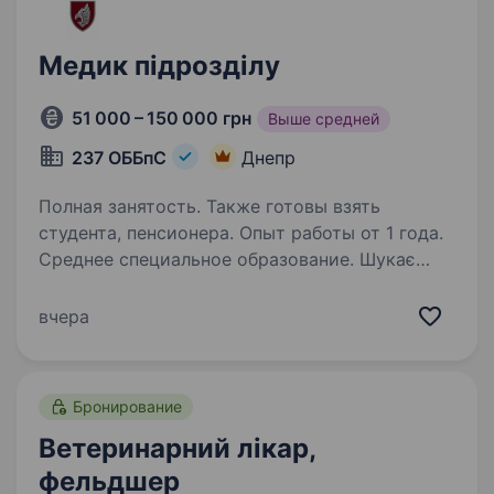
Медик підрозділу
51 000 – 150 000 грн
Выше средней
237 ОББпС
Днепр
Полная занятость. Также готовы взять
студента, пенсионера. Опыт работы от 1 года.
Среднее специальное образование. Шукає
фахівця, який забезпечує медичну підтримку
особового складу та реагує на невідкладні
вчера
ситуації. Надає медичну допомогу,
організовує профілактичні заходи для
запобігання захворюванням, веде медичну
Бронирование
документацію…
Ветеринарний лікар,
фельдшер