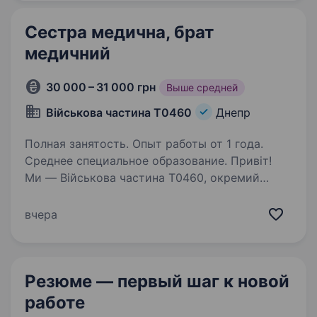
евакуаційної бригади для надання
невідкладної…
Сестра медична, брат
медичний
30 000 – 31 000 грн
Выше средней
Військова частина Т0460
Днепр
Полная занятость. Опыт работы от 1 года.
Среднее специальное образование. Привіт!
Ми — Військова частина Т0460, окремий
батальйон розмінування, який щодня робить
життя наших співгромадян безпечнішим,
вчера
очищаючи деокуповані території від
вибухонебезпечних предметів. Ми також
активно долучаємося…
Резюме — первый шаг
к новой
работе