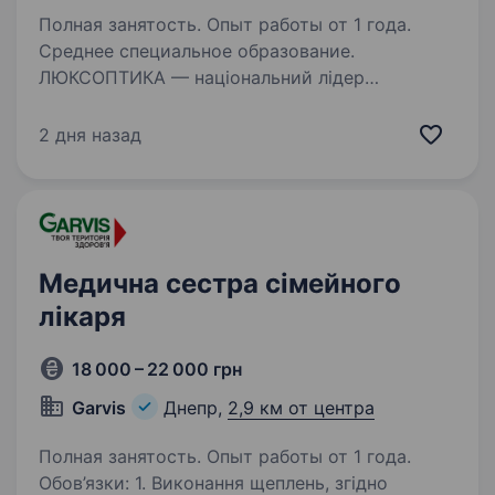
Полная занятость. Опыт работы от 1 года.
Среднее специальное образование.
ЛЮКСОПТИКА — національний лідер
оптичного ринку та частина міжнародної
групи компаній Essilor Group. Найбільша
2 дня назад
мережа оптик в Україні: понад 220 оптик
Працюємо на українському ринку більше 28
років Відкриваємо…
Медична сестра сімейного
лікаря
18 000 – 22 000 грн
Garvis
Днепр,
2,9 км от центра
Полная занятость. Опыт работы от 1 года.
Обов’язки: 1. Виконання щеплень, згідно