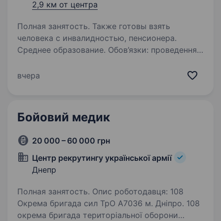
2,9 км от центра
Полная занятость. Также готовы взять
человека с инвалидностью, пенсионера.
Среднее образование. Обов’язки: проведення
підготовки приміщень до прийому лікаря
дотримання принципів медичної деонтології
вчера
контроль за санітарно-гігієнічним станом
приміщення
Бойовий медик
20 000 – 60 000 грн
Центр рекрутингу української армії
Днепр
Полная занятость. Опис роботодавця: 108
Окрема бригада сил ТрО А7036 м. Дніпро. 108
окрема бригада територіальної оборони