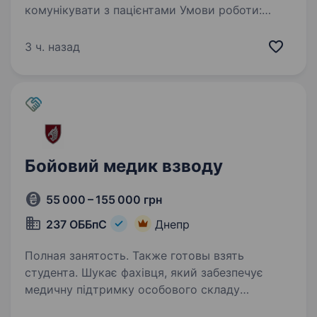
комунікувати з пацієнтами Умови роботи:
палатна або процедурна медична сестра
терапевтичного відділення Обов’язки:
3 ч. назад
виконання призначень лікаря, забір аналізів,…
Бойовий медик взводу
55 000 – 155 000 грн
237 ОББпС
Днепр
Полная занятость. Также готовы взять
студента. Шукає фахівця, який забезпечує
медичну підтримку особового складу
та реагує на невідкладні ситуації. Надає