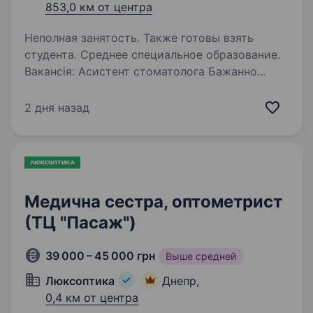
853,0 км от центра
Неполная занятость. Также готовы взять
студента. Среднее специальное образование.
Вакансія: Асистент стоматолога Бажанно
КОРОТЕНЬКЕ ВІДЕО ПРО СЕБЕ
НАДСИЛАЙТЕ НА ТЕЛЕГРАМ 096 826 74 21.
2 дня назад
НАПРИКЛАД ІМЯ, СКІЛЬКИ ВАМ РОКІВ, ЧИМ
САМЕ ЗАЦІКАВИЛА ВАС НАША ВАКАНСІЯ.
ПРАКТИЧНІ НАВИЧКИ РОБОТИ,,,,,, …
Медична сестра, оптометрист
(ТЦ "Пасаж")
39 000 – 45 000 грн
Выше средней
Люксоптика
Днепр,
0,4 км от центра