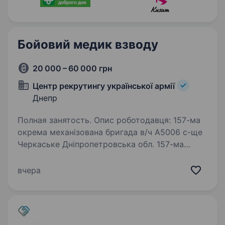
Бойовий медик взводу
20 000 – 60 000 грн
Центр рекрутингу української армії
Днепр
Полная занятость. Опис роботодавця: 157-ма
окрема механізована бригада в/ч А5006 с-ще
Черкаське Дніпропетровська обл. 157-ма
окрема механізована бригада (157 ОМБр) —
формування Сухопутних військ Україниї,
вчера
сформоване у 2024 році…