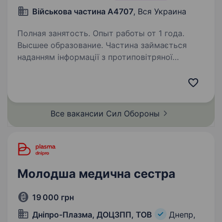
Військова частина А4707
, Вся Украина
Полная занятость. Опыт работы от 1 года.
Высшее образование. Частина займається
наданням інформації з протиповітряної
оборони. За час існування військової частини,
бойових втрат не налічувалось. Надаємо
перевагу військовим, які за висновком ВЛК
отримали «обмежену придатність»…
Все вакансии Сил
Обороны
Молодша медична сестра
19 000 грн
Дніпро-Плазма, ДОЦЗПП, ТОВ
Днепр,