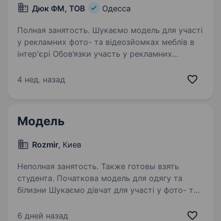
Дюк ФМ, ТОВ
Одесса
Полная занятость. Шукаємо модель для участі
у рекламних фото- та відеозйомках меблів в
інтер'єрі Обов’язки участь у рекламних
зйомках; робота за сценарієм; участь
у створенні рекламного відео. Ми пропонуємо
4 нед. назад
оплату за знімальний…
Модель
Rozmir
, Киев
Неполная занятость. Также готовы взять
студента. Початкова модель для одягу та
білизни Шукаємо дівчат для участі у фото- та
відеозйомках одягу й білизни. Досвід
не обов’язковий — головне впевненість у собі,
6 дней назад