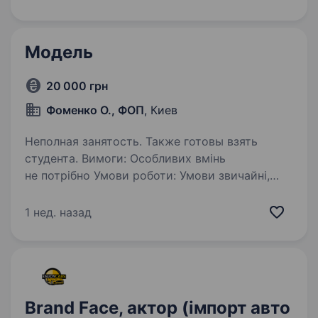
доглянутий вигляд та бажання розвиватись
у fashion-сфері…
Модель
20 000 грн
Фоменко О., ФОП
, Киев
Неполная занятость. Также готовы взять
студента. Вимоги: Особливих вмінь
не потрібно Умови роботи: Умови звичайні,
у приміщенні, комфортні . Обов’язки: Позувати
для малювання сидячи або стоячи, позування
1 нед. назад
для одного замальовку приблизно 15 хвилин .
Brand Face, актор (імпорт авто