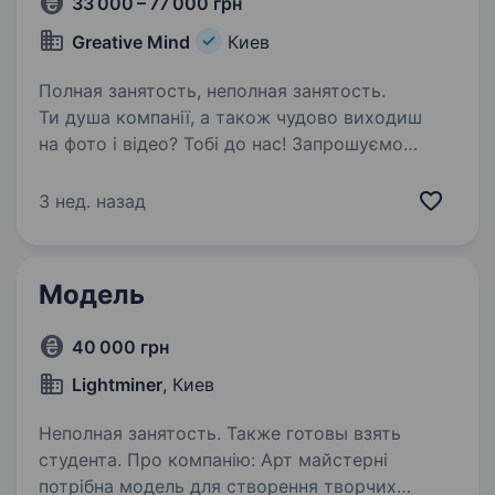
33 000 – 77 000 грн
Greative Mind
Киев
Полная занятость, неполная занятость.
Ти душа компанії, а також чудово виходиш
на фото і відео? Тобі до нас! Запрошуємо
актора, модель або того, хто хоче рухатись
в цьому напрямку на зйомки для YouTube-
3 нед. назад
проекту. Більше інформації про нас на нашому
сайті:…
Модель
40 000 грн
Lightminer
, Киев
Неполная занятость. Также готовы взять
студента. Про компанію: Арт майстерні
потрібна модель для створення творчих