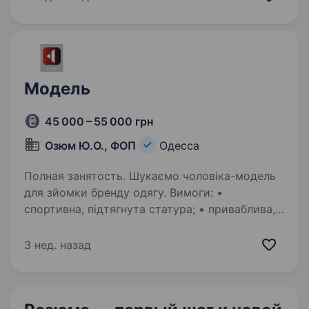
нарощування вій;…
Модель
45 000 – 55 000 грн
Озюм Ю.О., ФОП
Одесса
Полная занятость. Шукаємо чоловіка-модель
для зйомки бренду одягу. Вимоги: •
спортивна, підтягнута статура; • приваблива,
виразна зовнішність (вітається модельний
типаж); • не соромитися камери, вміти вільно
3 нед. назад
позувати; • досвід у зйомках…