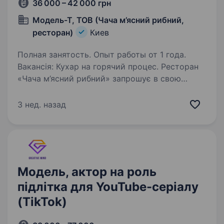
36 000 – 42 000 грн
Модель-Т, ТОВ (Чача м’ясний рибний,
ресторан)
Киев
Полная занятость. Опыт работы от 1 года.
Вакансія: Кухар на горячий процес. Ресторан
«Чача м’ясний рибний» запрошує в свою
команду професійного кухаря на холодний
прцес. Наш ресторан, розташований у самому
3 нед. назад
центрі Києва, спеціалізується на стравах
грузинськоі…
Модель, актор на роль
підлітка для YouTube-серіалу
(TikTok)