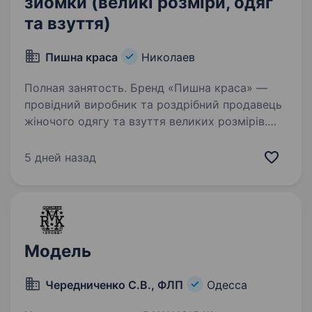
зйомки (великі розміри, одяг
та взуття)
Пишна краса
Николаев
Полная занятость. Бренд «Пишна краса» —
провідний виробник та роздрібний продавець
жіночого одягу та взуття великих розмірів.
Ми шукаємо впевнену та харизматичну
особистість, яка стане обличчям наших
5 дней назад
колекцій та допоможе красиво…
Модель
Чередниченко С.В., ФЛП
Одесса