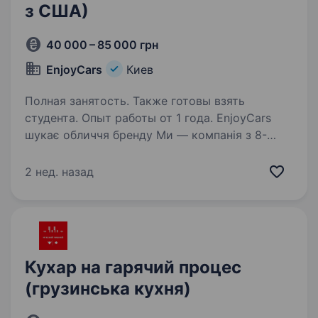
з США)
40 000 – 85 000 грн
EnjoyCars
Киев
Полная занятость. Также готовы взять
студента. Опыт работы от 1 года. EnjoyCars
шукає обличчя бренду Ми — компанія з 8-
річним досвідом у пригону авто зі США
та Канади. За цей час доставили понад 2500
2 нед. назад
автомобілів клієнтам по всій Україні Зараз
ми шукаємо харизматичну дівчину /
автоінфлюенсера,…
Кухар на гарячий процес
(грузинська кухня)