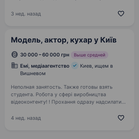
проектів. Ми спеціалізуємося на втіленні
креативних ідей у відео та фото форматах, і
3 нед. назад
шукаємо талановиту та впевнену в собі
модель для участі у фото…
Модель, актор, кухар у Київ
30 000 – 60 000 грн
Выше средней
Емі, медіаагентство
Киев, ищем в
Вишневом
Неполная занятость. Также готовы взять
студента. Робота у сфері виробництва
відеоконтенту! ! Прохання одразу надсилати
фотографії у повний зріст (або посилання
на сторінки у соц мережах, де такі фото є
4 нед. назад
у наявності). Для медіапроекту (тематика —
приготування їжі…