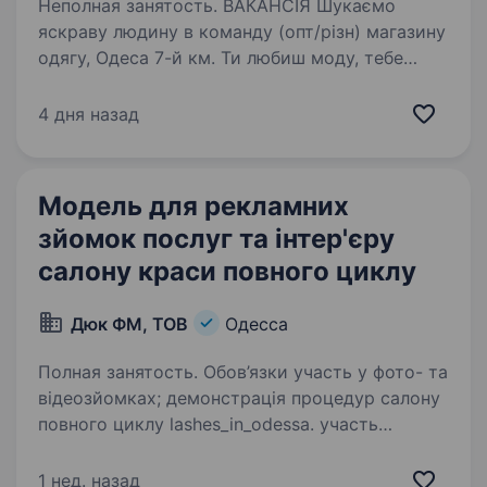
Неполная занятость. ВАКАНСІЯ Шукаємо
яскраву людину в команду (опт/різн) магазину
одягу, Одеса 7-й км. Ти любиш моду, тебе
не лякають камери і кайфуєш від соцмереж?
Тоді тобі до нас Що потрібно робити:
4 дня назад
Приміряти та демонструвати…
Модель для рекламних
зйомок послуг та інтер'єру
салону краси повного циклу
Дюк ФМ, ТОВ
Одесса
Полная занятость. Обов’язки участь у фото- та
відеозйомках; демонстрація процедур салону
повного циклу lashes_in_odessa. участь
у презентаційних матеріалах компанії.
Компанія забезпечує професійний макіяж;
1 нед. назад