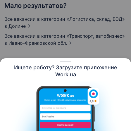
Мало результатов?
Все вакансии в категории «Логистика, склад, ВЭД»
в Долине
Все вакансии в категории «Транспорт, автобизнес»
в Ивано-Франковской обл.
Ищете роботу? Загрузите приложение
Русский
Work.ua
Ресурсы
Контакты
О нас
Карьера
Новости Work.ua
Помощь