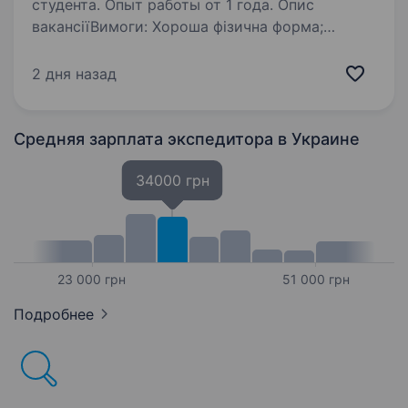
студента. Опыт работы от 1 года. Опис
вакансіїВимоги: Хороша фізична форма;
дисциплінованість, відповідальність,
порядність; бажання працювати водійське
2 дня назад
посвідчення кат.В хороше знання району.
Умови роботи: Повна зайнятість Обов’язки:…
Средняя зарплата экспедитора
в Украине
34000 грн
23 000 грн
51 000 грн
Подробнее