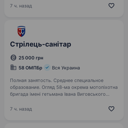
побратимам у разі поранення. Вимоги:
7 ч. назад
Здоров’я: придатність до військової…
Стрілець-санітар
25 000 грн
58 ОМПБр
Вся Украина
Полная занятость. Среднее специальное
образование. Огляд 58-ма окрема мотопіхотна
бригада імені гетьмана Івана Виговського
створена під час війни для захисту
українського народу. Бойовий шлях підрозділу
7 ч. назад
пройшов через оборону населених пунктів
Донеччини та Луганщини,…