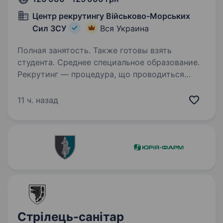
Центр рекрутингу Військово-Морських
Сил ЗСУ
Вся Украина
Полная занятость. Также готовы взять
студента. Среднее специальное образование.
Рекрутинг — процедура, що проводиться
з кандидатами до мобілізації! Підпишіть
контракт зараз — це надасть вам можливість
11 ч. назад
обрати місце служби та отримати всі
соціальні гарантії вчасно. Основна інформація:
Заробітна…
Стрілець-санітар