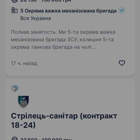
5 Окрема важка механізована бригада
Вся Украина
Полная занятость. Ми 5-та окрема важка
механізована бригада ЗСУ, колишня 5-та
окрема танкова бригада на чолі
з командиром, який здобув особливе визнання
в битві за Бахмут, коли його підрозділ
17 ч. назад
утримував стратегічно важливі позиції…
Стрілець-санітар (контракт
18-24)