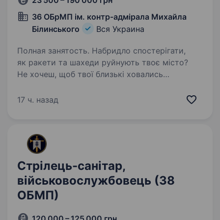
23 500 – 190 000 грн
36 ОБрМП ім. контр-адмірала Михайла
Білинського
Вся Украина
Полная занятость. Набридло спостерігати,
як ракети та шахеди руйнують твоє місто?
Не хочеш, щоб твої близькі ховались
у коридорі чи оформлювали статус біженців
десь у Польщі? Втомився перевіряти у ТГ-
17 ч. назад
каналах, де сьогодні роздають…
Стрілець-санітар,
військовослужбовець (38
ОБМП)
120 000 – 125 000 грн