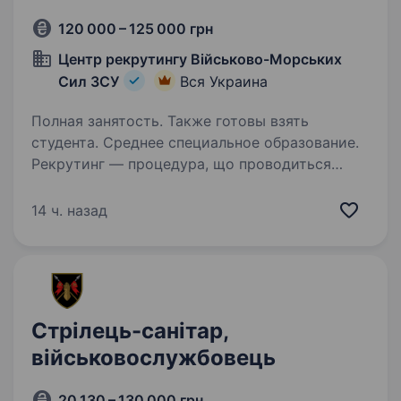
120 000 – 125 000 грн
Центр рекрутингу Військово-Морських
Сил ЗСУ
Вся Украина
Полная занятость. Также готовы взять
студента. Среднее специальное образование.
Рекрутинг — процедура, що проводиться
з кандидатами до мобілізації! Підпишіть
контракт зараз — це надасть вам можливість
14 ч. назад
обрати місце служби та отримати всі
соціальні гарантії вчасно. Основна інформація:
Заробітна…
Стрілець-санітар,
військовослужбовець
20 130 – 130 000 грн