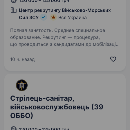
120 000 – 125 000 грн
Центр рекрутингу Військово-Морських
Сил ЗСУ
Вся Украина
Полная занятость. Среднее специальное
образование. Рекрутинг — процедура,
що проводиться з кандидатами до мобілізації!
Підпишіть контракт зараз — це надасть вам
можливість обрати місце служби та отримати
10 ч. назад
всі соціальні гарантії вчасно. Основна
інформація: Заробітна…
Стрілець-санітар,
військовослужбовець (39
ОББО)
120 000 – 125 000 грн