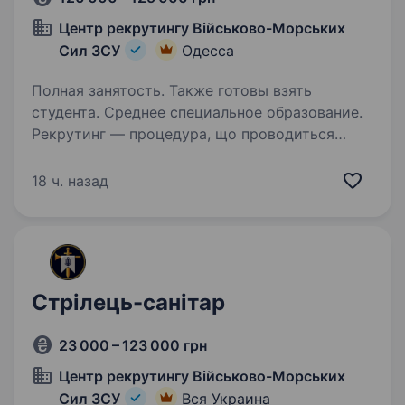
Центр рекрутингу Військово-Морських
Сил ЗСУ
Одесса
Полная занятость. Также готовы взять
студента. Среднее специальное образование.
Рекрутинг — процедура, що проводиться
з кандидатами до мобілізації! Підпишіть
контракт зараз — це надасть вам можливість
18 ч. назад
обрати місце служби та отримати всі
соціальні гарантії вчасно. Основна інформація:
Заробітна…
Стрілець-санітар
23 000 – 123 000 грн
Центр рекрутингу Військово-Морських
Сил ЗСУ
Вся Украина