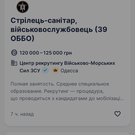
Стрілець-санітар,
військовослужбовець (39
ОББО)
120 000 – 125 000 грн
Центр рекрутингу Військово-Морських
Сил ЗСУ
Одесса
Полная занятость. Среднее специальное
образование. Рекрутинг — процедура,
що проводиться з кандидатами до мобілізації!
Підпишіть контракт зараз — це надасть вам
можливість обрати місце служби та отримати
7 ч. назад
всі соціальні гарантії вчасно. Основна
інформація: Заробітна…