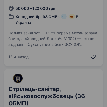
50 000 – 120 000 грн
Холодний Яр, 93 ОМБр
Вся
Украина
Полная занятость. 93-тя окрема механізована
бригада «Холодний Яр» (в/ч А1302) — елітне
з'єднання Сухопутних військ ЗСУ (ОК
«Північ»), сформоване у 1992 році
та базується в Дніпропетровській області.
13 ч. назад
Бригада, яка відома своєю стійкістю…
Стрілець-санітар,
військовослужбовець (36
ОБМП)