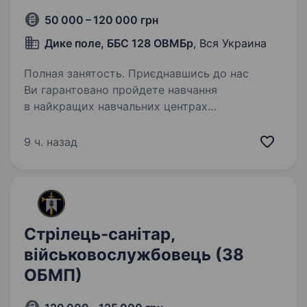
50 000 – 120 000 грн
Дике поле, ББС 128 ОВМБр
, Вся Украина
Полная занятость. Приєднавшись до нас
Ви гарантовано пройдете навчання
в найкращих навчальних центрах
та отримаєте повний комплект спорядження.
Переваги військової служби: ти стаєш
9 ч. назад
оборонцем свого народу; перспектива
кар'єрного…
Стрілець-санітар,
військовослужбовець (38
ОБМП)