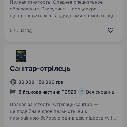
Полная занятость. Среднее специальное
образование. Рекрутинг — процедура,
що проводиться з кандидатами до мобілізації!
Підпишіть контракт зараз — це надасть вам
можливість обрати місце служби та отримати
5 ч. назад
всі соціальні гарантії вчасно. Основна
інформація: Заробітна…
Санітар-стрілець
30 000 – 50 000 грн
Військова частина Т0920
Вся Украина
Полная занятость. Стрілець-санітар —
це подвійна відповідальність: ви є
повноцінною бойовою одиницею підрозділу і
водночас першим, хто приходить на допомогу