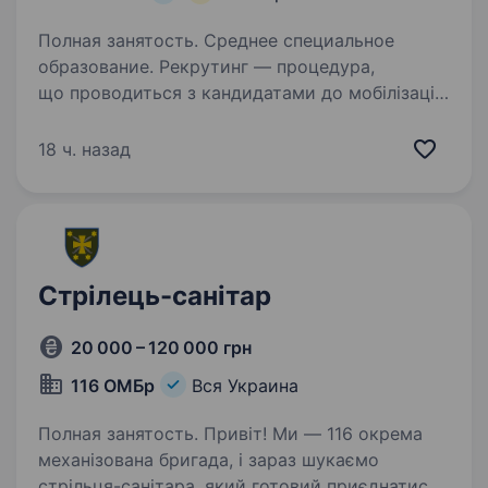
Полная занятость. Среднее специальное
образование. Рекрутинг — процедура,
що проводиться з кандидатами до мобілізації!
Підпишіть контракт зараз — це надасть вам
можливість обрати місце служби та отримати
18 ч. назад
всі соціальні гарантії вчасно. Основна
інформація: Заробітна…
Стрілець-санітар
20 000 – 120 000 грн
116 ОМБр
Вся Украина
Полная занятость. Привіт! Ми — 116 окрема
механізована бригада, і зараз шукаємо
стрільця-санітара, який готовий приєднатися