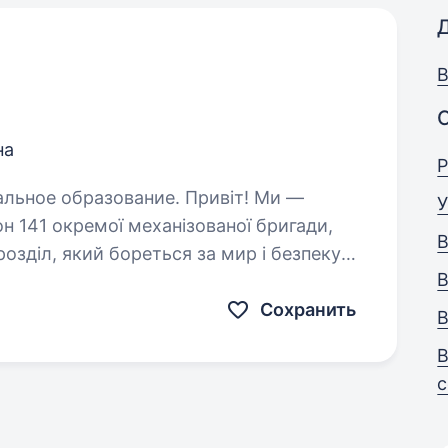
В
на
Р
бразование. Привіт! Ми —
У
н 141 окремої механізованої бригади,
В
озділ, який бореться за мир і безпеку
В
 захищати наших людей і країну,…
Сохранить
В
В
с