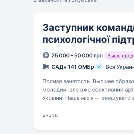
Заступник команди
психологічної під
25 000 – 50 000 грн
Выше сред
САДн 141 ОМБр
Вся Украи
Полная занятость. Высшее образование. Привіт! Ми — САД
молодий, але вже ефективний арт
України. Наша місія — знищувати
підтримуючи один одного та цін
вчера