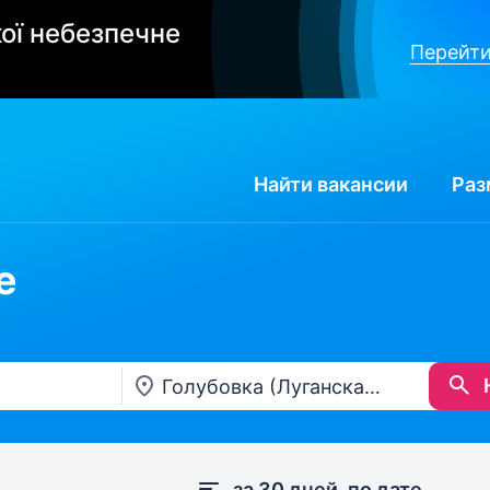
ої небезпечне
Перейти
Найти
вакансии
Раз
е
за 30 дней, по дате