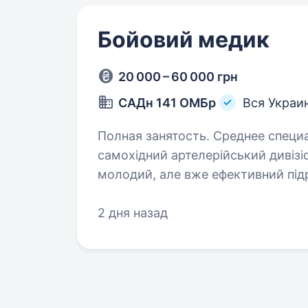
Бойовий медик
20 000 – 60 000 грн
САДн 141 ОМБр
Вся Украи
Полная занятость. Среднее специальное о
самохідний артелерійський дивізіо
молодий, але вже ефективний підр
України. Наше головне завдання —
2 дня назад