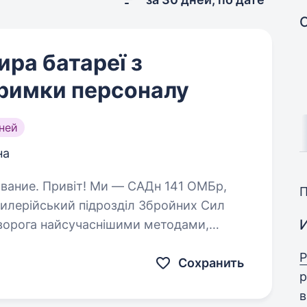
ра батареї з
тримки персоналу
ней
на
н 141 ОМБр,
илерійський підрозділ Збройних Сил
 ворога найсучаснішими методами,
уючи кожне життя. Ми прагнемо…
Р
Сохранить
р
в