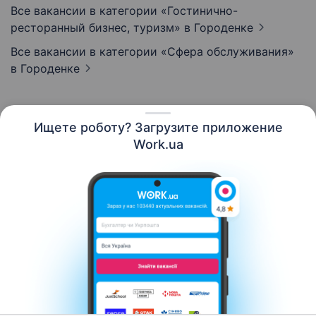
Все вакансии в категории «Гостинично-
ресторанный бизнес, туризм»
в Городенке
Все вакансии в категории «Сфера обслуживания»
в Городенке
Ищете роботу? Загрузите приложение
Русский
Work.ua
Ресурсы
Контакты
О нас
Карьера
Новости Work.ua
Помощь
Условия использования