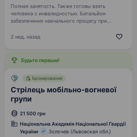
Полная занятость. Также готовы взять
человека с инвалидностью. Батальйон
забезпечення навчального процесу при
Національній академії Національної гвардії
України. Обов’язки: Виконання завдань із
2 нед. назад
охорони військових об'єктів, майна
й визначених територій. Несення служби
на постах,…
Будьте первым!
Бронирование
Стрілець мобільно-вогневої
групи
21 500 грн
Національна Академія Національної Гвардії
України
Золочев (Львовская обл.)