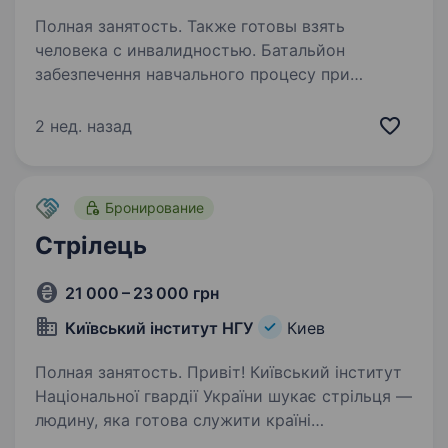
Полная занятость. Также готовы взять
человека с инвалидностью. Батальйон
забезпечення навчального процесу при
Національній академії Національної гвардії
України. Вимоги: Вік від 18 років
2 нед. назад
(з можливістю подальшого вступу на навчання
до Національної Академії НГУ за бажанням)…
Бронирование
Стрілець
21 000 – 23 000 грн
Київський інститут НГУ
Киев
Полная занятость. Привіт! Київський інститут
Національної гвардії України шукає стрільця —
людину, яка готова служити країні
та захищати її безпеку. Ми розуміємо,