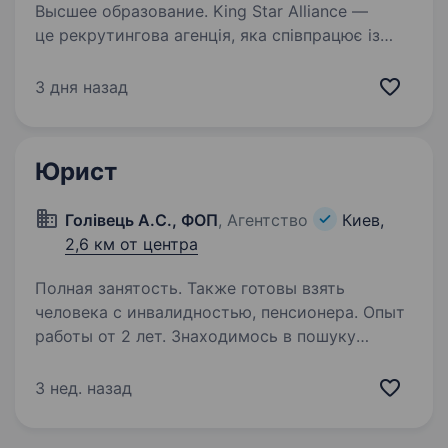
Высшее образование. King Star Alliance —
це рекрутингова агенція, яка співпрацює із
українськими та європейськими компаніями
та холдингами. В одне із Адвокатських
3 дня назад
об'єднань Львова запрошуємо Керівника
адвокатського об'єднання. Обов’язки:…
Юрист
Голівець А.С., ФОП
, Агентство
Киев,
2,6 км от центра
Полная занятость. Также готовы взять
человека с инвалидностью, пенсионера. Опыт
работы от 2 лет. Знаходимось в пошуку
ЮристаОсновні кваліфікаційні вимоги: 1.
Освіта та знання (Hard Skills) Диплом: Вища
3 нед. назад
юридична освіта за спеціальністю «Право».
Наявність адвокатського свідоцтва.