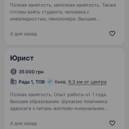
Полная занятость, неполная занятость. Также
готовы взять студента, человека с
инвалидностью, пенсионера. Высшее
образование. Про Courtiery — courtiery.ua
Courtiery — українська платформа приватних
4 дня назад
послуг, найбільша за функціоналом і
можливостями. Ми з'єднуємо перевірених
фахівців із клієнтами по всій країні, і юридичні
Юрист
послуги — один…
35 000 грн
Рада 1, ТОВ
Киев,
9,3 км от центра
Полная занятость. Опыт работы от 1 года.
Высшее образование. Шукаємо помічника
адвоката з питань житлово-комунальних
послуг. Основні вимоги: Знання та досвід
в сфері господарського права; Підготовка
4 дня назад