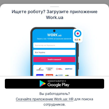
Ищете роботу? Загрузите приложение
Русский
Work.ua
Ресурсы
Контакты
О нас
Карьера
Новости Work.ua
Помощь
Условия использования
Работодателю
Вы работодатель?
© 2006–2026 Work.ua. Сервис поиска работы №1 в
Скачайте приложение Work.ua: HR
для поиска
Украине.
сотрудников.