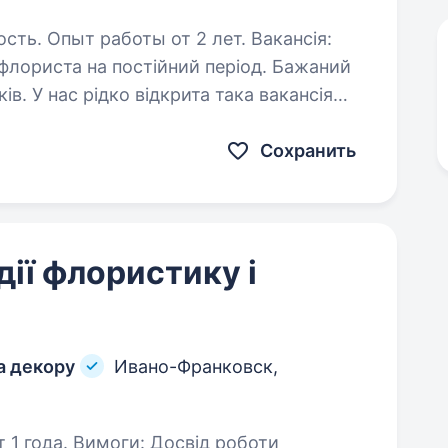
 Опыт работы от 2 лет. Вакансія:
лориста на постійний період. Бажаний
в. У нас рідко відкрита така вакансія
авичках- будемо раді знайомству)…
Сохранить
дії флористику і
а декору
Ивано-Франковск,
освід роботи