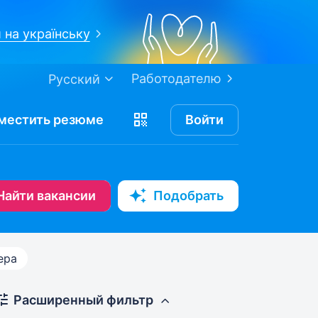
 на українську
Работодателю
Русский
местить
резюме
Войти
Найти вакансии
Подобрать
ера
Расширенный фильтр