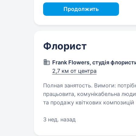
Продолжить
Флорист
Frank Flowers, студія флорист
2,7 км от центра
Полная занятость. Вимоги: потрібна на роботу молода, творча,
працьовита, комунікабельна людина із гарним смаком для створення
та продажу квіткових композицій та букетів. Умови р
консультації клієнтів, …
3 нед. назад