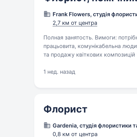
Frank Flowers, студія флорист
2,7 км от центра
Полная занятость. Вимоги: потрібна на роботу молода, творча,
працьовита, комунікабельна людина із гарним смаком для створення
та продажу квіткових композицій та букетів. Обов’я
клієнтів, створення квіткових…
1 нед. назад
Флорист
Gardenia, студія флористики т
0,8 км от центра