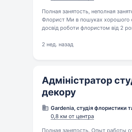
Полная занятость, неполная занятость.
Флорист Ми в пошуках хорошого ф
досвід роботи флористом від 2 рокі
Тому, якщо Ви впевнені у своїх н
2 нед. назад
Адміністратор сту
декору
Gardenia, студія флористики т
0,8 км от центра
Полная занятость. Опыт работы от 1 года. Вимоги: Д