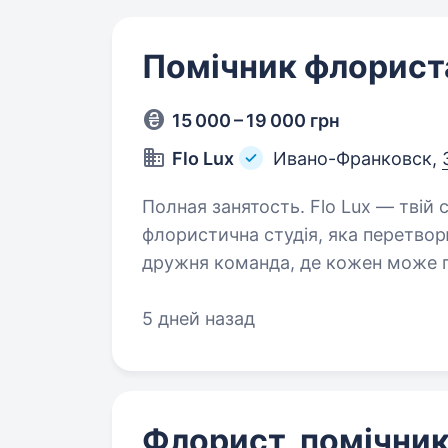
Помічник флорист
15 000 – 19 000 грн
Flo Lux
Ивано-Франковск,
Полная занятость. Flo Lux — твій старт у світі флористики! Ми — сучасна
флористична студія, яка перетворю
дружня команда, де кожен може п
новому щодня. Тут ти зможеш…
5 дней назад
Флорист, помічни