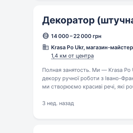
Декоратор (штучн
14 000 – 22 000 грн
Krasa Po Ukr, магазин-майсте
1,4 км от центра
Полная занятость. Ми — Krasa Po Ukr, маленька магазин-майстерня
декору ручної роботи з Івано-Фран
ми створюємо красиві речі, які р
пропонуємо матеріали для творчо
3 нед. назад