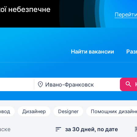
ої небезпечне
Перейти
Найти
вакансии
Раз
овод
Дизайнер
Designer
Помощник дизайн
вске
за 30 дней, по дате