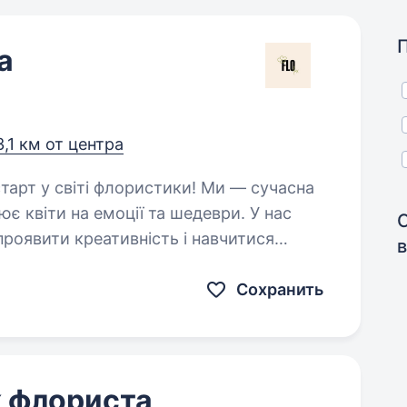
а
3,1 км от центра
є квіти на емоції та шедеври. У нас
роявити креативність і навчитися
Сохранить
к флориста