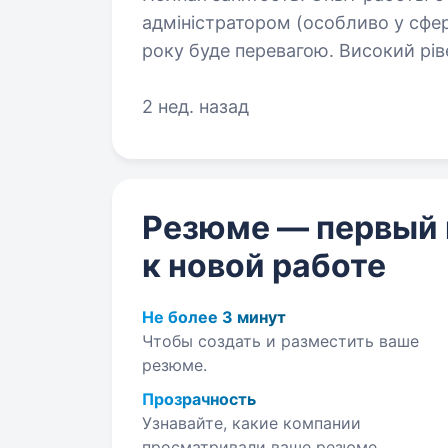
адміністратором (особливо у сфері
року буде перевагою. Високий рівень комунікації та любов до роботи
з людьми. Грамотна усна та 
2 нед. назад
Резюме — первый
к новой работе
Не более 3 минут
Чтобы создать и разместить ваше
резюме.
Прозрачность
Узнавайте, какие компании
просматривали ваше резюме.