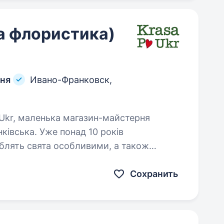
а флористика)
рня
Ивано-Франковск,
ківська. Уже понад 10 років
облять свята особливими, а також
сті, текстиль…
Сохранить