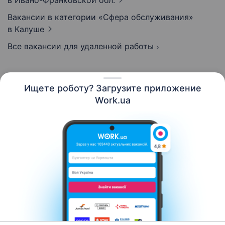
в Ивано-Франковской обл.
Вакансии в категории «Сфера обслуживания»
в Калуше
Все вакансии для удаленной работы
Ищете роботу? Загрузите приложение
Русский
Work.ua
Ресурсы
Контакты
О нас
Карьера
Новости Work.ua
Помощь
Условия использования