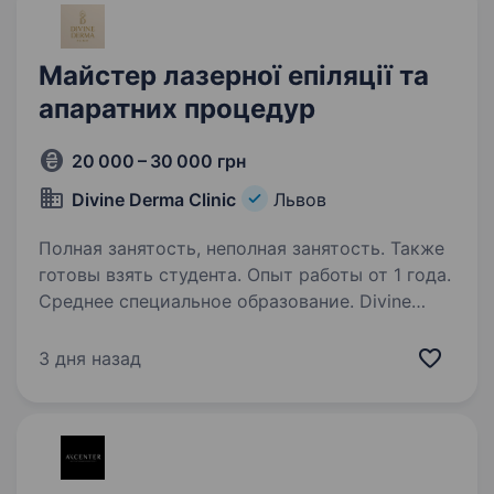
Майстер лазерної епіляції та
апаратних процедур
20 000 – 30 000 грн
Divine Derma Clinic
Львов
Полная занятость, неполная занятость. Также
готовы взять студента. Опыт работы от 1 года.
Среднее специальное образование. Divine
Derma Clinic — сучасна косметологічна клініка,
яка працює за принципами безпеки, естетики
3 дня назад
та доказової медицини, запрошує до команди
майстра лазерної епіляції та апаратних
процедур. Вимоги: медична освіта…