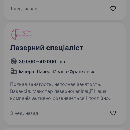
в Україні мережа студій лазерної косметології
808 lazer room, проводимо конкурсний набір
1 нед. назад
на посаду спеціаліста з лазерної епіляції
з вищою або середньою…
Лазерний спеціаліст
30 000 – 40 000 грн
Імперія Лазер
, Ивано-Франковск
Полная занятость, неполная занятость.
Вакансія: Майстер лазерної епіляції Наша
компанія активно розвивається і постійно
збільшує свою клієнтську базу. З метою
забезпечення високої якості послуг
3 нед. назад
ми шукаємо професіонала на посаду Майстра
лазерної епіляції…