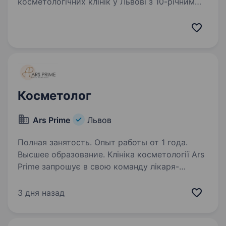
косметологічних клінік у Львові з 10-річним
досвідом на ринку. Ми працюємо у напрямках
дерматокосметології, естетичної медицини
та лазерної епіляції, постійно підвищуємо
стандарти сервісу,…
Косметолог
Ars Prime
Львов
Полная занятость. Опыт работы от 1 года.
Высшее образование. Клініка косметології Ars
Prime запрошує в свою команду лікаря-
косметолога. Ми працюємо з 2013 року
та поєднуємо досвід і професіоналізм для
3 дня назад
досягнення найвищих результатів. У клініці
надається широкий спектр послуг:…