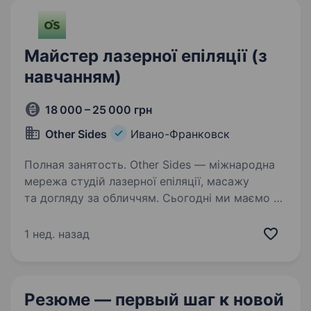
Майстер лазерної епіляції (з
навчанням)
18 000 – 25 000 грн
Other Sides
Ивано-Франковск
Полная занятость. Other Sides — міжнародна
мережа студій лазерної епіляції, масажу
та догляду за обличчям. Сьогодні ми маємо 16
локацій в Україні та Польщі й продовжуємо
активно розвиватися. Ми шукаємо Майстра
1 нед. назад
лазерної епіляції,…
Резюме — первый шаг
к новой