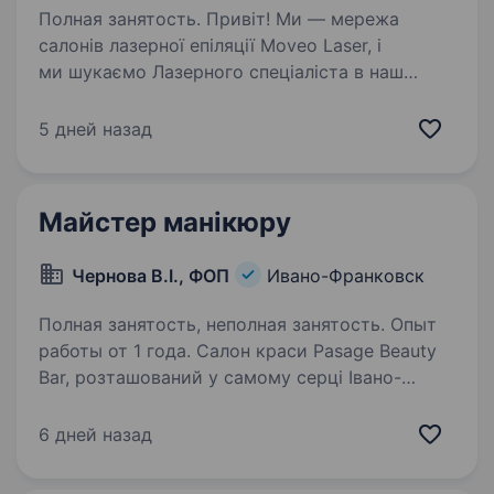
Полная занятость. Привіт! Ми — мережа
салонів лазерної епіляції Moveo Laser, і
ми шукаємо Лазерного спеціаліста в наш
дружній колектив в Івано-Франківську. Якщо
тобі цікава сфера краси і ти хочеш
5 дней назад
розвиватися в професії, ми з радістю…
Майстер манікюру
Чернова В.І., ФОП
Ивано-Франковск
Полная занятость, неполная занятость. Опыт
работы от 1 года. Салон краси Pasage Beauty
Bar, розташований у самому серці Івано-
Франківська, пропонує вакансію майстра
з манікюру. Кандідати, що мають можливість
6 дней назад
працювати повний робочий день або в першу
зміну в пріоритеті. Вимоги:…