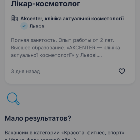
Лікар-косметолог
Akcenter, клініка актуальної косметології
Львов
Полная занятость. Опыт работы от 2 лет.
Высшее образование. «AKCENTER — клініка
актуальної косметології» у Львові.
Ми розвиваємо напрям ін'єкційної, апаратної
та доглядової косметології й шукаємо лікаря-
3 дня назад
косметолога, який хоче працювати з якісними
препаратами, професійно…
Мало результатов?
Вакансии в категории «Красота, фитнес, спорт»