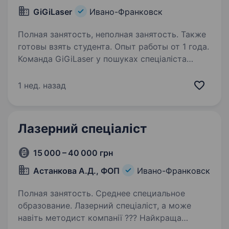
GiGiLaser
Ивано-Франковск
Полная занятость, неполная занятость. Также
готовы взять студента. Опыт работы от 1 года.
Команда GiGiLaser у пошуках спеціаліста
з лазерної епіляції. Вимоги до кандидата:
Медична освіта (буде перевагою) Досвід
1 нед. назад
роботи майстром лазерної епіляції на
діодному апараті Любите людей
та спілкування…
Лазерний спеціаліст
15 000 – 40 000 грн
Астанкова А.Д., ФОП
Ивано-Франковск
Полная занятость. Среднее специальное
образование. Лазерний спеціаліст, а може
навіть методист компанії ??? Найкраща