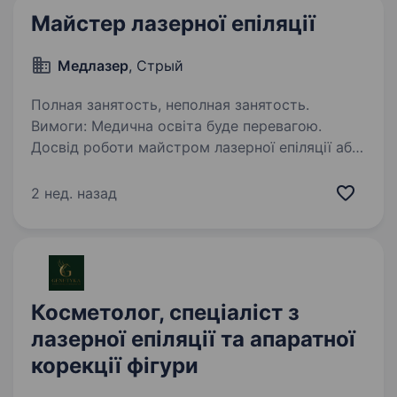
Майстер лазерної епіляції
Медлазер
, Стрый
Полная занятость, неполная занятость.
Вимоги: Медична освіта буде перевагою.
Досвід роботи майстром лазерної епіляції або
бажання навчатися. Відповідальність,
пунктуальність та охайність.
2 нед. назад
Комунікабельність і доброзичливість. Вміння
працювати…
Косметолог, спеціаліст з
лазерної епіляції та апаратної
корекції фігури