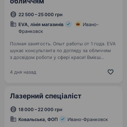
обличчям
22 500 – 25 000 грн
EVA, лінія магазинів
Ивано-
Франковск
Полная занятость. Опыт работы от 1 года. EVA
шукає консультанта по догляду за обличчям
з досвідом роботи у сфері краси! Вмієш
розповісти по догляду в кремовій групі краще
за інших? Чекаємо в команді EVAfamily! Робота
4 дня назад
з магазинами за адресами: вул. Хоткевича…
Лазерний спеціаліст
18 000 – 22 000 грн
Ковальська, ФОП
Ивано-Франковск