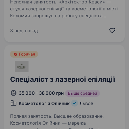
Неполная занятость. «Архітектор Краси» —
студія лазерної епіляції та косметології в місті
Коломия запрошує на роботу спеціліста
з лазерної епіляції. Перевагою буде досвід
роботи косметологом. Також перевагою є
3 нед. назад
навички депіляції, електроепіляції…
Горячая
Спеціаліст з лазерної епіляції
35 000 – 38 000 грн
Выше средней
Косметологія Олійник
Львов
Полная занятость. Высшее образование.
Косметологія Олійник — мережа