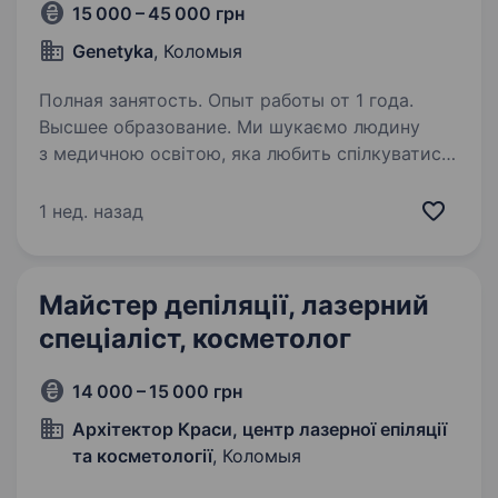
15 000 – 45 000 грн
Genetyka
, Коломыя
Полная занятость. Опыт работы от 1 года.
Высшее образование. Ми шукаємо людину
з медичною освітою, яка любить спілкуватись
з людьми та бажає розвиватись. Диплом
косметолога та навики естетичної
1 нед. назад
косметології: розуміння типів шкіри та підбір
догляду. Апаратним послугам навчаємо…
Майстер депіляції, лазерний
спеціаліст, косметолог
14 000 – 15 000 грн
Архітектор Краси, центр лазерної епіляції
та косметології
, Коломыя