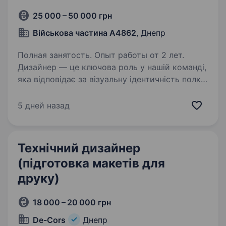
25 000 – 50 000 грн
Військова частина А4862
, Днепр
Полная занятость. Опыт работы от 2 лет.
Дизайнер — це ключова роль у нашій команді,
яка відповідає за візуальну ідентичність полку
«Скеля». Ви будете створювати потужні
та впізнавані візуальні образи, що
5 дней назад
відображатимуть цінності нашого підрозділу,
а також…
Технічний дизайнер
(підготовка макетів для
друку)
18 000 – 20 000 грн
De-Cors
Днепр