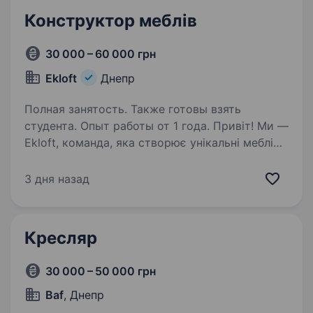
Конструктор меблів
30 000 – 60 000 грн
Ekloft
Днепр
Полная занятость. Также готовы взять
студента. Опыт работы от 1 года. Привіт! Ми —
Ekloft, команда, яка створює унікальні меблі
в стилі лофт із натурального дерева. Якщо
ти мрієш працювати в творчій атмосфері,
3 дня назад
де кожен виріб — це поєднання краси,
функціональності та якості, ми чекаємо…
Кресляр
30 000 – 50 000 грн
Baf
, Днепр