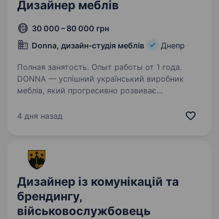
Дизайнер меблів
30 000 – 80 000 грн
Donna, дизайн-студія меблів
Днепр
Полная занятость. Опыт работы от 1 года.
DONNA — успішний український виробник
меблів, який прогресивно розвиває
та виводить на новий рівень меблеву галузь.
Компанія не стоїть на місці, ми постійно
4 дня назад
розвиваємось та розширюємося. Зараз
шукаємо у свою команду…
Дизайнер із комунікацій та
брендингу,
військовослужбовець