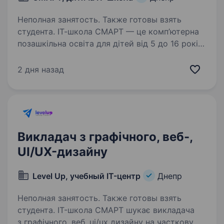
Неполная занятость. Также готовы взять
студента. ІТ-школа СМАРТ — це комп’ютерна
позашкільна освіта для дітей від 5 до 16 років.
У нас чотири локаціі — Центр, Тополя,
Слобожанський, Комунар. Зараз відкрита
2 дня назад
вакансія викладача web, UI/UX та графічного
дизайну в…
Викладач з графічного, веб-,
UI/UX-дизайну
Level Up, учебный IT-центр
Днепр
Неполная занятость. Также готовы взять
студента. IT-школа СМАРТ шукає викладача
з графічного, веб, ui/ux дизайну на часткову