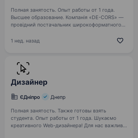
Полная занятость. Опыт работы от 1 года.
Высшее образование. Компанія «DE-CORS» —
провідний постачальник широкоформатного
друку з використанням сучасних технологій
та обладнання. Ми пропонуємо якісну
1 нед. назад
друкарську продукцію для різних клієнтів
та галузей. Для подальшого розвитку…
Дизайнер
ЄДніпро
Днепр
Полная занятость. Также готовы взять
студента. Опыт работы от 1 года. Шукаємо
креативного Web-дизайнера! Для нас важливо:
Щоб кандидат на посаду мав технічні навички