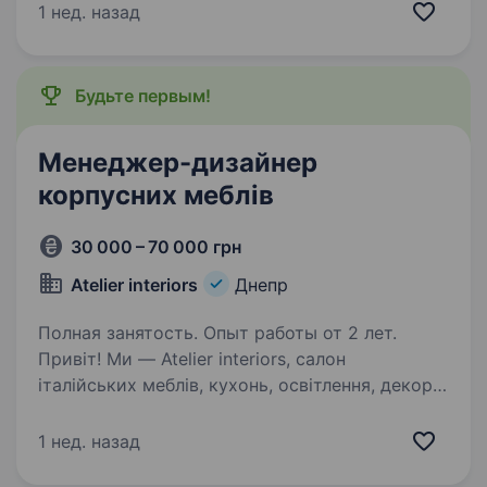
роботи у спеціалізованих програмах. Досвід
1 нед. назад
роботи з Figma — обов’язковий. Adobe
Illustrator, Photoshop Креативність…
Будьте первым!
Менеджер-дизайнер
корпусних меблів
30 000 – 70 000 грн
Atelier interiors
Днепр
Полная занятость. Опыт работы от 2 лет.
Привіт! Ми — Atelier interiors, салон
італійських меблів, кухонь, освітлення, декору,
сантехніки та багатьох інших стильних і
якісних рішень для дому. Якщо ти любиш
1 нед. назад
створювати унікальні інтер'єри та хочеш