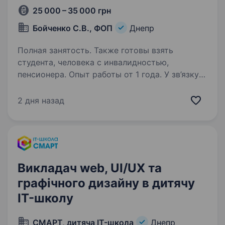
25 000 – 35 000 грн
Бойченко С.В., ФОП
Днепр
Полная занятость. Также готовы взять
студента, человека с инвалидностью,
пенсионера. Опыт работы от 1 года. У зв’язку
з розширенням виробництва запрошуємо
до команди друкаря — дизайнера
2 дня назад
широкоформатного та сублімаційного друку
Обов’язки: Підготовка та друк замовлень
на широкоформатному та сублімаційному
обладнанні.…
Викладач web, UI/UX та
графічного дизайну в дитячу
IT-школу
СМАРТ, дитяча IT-школа
Днепр