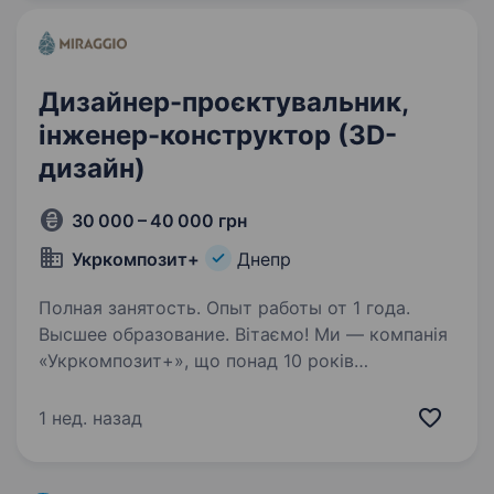
працювати…
Дизайнер-проєктувальник,
інженер-конструктор (3D-
дизайн)
30 000 – 40 000 грн
Укркомпозит+
Днепр
Полная занятость. Опыт работы от 1 года.
Высшее образование. Вітаємо! Ми — компанія
«Укркомпозит+», що понад 10 років
займається виробництвом сантехніки з литого
мармуру під брендом MIRAGGIO. У зв’язку
1 нед. назад
з розвитком напряму ми шукаємо дизайнера-
проєктувальника нових моделей…