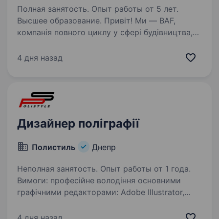
Полная занятость. Опыт работы от 5 лет.
Высшее образование. Привіт! Ми — BAF,
компанія повного циклу у сфері будівництва,
дизайну та комплектації інтер'єрів. Наша
мета — створювати сучасні, зручні та стильні
4 дня назад
простори, в яких кожна деталь має значення.
Якщо ти цінуєш якість,…
Дизайнер поліграфії
Полистиль
Днепр
Неполная занятость. Опыт работы от 1 года.
Вимоги: професійне володіння основними
графічними редакторами: Adobe Illustrator,
Adobe Photoshop, CorelDRAW, Adobe InDesign
та іншими; наявність художнього смаку,
4 дня назад