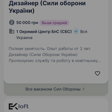
Дизайнер (Сили оборони
України)
50 000 грн
Выше средней
1 Окремий Центр БпС (СБС)
Вся
Украина
Полная занятость. Опыт работы от 2 лет.
Дизайнер (Сили Оборони України)
Пропонуємо службу та роботу в новітньому
роді військ — Силах Безпілотних Систем. Наш
підрозділ — 1-й Окремий Центр БпС —
це перший у світі підрозділ «технологічного
спецпризначення»…
Все вакансии Сил
Обороны