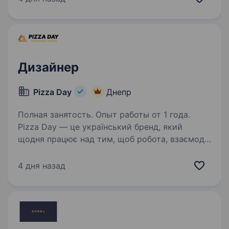
профільна освіта буде перевагою; вільне
володіння…
Дизайнер
Pizza Day
Днепр
Полная занятость. Опыт работы от 1 года.
Pizza Day — це український бренд, який
щодня працює над тим, щоб робота, взаємодія
з командою та клієнтський досвід були
простими, зрозумілими і приємними. Ми
4 дня назад
віримо, що навіть робочий день може бути «зі
смаком»…