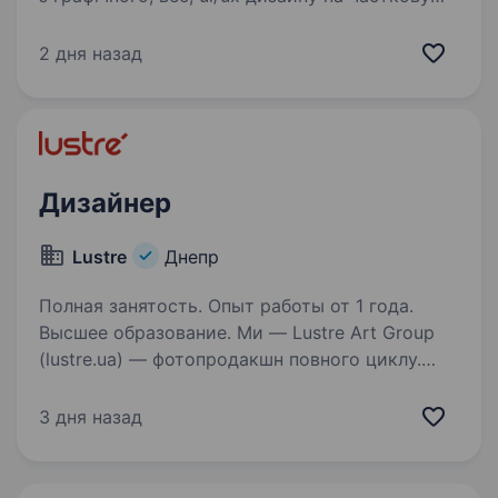
зайнятість! Викладати оффлайн.
Що ми пропонуємо: роботу зі зручним
2 дня назад
графіком; достойний рівень оплати; досвід
роботи у якості наставника —…
Дизайнер
Lustre
Днепр
Полная занятость. Опыт работы от 1 года.
Высшее образование. Ми — Lustre Art Group
(lustre.ua) — фотопродакшн повного циклу.
Ми робимо якісну рекламу і створюємо
фотографію та дизайн для всього світу. А ще є
3 дня назад
одними з лідерів у сфері стокової фотографії.
Шукаємо Дизайнера…