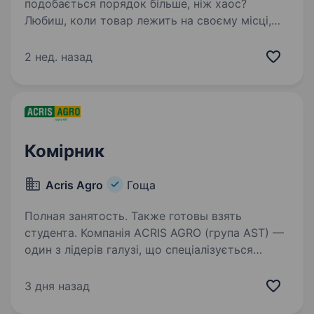
подобається порядок більше, ніж хаос?
Любиш, коли товар лежить на своєму місці,
документи сходяться, а склад працює
як годинник? Тоді ця вакансія може бути саме
2 нед. назад
для тебе. КомпаніяMAKOSH шукає комірника
на склад…
Комірник
Aсris Agro
Гоща
Полная занятость. Также готовы взять
студента. Компанія AСRIS AGRO (група AST) —
один з лідерів галузі, що спеціалізується
на вирощуванні, переробці, продажу зернових
та бобових культур запрошує до своєї
3 дня назад
команди Комірника в с.Франівка.