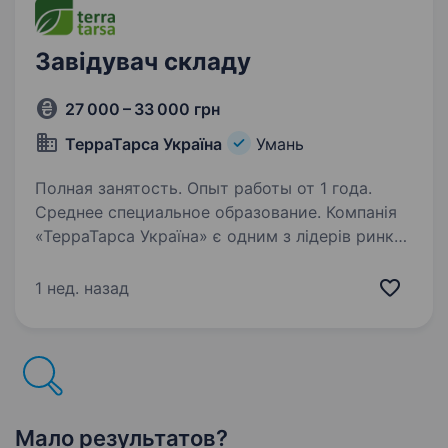
Завідувач складу
27 000 – 33 000 грн
ТерраТарса Україна
Умань
Полная занятость. Опыт работы от 1 года.
Среднее специальное образование. Компанія
«ТерраТарса Україна» є одним з лідерів ринку
мінеральних добрив та крапельного зрошення
України. Компанія стабільно розвивається
1 нед. назад
з 2001 року та зараз має центральний офіс у
місті Одеса та виробничі потужності…
Мало результатов?