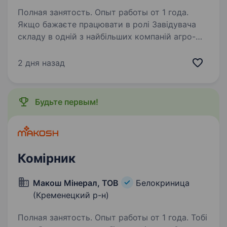
Полная занятость. Опыт работы от 1 года.
Якщо бажаєте працювати в ролі Завідувача
складу в одній з найбільших компаній агро-
та продуктового бізнесу, то ця вакансія для
вас! З нами ви можете робити свій внесок
2 дня назад
в одній із найстабільніших галузей — ви,
напевно,…
Будьте первым!
Комірник
Макош Мінерал, ТОВ
Белокриница
(Кременецкий р-н)
Полная занятость. Опыт работы от 1 года. Тобі