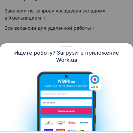
Вакансии по запросу «завідувач складом»
в Хмельницком
Все вакансии для удаленной работы
Ищете роботу? Загрузите приложение
Русский
Work.ua
Ресурсы
Контакты
О нас
Карьера
Новости Work.ua
Помощь
Условия использования