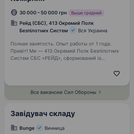
30 000 – 50 000 грн
Выше средней
Рейд (СБС), 413 Окремий Полк
Безпілотних Систем
Вся Украина
Полная занятость. Опыт работы от 1 года.
Привіт! Ми — 413 Окремий Полк Безпілотних
Систем СБС «РЕЙД», сформований із
досвідчених добровольців, які стояли
на захисті України ще від Революції Гідності і
досі боронять нашу землю на передовій. Наша
місія —…
Все вакансии Сил
Обороны
Завідувач складу
Bunge
Винница