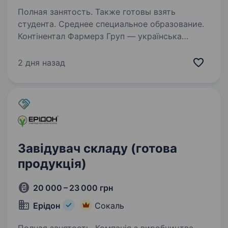
Полная занятость. Также готовы взять
студента. Среднее специальное образование.
Контінентал Фармерз Груп — українська
компанія, лідер сільськогосподарської галузі!
Ми працюємо в Західноукраїнському регіоні,
2 дня назад
обробляючи 195 тис. га, та об'єднуємо у своїй
команді близько 2,5 тис. професіоналів…
Завідувач складу (готова
продукція)
20 000 – 23 000 грн
Ерідон
Сокаль