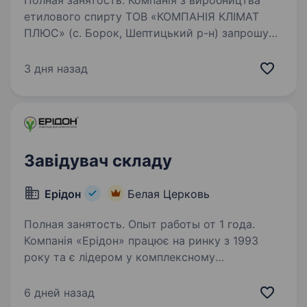
Полная занятость. Компанія з виробництва
етилового спирту ТОВ «КОМПАНІЯ КЛІМАТ
ПЛЮС» (с. Борок, Шептицький р-н) запрошує
на роботу працівника на посаду завідувач
складу готової продукції. Умови праці:
3 дня назад
офіційне працевлаштування…
Завідувач складу
Ерідон
Белая Церковь
Полная занятость. Опыт работы от 1 года.
Компанія «Ерідон» працює на ринку з 1993
року та є лідером у комплексному
забезпеченні сільськогосподарських
підприємств України. Ми пропонуємо широкий
6 дней назад
асортимент продукції провідних світових