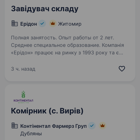
Завідувач складу
Ерідон
Житомир
Полная занятость. Опыт работы от 2 лет.
Среднее специальное образование. Компанія
«Ерідон» працює на ринку з 1993 року та є
лідером у комплексному забезпеченні
сільськогосподарських підприємств України.
3 ч. назад
Ми пропонуємо широкий асортимент
продукції провідних світових брендів: насіння
польових…
Комірник (с. Вирів)
Контінентал Фармерз Груп
Дубляны