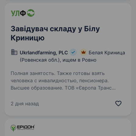
Ми пропонуємо: офіційне…
Завідувач складу у Білу
Криницю
Ukrlandfarming, PLC
Белая Криница
(Ровенская обл.), ищем в Ровно
Полная занятость. Также готовы взять
человека с инвалидностью, пенсионера.
Высшее образование. ТОВ «Європа Транс
Агро», входить до групи компаній
Ukrlandfarming одне з найбільших в Україні
2 дня назад
автотранспортних підприємств. Наш автопарк
забезпечує якісну та оперативну доставку
вантажів у будь-яку точку України…