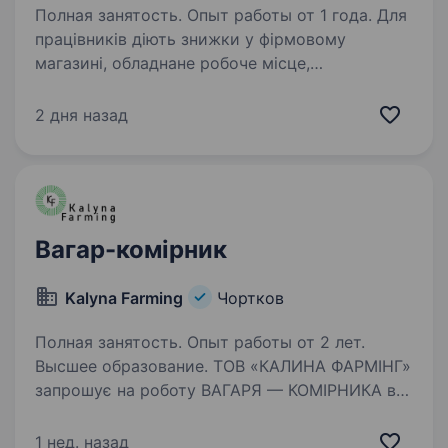
Полная занятость. Опыт работы от 1 года. Для
працівників діють знижки у фірмовому
магазині, обладнане робоче місце,
безкоштовний транспорт. Пропонуємо:
офіційне працевлаштування; гідну оплату
2 дня назад
праці; повний соц.пакет згідно КЗпПУ. Графік
роботи:…
Вагар-комірник
Kalyna Farming
Чортков
Полная занятость. Опыт работы от 2 лет.
Высшее образование. ТОВ «КАЛИНА ФАРМІНГ»
запрошує на роботу ВАГАРЯ — КОМІРНИКА в
с. Біла. Основні обов`язки: зважування
продукції та вантажів на вагах різних типів;
1 нед. назад