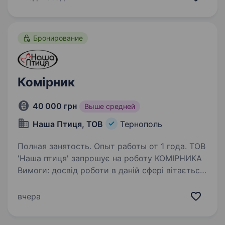
проводити зовнішній огляд вантажів на
цілісність, фіксація стану…
Бронирование
Комірник
40 000 грн
Выше средней
Наша Птиця, ТОВ
Тернополь
Полная занятость. Опыт работы от 1 года. ТОВ
'Наша птиця' запрошує на роботу КОМІРНИКА
Вимоги: досвід роботи в даній сфері вітається;
чесність, організованість, відповідальність,
дисциплінованість. Обов’язки: збір замовлень
вчера
на складі, їх проведення…