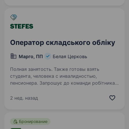
брендів: насіння польових…
Оператор складського обліку
Марго, ПП
Белая Церковь
Полная занятость. Также готовы взять
студента, человека с инвалидностью,
пенсионера. Запрошує до команди робітника
складу. Вимоги: приймання, розвантаження та
відвантаження товару; комплектація
2 нед. назад
замовлень; розміщення продукції на складі;
підтримання порядку на робочому місці.
Умови роботи:…
Бронирование