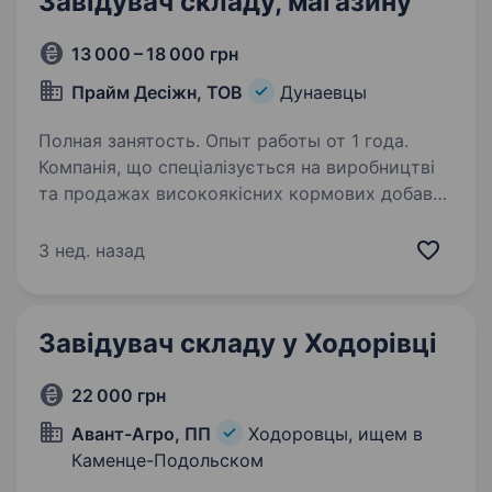
Завідувач складу, магазину
13 000 – 18 000 грн
Прайм Десіжн, ТОВ
Дунаевцы
Полная занятость. Опыт работы от 1 года.
Компанія, що спеціалізується на виробництві
та продажах високоякісних кормових добавок
для сільськогосподарських тварин, Запрошує
на роботу завідувача складу-магазину (він же
3 нед. назад
продавець) у м. Дунаївці Обов’язки:…
Завідувач складу у Ходорівці
22 000 грн
Авант-Агро, ПП
Ходоровцы, ищем в
Каменце-Подольском