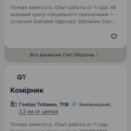
Полная занятость. Опыт работы от 1 года. 48
окремий центр спеціального призначення —
сучасний бойовий підрозділ Збройних Сил
України, що спеціалізується на застосуванні
широкої лінійки безпілотних літальних
апаратів різного призначення. Дислокація —
місто…
Все вакансии Сил
Обороны
Комірник
Глобал Тобакко, ТОВ
Хмельницкий,
2,2 км от центра
Полная занятость. Опыт работы от 1 года.