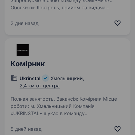
Запрошуємо в свою команду КОМІРНИКА.
Обов’язки: Контроль, прийом та видача
продукції зі складу. Організація проведення
вантажно-розвантажувальних робіт на складі.
2 дня назад
Ведення обліку складських запасів.
Підтримка…
Комірник
Ukrinstal
Хмельницкий,
2,4 км от центра
Полная занятость. Вакансія: Комірник Місце
роботи: м. Хмельницький Компанія
«UKRINSTAL» шукає в команду
відповідального та організованого комірника
для роботи в складському приміщенні.
5 дней назад