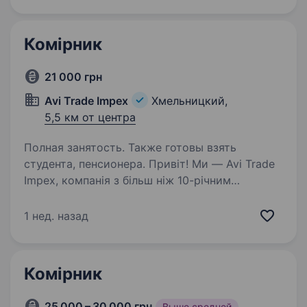
Обов’язки: Прийом, відвантаження
та контроль…
Комірник
21 000 грн
Avi Trade Impex
Хмельницкий,
5,5 км от центра
Полная занятость. Также готовы взять
студента, пенсионера. Привіт! Ми — Avi Trade
Impex, компанія з більш ніж 10-річним
досвідом імпорту та оптових продажів вело
та авто запчастин. За цей час ми не тільки
1 нед. назад
зросли, а й знайшли надійних партнерів,
що робить нас стабільним…
Комірник
25 000 – 30 000 грн
Выше средней