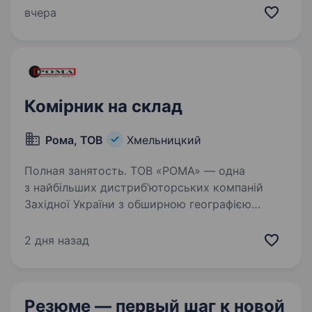
до своєї команди КОМІРНИКА. Якщо ви
вчера
відповідальні, уважні та любите порядок —
будемо раді бачити вас у нашому…
Комірник на склад
Рома, ТОВ
Хмельницкий
Полная занятость. ТОВ «РОМА» — одна
з найбільших дистриб’юторських компаній
Західної України з обширною географією
діяльності у Чернівецькій, Тернопільській,
Івано-Франківській та Хмельницькій областях.
2 дня назад
Приєднуйтесь до нашої команди,…
Резюме — первый шаг
к новой