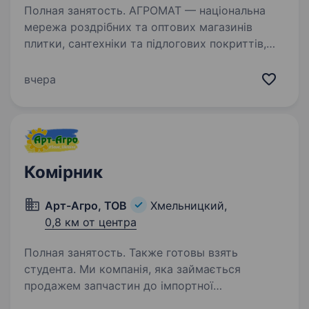
Полная занятость. АГРОМАТ — національна
мережа роздрібних та оптових магазинів
плитки, сантехніки та підлогових покриттів,
беззаперечний лідер українського ринку
у своєму сегменті. Ми допомагаємо клієнтам
вчера
створювати стильні та функціональні…
Комірник
Арт-Агро, ТОВ
Хмельницкий,
0,8 км от центра
Полная занятость. Также готовы взять
студента. Ми компанія, яка займається
продажем запчастин до імпортної
сільськогосподарської техніки, запрошуємо