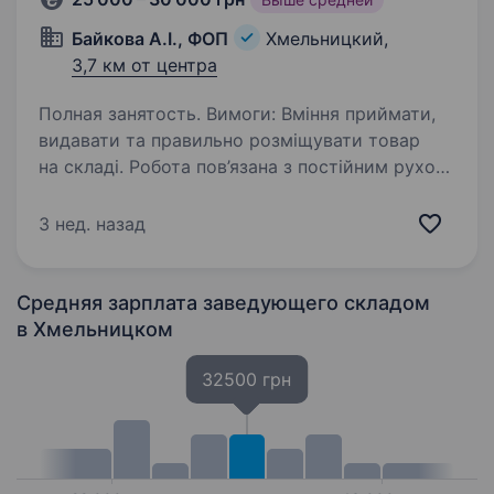
Байкова А.І., ФОП
Хмельницкий,
3,7 км от центра
Полная занятость. Вимоги: Вміння приймати,
видавати та правильно розміщувати товар
на складі. Робота пов’язана з постійним рухом,
підйомом вантажів та матеріальною
відповідальністю за майно. Умови роботи:
3 нед. назад
Пн — Пт з 9.00 до 18.00,…
Средняя зарплата заведующего складом
в Хмельницком
32500 грн