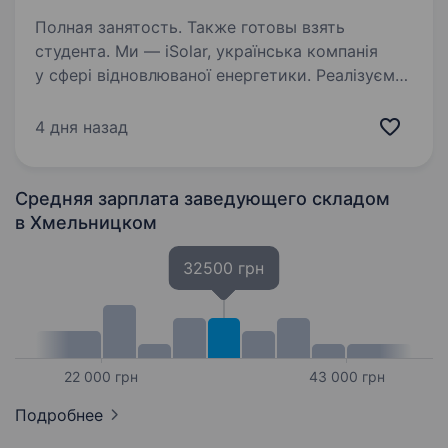
Полная занятость. Также готовы взять
студента. Ми — iSolar, українська компанія
у сфері відновлюваної енергетики. Реалізуємо
комплексні рішення у сонячній енергетиці: від
проєктування до монтажу та сервісу СЕС
4 дня назад
по всій Україні. У зв’язку з розвитком
компанії…
Средняя зарплата заведующего складом
в Хмельницком
32500 грн
22 000 грн
43 000 грн
Подробнее