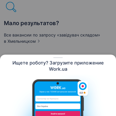
Мало результатов?
Все вакансии по запросу «завідувач складом»
в Хмельницком
Ищете роботу? Загрузите приложение
Русский
Work.ua
Ресурсы
Контакты
О нас
Карьера