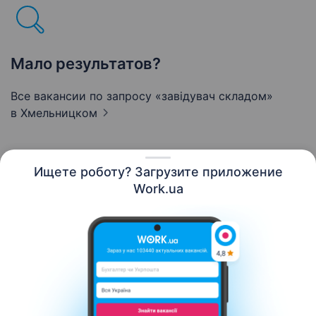
Мало результатов?
Все вакансии по запросу «завідувач складом»
в Хмельницком
Ищете роботу? Загрузите приложение
Русский
Work.ua
Ресурсы
Контакты
О нас
Карьера