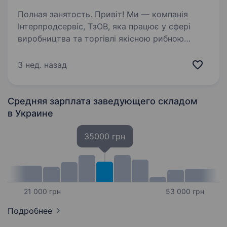
Полная занятость. Привіт! Ми — компанія
Інтерпродсервіс, ТзОВ, яка працює у сфері
виробництва та торгівлі якісною рибною
продукцією. Запрошуємо до нашої дружньої
команди Комірника у місті Хмельницький.
3 нед. назад
Що буде у твоїх обов’язках:…
Средняя зарплата заведующего складом
в Украине
35000 грн
21 000 грн
53 000 грн
Подробнее