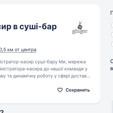
ир в суші-бар
0,5 км от центра
іністратора-касира до нашої команди у
аву та динамічну роботу у сфері доставки
Сохранить
?