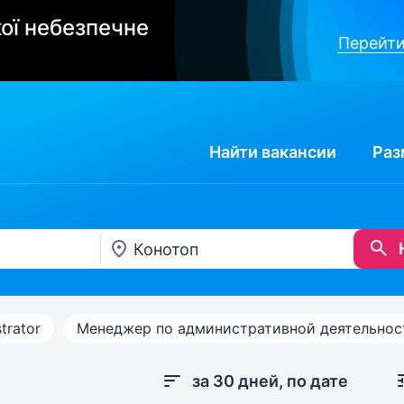
ої небезпечне
Перейти
Найти
вакансии
Раз
trator
Менеджер по административной деятельнос
за 30 дней, по дате