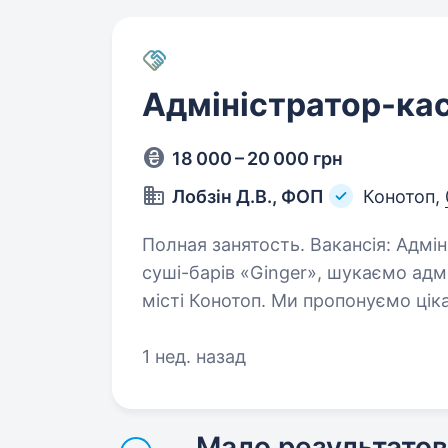
Адміністратор-кас
18 000 – 20 000 грн
Лобзін Д.В., ФОП
Конотоп,
Полная занятость. Вакансія: Адміністратор-касир суші-бару Ми, мережа
суші-барів «Ginger», шукаємо адм
місті Конотоп. Ми пропонуємо цік
смачної їжі Обов’язки:…
1 нед. назад
Мало результатов