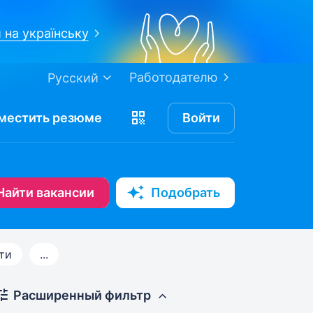
 на українську
Работодателю
Русский
местить
резюме
Войти
Найти вакансии
Подобрать
ти
...
Расширенный фильтр