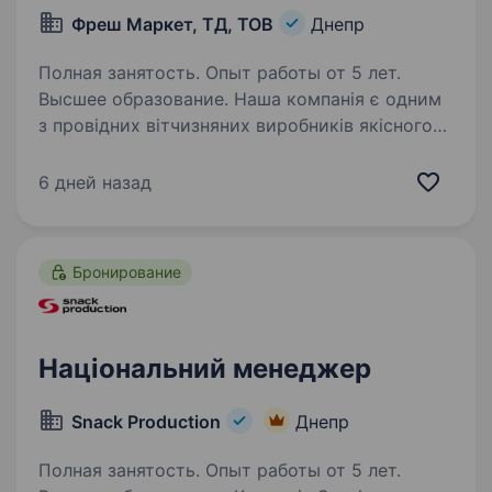
Фреш Маркет, ТД, ТОВ
Днепр
Полная занятость. Опыт работы от 5 лет.
Высшее образование. Наша компанія є одним
з провідних вітчизняних виробників якісного
дитячого харчування та бакалійної продукції.
Наші продукти відповідають найвищим
6 дней назад
стандартам якості, завдяки чому завоювали
популярність серед споживачів…
Бронирование
Національний менеджер
Snack Production
Днепр
Полная занятость. Опыт работы от 5 лет.