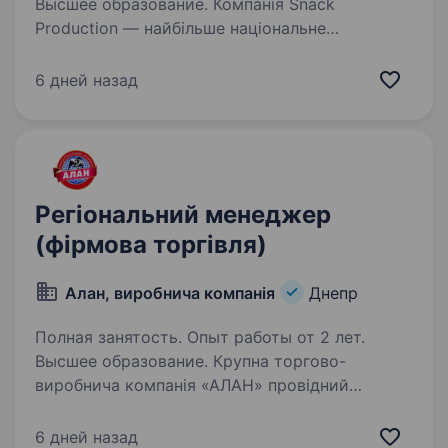
Высшее образование. Компанія Snack
Production — найбільше національне
об'єднання торгово-виробничих підприємств
(ТМ Флінт, Хуторок, Морські, Сан Санич, Big
6 дней назад
Bob, Chipster’s, Zeffir), яке зберігає першість
у своєму сегменті й успішно…
Регіональний менеджер
(фірмова торгівля)
Алан, виробнича компанія
Днепр
Полная занятость. Опыт работы от 2 лет.
Высшее образование. Крупна торгово-
виробнича компанія «АЛАН» провідний
український виробник ковбасних виробів (ТМ
«АЛАН») запрошує на роботу регіонального
6 дней назад