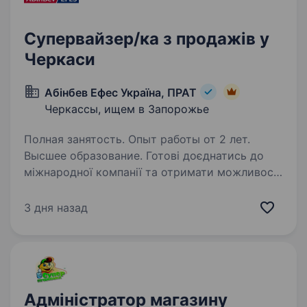
Супервайзер/ка з продажів у
Черкаси
Абінбев Ефес Україна, ПРАТ
Черкассы, ищем в Запорожье
Полная занятость. Опыт работы от 2 лет.
Высшее образование. Готові доєднатись до
міжнародної компанії та отримати можливості
обміну досвідом із закордонними колегами?
Ви отримаєте наставництво від працівників
3 дня назад
компанії, навчитеся бути гнучким
та адаптуватися до нових умов,…
Адміністратор магазину