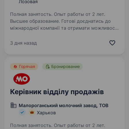
Лозовая
Полная занятость. Опыт работы от 2 лет.
Высшее образование. Готові доєднатись до
міжнародної компанії та отримати можливості
обміну досвідом із закордонними колегами?
Ви отримаєте наставництво від працівників
3 дня назад
компанії, навчитеся бути гнучким
та адаптуватися до нових умов,…
Горячая
Бронирование
Керівник відділу продажів
Малороганський молочний завод, ТОВ
Харьков
Полная занятость. Опыт работы от 2 лет.