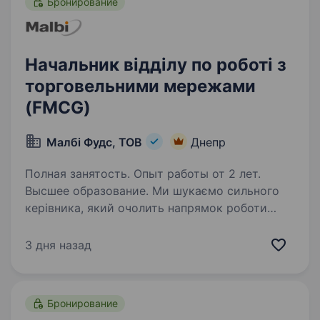
Бронирование
Начальник відділу по роботі з
торговельними мережами
(FMCG)
Малбі Фудс, ТОВ
Днепр
Полная занятость. Опыт работы от 2 лет.
Высшее образование. Ми шукаємо сильного
керівника, який очолить напрямок роботи
з національними та локальними
торговельними мережами та забезпечить
3 дня назад
розвиток продажів, виконання комерційних
цілей і ефективне управління командою.
Основні…
Бронирование