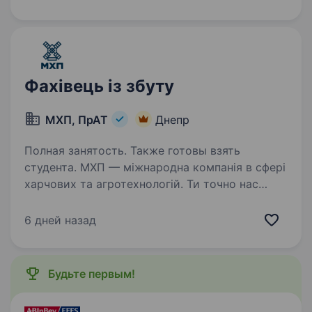
менеджера (фірмова торгівля). Обов’язки:
організація та контроль роботи магазинів;…
Фахівець із збуту
МХП, ПрАТ
Днепр
Полная занятость. Также готовы взять
студента. МХП — міжнародна компанія в сфері
харчових та агротехнологій. Ти точно нас
знаєш за такими брендами як: «Наша Ряба»,
«Наша Ряба Апетитна», «Бащинський»,
6 дней назад
«Легко!», Kurator, «Секрети Шефа».
Приєднуйся до нашої команди!…
Будьте первым!