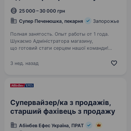
25 000 – 30 000 грн
Супер Печенюшка, пекарня
Запорожье
Полная занятость. Опыт работы от 1 года.
Шукаємо Адміністратора магазину,
що готовий стати серцем нашої команди!
Ви енергійна, відповідальна людина з
лідерськими якостями? Хочете працювати
3 нед. назад
в компанії, що виробляє найкращі солодощі?
Тоді ця вакансія саме…
Супервайзер/ка з продажів,
старший фахівець з продажу
Абінбев Ефес Україна, ПРАТ