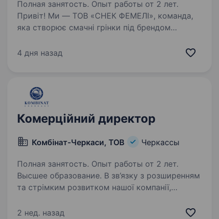
Полная занятость. Опыт работы от 2 лет.
Привіт! Ми — ТОВ «СНЕК ФЕМЕЛІ», команда,
яка створює смачні грінки під брендом
«JOKERS» та розвиває якісний продукт
на ринку снеків. Якщо ти амбітний
4 дня назад
професіонал і готовий взяти на себе
відповідальність за комерційний…
Комерційний директор
Комбінат-Черкаси, ТОВ
Черкассы
Полная занятость. Опыт работы от 2 лет.
Высшее образование. В зв’язку з розширенням
та стрімким розвитком нашої компанії,
запрошуємо енергійних, комунікабельних
дівчат та хлопців стати важливою частиною
2 нед. назад