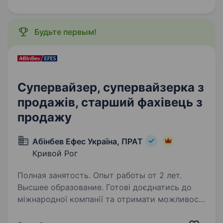
нашої професійної та дружньої команди,
здобути цікаву та перспективну…
Будьте первым!
Супервайзер, супервайзерка з
продажів, старший фахівець з
продажу
Абінбев Ефес Україна, ПРАТ
Кривой Рог
Полная занятость. Опыт работы от 2 лет.
Высшее образование. Готові доєднатись до
міжнародної компанії та отримати можливості
обміну досвідом із закордонними колегами?