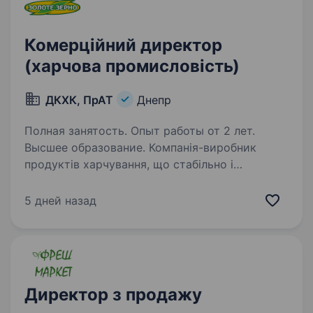
Комерційний директор
(харчова промисловість)
ДКХК, ПрАТ
Днепр
Полная занятость. Опыт работы от 2 лет.
Высшее образование. Компанія-виробник
продуктів харчування, що стабільно і
динамічно розвивається Дніпропетровський
комбінат харчових концентратів, ТМ «Золоте
5 дней назад
Зерно» оголошує конкурс на заміщення
вакантної посади Комерційного директора…
Директор з продажу