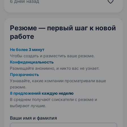
Ви отримаєте наставництво від працівників
6 дней назад
компанії, навчитеся бути гнучким
та адаптуватися до нових умов,…
Резюме — первый шаг
к новой
работе
Не более 3 минут
Чтобы создать и разместить ваше
резюме.
Конфиденциальность
Размещайте анонимно, и никто вас не узнает.
Прозрачность
Узнавайте, какие компании просматривали ваше
резюме.
8 предложений каждую неделю
В среднем получают соискатели с резюме и
выбирают лучшие.
Ваши имя и фамилия