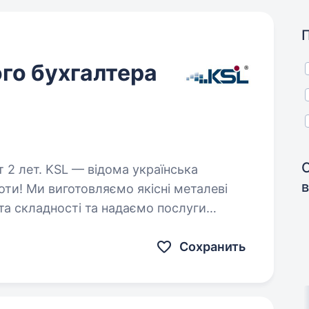
го бухгалтера
а українська
оти! Ми виготовляємо якісні металеві
 та складності та надаємо послуги
мо своє виробництво повного…
Сохранить