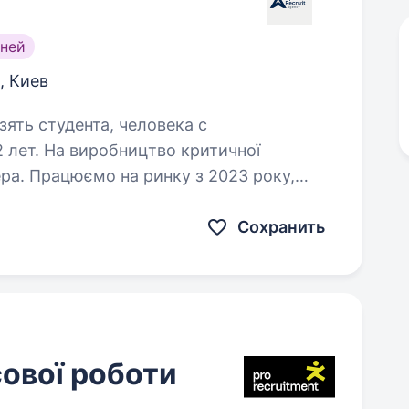
ней
, Киев
зять студента, человека с
критичної
3 року,
більшуємо бухгалтерську команду.
бухгалтера, бухгалтера,…
Сохранить
сової роботи