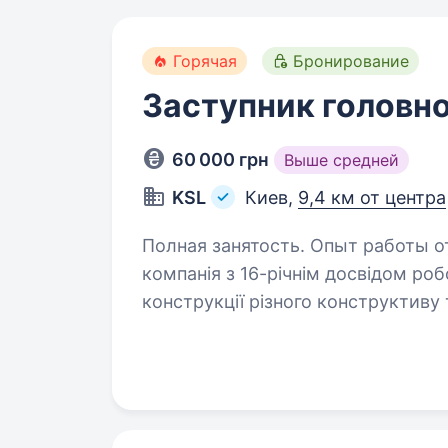
Горячая
Бронирование
Заступник головно
60 000 грн
Выше средней
KSL
Киев,
9,4 км от центра
Полная занятость. Опыт работы от 2 лет. KSL — відом
компанія з 16-річнім досвідом роб
конструкції різного конструктиву
комплексної металообробки (має