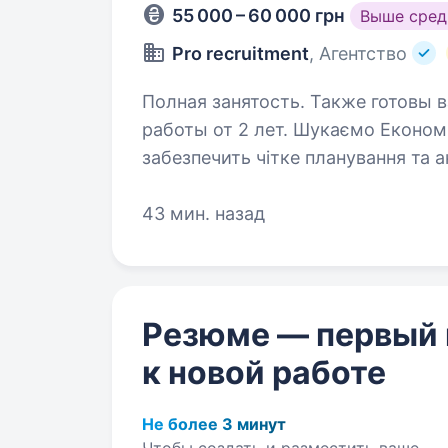
55 000 – 60 000 грн
Выше сред
Pro recruitment
, Агентство
Полная занятость. Также готовы 
работы от 2 лет. Шукаємо Економіста з фінансової роботи, який
забезпечить чітке планування та ан
Ваша роль — це контроль за ефек
виробничий етап був підкріплени
43 мин. назад
Резюме — первый
к новой работе
Не более 3 минут