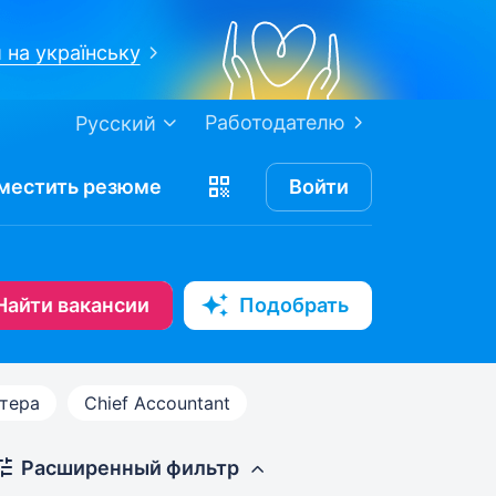
 на українську
Работодателю
Русский
местить
резюме
Войти
Найти вакансии
Подобрать
лтера
Chief Accountant
Расширенный фильтр