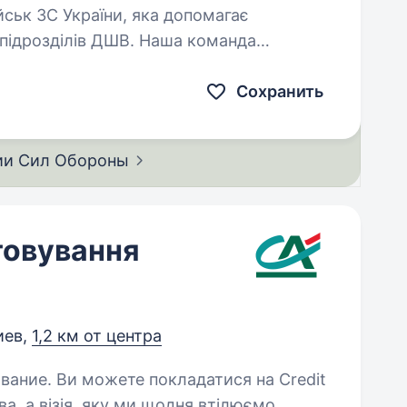
ськ ЗС України, яка допомагає
підрозділів ДШВ. Наша команда
ерів, які пройшли службу в різних…
Сохранить
ии Сил
Обороны
говування
иев,
1,2 км от центра
ся на Credit
ва, а візія, яку ми щодня втілюємо