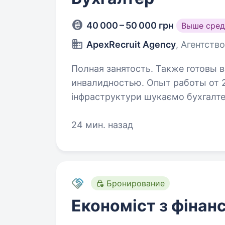
40 000 – 50 000 грн
Выше сред
ApexRecruit Agency
, Агентство
Полная занятость. Также готовы в
инвалидностью. Опыт работы от 2 лет. На виробництво 
інфраструктури шукаємо бухгалтера. Працюємо на ринку з 202
поступово масштабуємося, тож з
На сьогодні ми маємо: головного 
24 мин. назад
Бронирование
Економіст з фінан