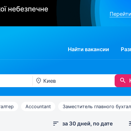
ої небезпечне
Перейти
Найти
вакансии
Раз
галтер
Accountant
Заместитель главного бухга
за 30 дней, по дате