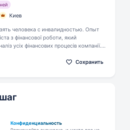
ней
Киев
взять человека с инвалидностью. Опыт
аліз усіх фінансових процесів компанії.
тивним розподілом ресурсів, щоб кожен
й…
Сохранить
 шаг
Конфиденциальность