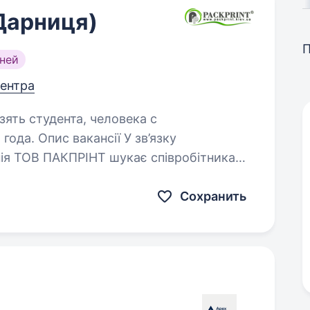
Дарниця)
ней
центра
зять студента, человека с
 У зв’язку
нія ТОВ ПАКПРІНТ шукає співробітника
а Ми пропонуємо: Цікаву роботу
дій та енергійній команді, Офіційне…
Сохранить