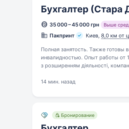
Бухгалтер (Стара 
35 000 – 45 000 грн
Выше сред
Пакпринт
Киев,
8,0 км от 
Полная занятость. Также готовы в
инвалидностью. Опыт работы от 1 года. Опис вакансії
з розширенням діяльності, компа
на посаду: Бухгалтер, помічник бухгалтер
14 мин. назад
в моло
Бронирование
Бухгалтер