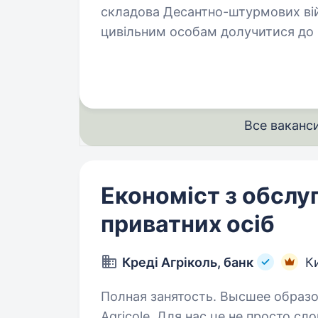
складова Десантно-штурмових вій
цивільним особам долучитися до 
складається з досвідчених менедж
Все ваканс
Економіст з обслу
приватних осіб
Креді Агріколь, банк
К
Полная занятость. Высшее образование. Ви можете покладати
Agricole. Для нас це не просто сло