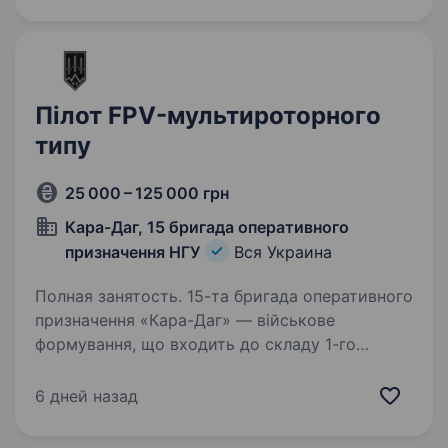
водійських категорій -Готовність працювати
в зоні…
Пілот FPV-мультироторного
типу
25 000 – 125 000 грн
Кара-Даг, 15 бригада оперативного
призначення НГУ
Вся Украина
Полная занятость. 15-та бригада оперативного
призначення «Кара-Даг» — військове
формування, що входить до складу 1-го
корпусу Національної Гвардії України «Азов».
Бригада шукає фахівців в батальйони та інші
6 дней назад
підрозділи. Обов’язки:…