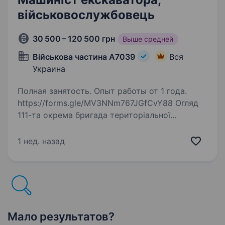
військовослужбовець
30 500 – 120 500 грн
Выше средней
Військова частина А7039
Вся
Украина
Полная занятость. Опыт работы от 1 года.
https://forms.gle/MV3NNm767JGfCvY88 Огляд
111-та окрема бригада територіальної
оборони — формування Сил територіальної
оборони України. Обов’язки ремонт, технічне
1 нед. назад
обслуговування, діагностика та усунення
несправностей…
Мало результатов?