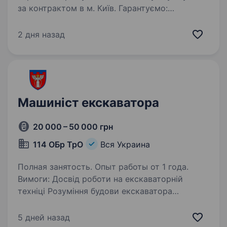
за контрактом в м. Київ. Гарантуємо:
не залучаємось до бойових дії; офіційне
працевлаштування; безкоштовне медичне
2 дня назад
забезпечення; безкоштовне навчання…
Машиніст екскаватора
20 000 – 50 000 грн
114 ОБр ТрО
Вся Украина
Полная занятость. Опыт работы от 1 года.
Вимоги: Досвід роботи на екскаваторній
техніці Розуміння будови екскаватора
та вміння ремонтувати в польових умовах
(при необхідності) Наявність різних
5 дней назад