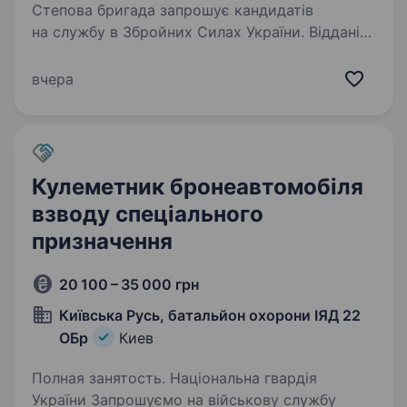
Степова бригада запрошує кандидатів
на службу в Збройних Силах України. Віддані
спадку Степової дивізії УНР, наша бригада
пройшла бойове загартування на різних
вчера
ділянках фронту і нині продовжує…
Кулеметник бронеавтомобіля
взводу спеціального
призначення
20 100 – 35 000 грн
Київська Русь, батальйон охорони ІЯД 22
ОБр
Киев
Полная занятость. Національна гвардія
України Запрошуємо на військову службу