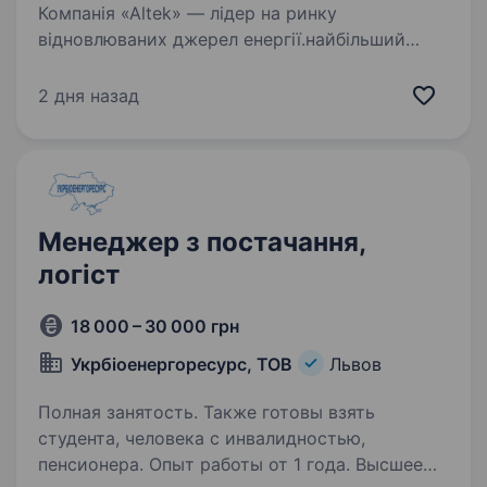
Компанія «Altek» — лідер на ринку
відновлюваних джерел енергії.найбільший
імпортер, виробник та розробник обладнання
для альтернативної енергетики в Україні.
2 дня назад
Ефективне використання інноваційних
технологій і сучасний…
Менеджер з постачання,
логіст
18 000 – 30 000 грн
Укрбіоенергоресурс, ТОВ
Львов
Полная занятость. Также готовы взять
студента, человека с инвалидностью,
пенсионера. Опыт работы от 1 года. Высшее