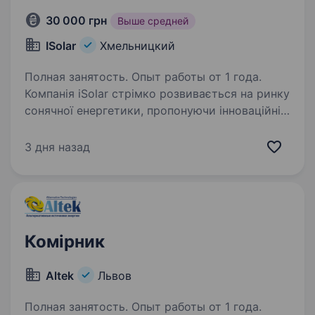
30 000 грн
Выше средней
ISolar
Хмельницкий
Полная занятость. Опыт работы от 1 года.
Компанія iSolar стрімко розвивається на ринку
сонячної енергетики, пропонуючи інноваційні
та ефективні рішення для своїх клієнтів.
Ми спеціалізуємося на наданні комплексних
3 дня назад
послуг, включаючи проектування,
встановлення…
Комірник
Altek
Львов
Полная занятость. Опыт работы от 1 года.