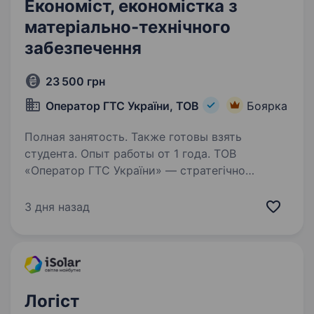
Економіст, економістка з
матеріально-технічного
забезпечення
23 500 грн
Оператор ГТС України, ТОВ
Боярка
Полная занятость. Также готовы взять
студента. Опыт работы от 1 года. ТОВ
«Оператор ГТС України» — стратегічно
важлива державна компанія, що здійснює
управління та експлуатацію газотранспортної
3 дня назад
системи України, забезпечуючи надійне
та безперебійне транспортування природного
газу для…
Логіст