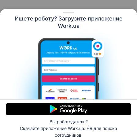
Ищете роботу? Загрузите приложение
Русский
Work.ua
Ресурсы
Контакты
О нас
Карьера
Новости Work.ua
Помощь
Условия использования
Работодателю
Вы работодатель?
© 2006–2026 Work.ua. Сервис поиска работы №1 в
Скачайте приложение Work.ua: HR
для поиска
Украине.
сотрудников.