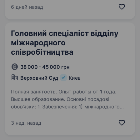
юридичних фірм України. Команда об'єднує
6 дней назад
талановитих та амбітних фахівців з різних
сфер, прихильних до високих стандартів,…
Головний спеціаліст відділу
міжнародного
співробітництва
38 000 – 45 000 грн
Верховний Суд
Киев
Полная занятость. Опыт работы от 1 года.
Высшее образование. Основні посадові
обов’язки: 1. Забезпечення: 1) міжнародного
співробітництва Суду; 2) усного перекладу
на одну з іноземних мов (англійську, німецьку,
3 нед. назад
французьку) під час прийому в Суді іноземних
делегацій або під…