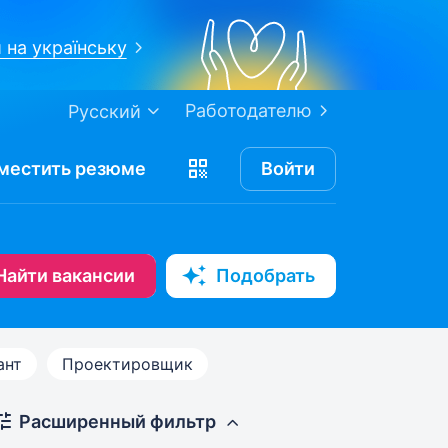
 на українську
Работодателю
Русский
местить
резюме
Войти
Найти вакансии
Подобрать
ант
Проектировщик
Расширенный фильтр