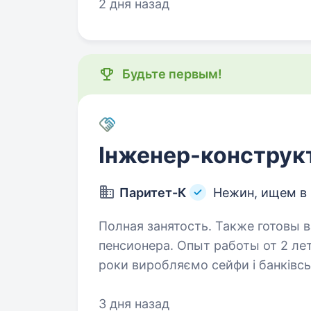
процеси пост-обробки виробів/де
2 дня назад
Будьте первым!
Інженер-конструк
Паритет-К
Нежин, ищем в
Полная занятость. Также готовы 
пенсионера. Опыт работы от 2 лет. Высше
роки виробляємо сейфи і банківське обладнання.
банківських сховищ ІІ-ХІІІ класу 
3 дня назад