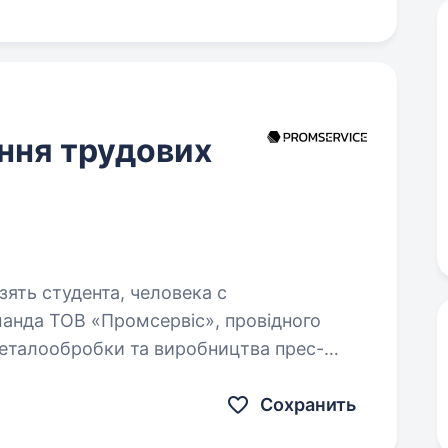
ння трудових
зять студента, человека с
металообробки та виробництва прес-
иваємося завдяки інноваціям,
оті…
Сохранить