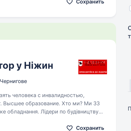
талей з металів: піскоструменева…
Сохранить
тор у Ніжин
 Чернигове
взять человека с инвалидностью,
е образование. Хто ми? Ми 33
 Лідери по будівництву
— більш ніж 100 банків довіряють нам.
Поставляємо сейфи в 59 країну світу! Модельний ряд…
Сохранить