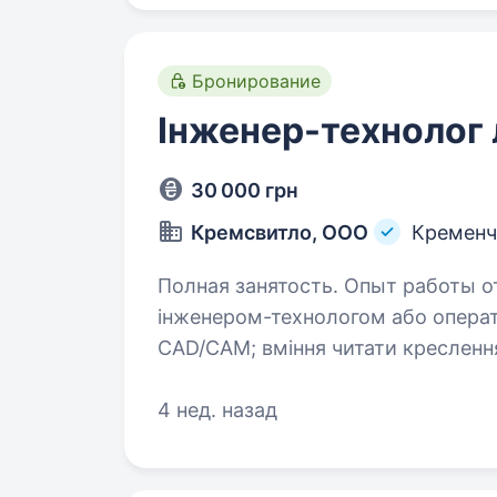
Бронирование
Інженер-технолог 
30 000 грн
Кремсвитло, ООО
Кременч
Полная занятость. Опыт работы от 2 лет. Вимоги: до
інженером-технологом або оператором
CAD/CAM; вміння читати креслення відповідальність, системність, технічне
мислення. розуміння принцип
4 нед. назад