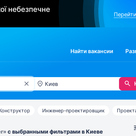
ої небезпечне
Перейти
Найти
вакансии
Раз
Конструктор
Инженер-проектировщик
Проект
er»
с выбранными фильтрами в Киеве