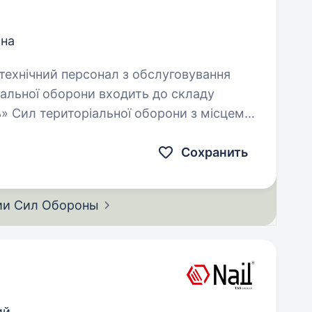
ина
іальної оборони входить до складу
ь» Сил територіальної оборони з місцем
Сохранить
ии Сил
Обороны
ий