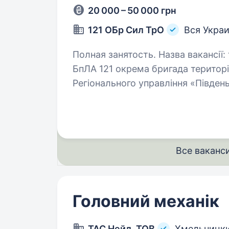
20 000 – 50 000 грн
121 ОБр Сил ТрО
Вся Укра
Полная занятость. Назва вакансії: технічний персонал з обслуговування
БпЛА 121 окрема бригада територ
Регіонального управління «Півден
постійної дислокації у…
Все ваканс
Головний механік
ТАС Нейл, ТОВ
Хмельницк