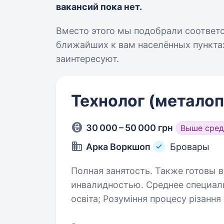
вакансий пока нет.
Вместо этого мы подобрали соответ
ближайших к вам населённых пунктах
заинтересуют.
Технолог (металоп
30 000 – 50 000 грн
Выше сред
Арка Воркшоп
Бровары
Полная занятость. Также готовы в
инвалидностью. Среднее специальное образо
освіта; Розуміння процесу різання та гнуття металу; Досвідчений
користувач ПК; Базові знання/розуміння про різні додаткові виробничі