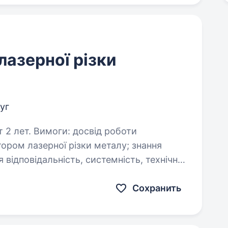
лазерної різки
уг
свід роботи
 лазерної різки металу; знання
ів програмування…
Сохранить