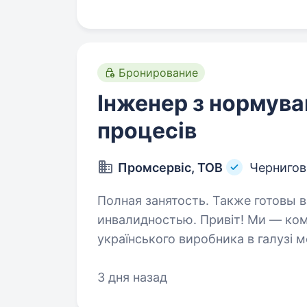
Бронирование
Інженер з нормува
процесів
Промсервіс, ТОВ
Чернигов
Полная занятость. Также готовы в
инвалидностью. Привіт! Ми — команда ТОВ «Промсервіс», провідного
українського виробника в галузі 
форм. Уже понад 25 років ми розв
професіоналізму та командній роб
3 дня назад