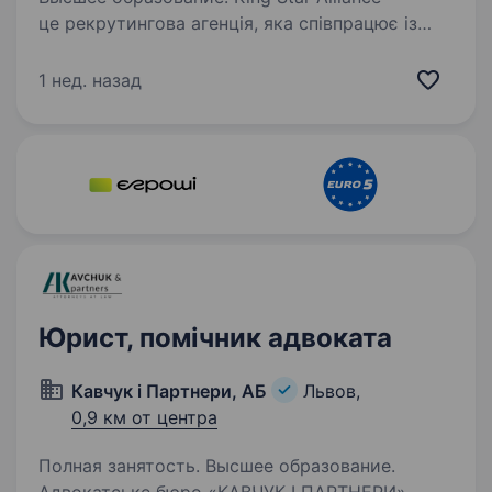
це рекрутингова агенція, яка співпрацює із
українськими та європейськими компаніями
та холдингами. В одне із Адвокатських
1 нед. назад
об'єднань Львова запрошуємо Керівника
адвокатського об'єднання. Обов’язки:…
Юрист, помічник адвоката
Кавчук і Партнери, АБ
Львов,
0,9 км от центра
Полная занятость. Высшее образование.