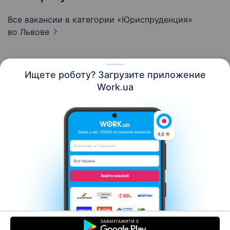
Все вакансии в категории «Юриспруденция»
во Львове
Ищете роботу? Загрузите приложение
Русский
Work.ua
Ресурсы
Контакты
О нас
Карьера
Новости Work.ua
Помощь
Условия использования
Работодателю