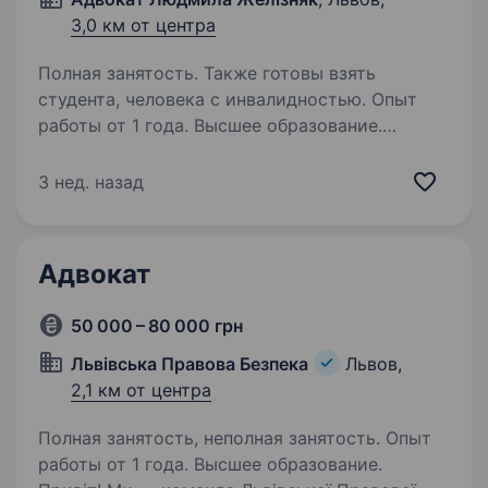
3,0 км от центра
Полная занятость. Также готовы взять
студента, человека с инвалидностью. Опыт
работы от 1 года. Высшее образование.
Вимоги: нам потрібні саме Ви, якщо ви маєте
юридичну освіту; бажання працювати,
3 нед. назад
навчатися та професійно розвиватися; вільне
володіння державною мовою; аналітичне
мислення, відповідальність і порядність;
Адвокат
навички…
50 000 – 80 000 грн
Львівська Правова Безпека
Львов,
2,1 км от центра
Полная занятость, неполная занятость. Опыт
работы от 1 года. Высшее образование.