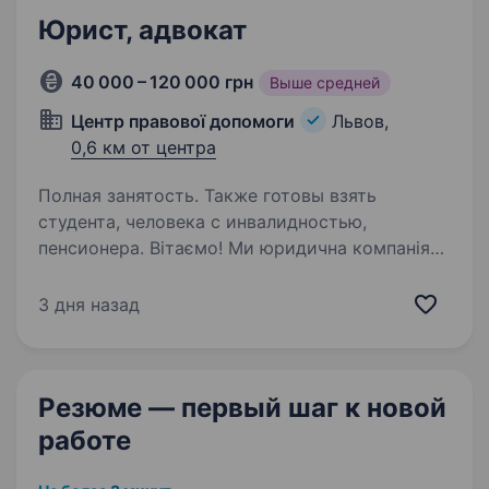
Юрист, адвокат
40 000 – 120 000 грн
Выше средней
Центр правової допомоги
Львов,
0,6 км от центра
Полная занятость. Также готовы взять
студента, человека с инвалидностью,
пенсионера. Вітаємо! Ми юридична компанія
«ЦЕНТР ПРАВОВОЇ ДОПОМОГИ» Юристи
та адвокати надають безкоштовні юридичні
3 дня назад
консультації з усіх галузей права, захищають
права клієнтів та допомагають вирішити
питання в межах правового…
Резюме — первый шаг
к новой
работе