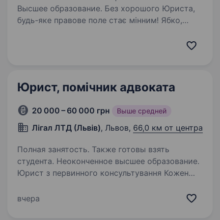
Высшее образование. Без хорошого Юриста,
будь-яке правове поле стає мінним! Ябко,
мережа магазинів особливої техніки, шукає
в команду юриста, який би допоміг нам
управляти правовими викликами
та приводити їх до логічного завершення…
Юрист, помічник адвоката
20 000 – 60 000 грн
Выше средней
Лігал ЛТД (Львів)
, Львов,
66,0 км от центра
Полная занятость. Также готовы взять
студента. Неоконченное высшее образование.
Юрист з первинного консультування Кожен
день — новий кейс, нова історія, новий
виклик. І ми шукаємо того, хто готовий
вчера
до цього з впевненістю та інтересом. Привіт!