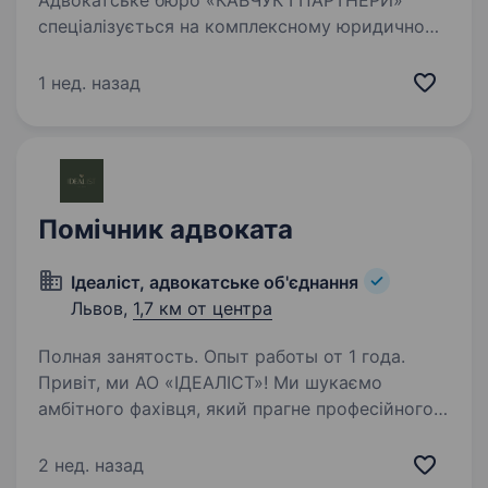
Адвокатське бюро «КАВЧУК І ПАРТНЕРИ»
спеціалізується на комплексному юридичному
обслуговуванні корпоративних клієнтів
та правовому супроводі бізнесу. Для закриття
1 нед. назад
позиції юриста запрошуємо долучитись
до нашої команди,…
Помічник адвоката
Ідеаліст, адвокатське об'єднання
Львов,
1,7 км от центра
Полная занятость. Опыт работы от 1 года.
Привіт, ми АО «ІДЕАЛІСТ»! Ми шукаємо
амбітного фахівця, який прагне професійного
розвитку. У перспективі можливе кар'єрне
зростання до керівника нової філії в іншому
2 нед. назад
місті, тому робота передбачає участь у