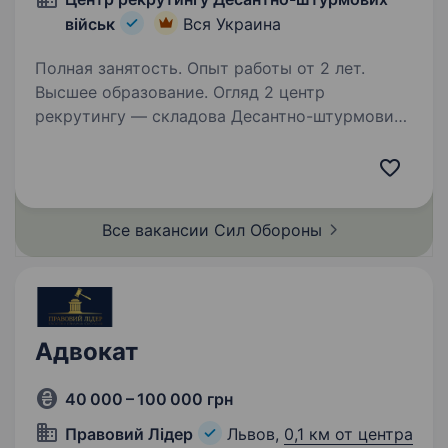
військ
Вся Украина
Полная занятость. Опыт работы от 2 лет.
Высшее образование. Огляд 2 центр
рекрутингу — складова Десантно-штурмових
військ ЗС України, яка допомагає цивільним
особам долучитися до підрозділів ДШВ. Наша
команда складається з досвідчених
менеджерів, які пройшли службу в різних…
Все вакансии Сил
Обороны
Адвокат
40 000 – 100 000 грн
Правовий Лідер
Львов,
0,1 км от центра