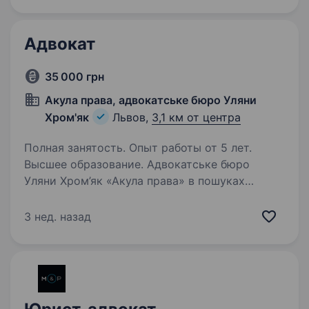
різноманітних…
Адвокат
35 000 грн
Акула права, адвокатське бюро Уляни
Хром'як
Львов,
3,1 км от центра
Полная занятость. Опыт работы от 5 лет.
Высшее образование. Адвокатське бюро
Уляни Хром’як «Акула права» в пошуках
адвоката. Обов’язки: Представництво
інтересів клієнтів у судах першої, апеляційної
3 нед. назад
та касаційної інстанцій; Підготовка
процесуальних документів (позовів,…