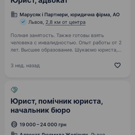
Юрист, адвокат
Марусяк і Партнери, юридична фірма, АО
Львов,
2,8 км от центра
Полная занятость. Также готовы взять
человека с инвалидностью. Опыт работы от 2
лет. Высшее образование. Шукаємо юриста,
адвоката Адвокатське об'єднання «Марусяк і
Партнери» запрошує до команди юриста
3 нед. назад
(бажано з статусом адвоката) Основний фокус
позиції — юридичний супровід бізнесу, який
включає податкове право, митне…
Юрист, помічник юриста,
начальник бюро
19 000 – 24 000 грн
Адвокат Людмила Желізняк
, Львов,