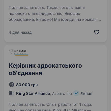
Полная занятость. Также готовы взять
человека с инвалидностью. Высшее
образование. Вітаємо! Ми юридична компанія
«Правовий Лідер». Ми багатогалузева
організація, тому нам потрібні Ваші знання,
4 дня назад
вміння та навички! Юристи та адвокати
надають консультації з усіх галузей права.
Ми готові надати можливість…
Керівник адвокатського
об'єднання
80 000 грн
King Star Alliance
, Агентство
Львов
Полная занятость. Опыт работы от 1 года.
Высшее образование. King Star Alliance —