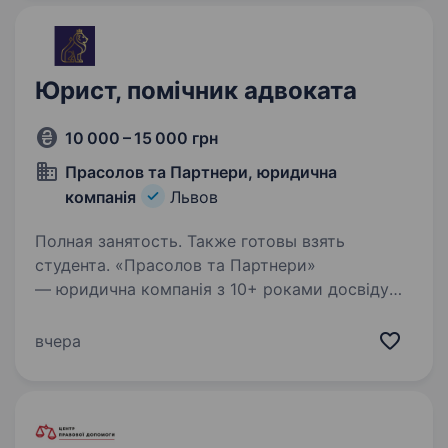
Ми — юридична компанія ЛІГАЛ ЛТД. Вже 3
роки ми працюємо…
Юрист, помічник адвоката
10 000 – 15 000 грн
Прасолов та Партнери, юридична
компанія
Львов
Полная занятость. Также готовы взять
студента. «Прасолов та Партнери»
— юридична компанія з 10+ роками досвіду
у справах за ст. 130 КУпАП та 81% успішних
рішень для клієнтів. Ми розвиваємо сильну
вчера
команду і зараз відкриваємо можливість для
студентів-юристів…