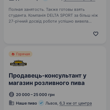
Полная занятость. Также готовы взять
студента. Компанія DELTA SPORT за більш ніж
27-річний досвід роботи успішно вивела
на ринок України понад 10 нових брендів
у сегменті sport та fashion. Сьогодні в нашому
портфелі бренди-лідери свого сегменту: NIKE,
CONVERSE,…
Горячая
Продавець-консультант у
магазин розливного пива
20 000 – 25 000 грн
Наше пиво
Львов,
6,3 км от центра