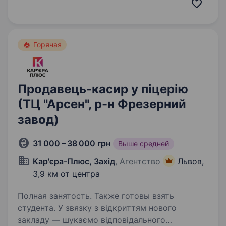
емоціями та крутими товарами вже більше
трьох років та не зупиняємося…
Горячая
Продавець-касир у піцерію
(ТЦ "Арсен", р-н Фрезерний
завод)
31 000 – 38 000 грн
Выше средней
Кар'єра-Плюс, Захід
, Агентство
Львов,
3,9 км от центра
Полная занятость. Также готовы взять
студента. У звязку з відкриттям нового
закладу — шукаємо відповідального