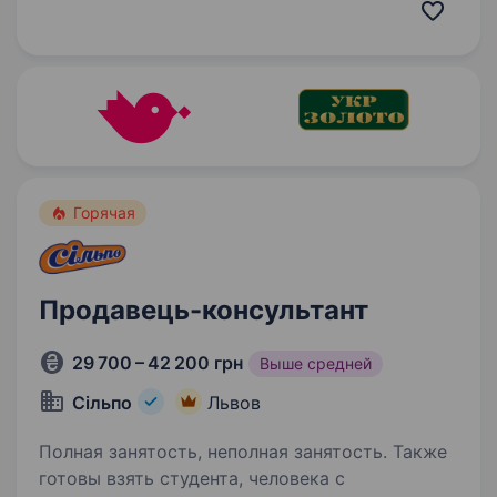
добре заробляти? Тоді ця вакансія саме для
тебе TM MIRUMIKA — всеукраїнська…
Горячая
Продавець-консультант
29 700 – 42 200 грн
Выше средней
Сільпо
Львов
Полная занятость, неполная занятость. Также
готовы взять студента, человека с