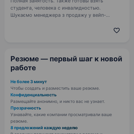
Полная занятость. Также готовы взять
студента, человека с инвалидностью.
Шукаємо менеджера з продажу у вейп-
індустрії! Ми віримо, що якісний сервіс
починається з людей. Саме тому ми шукаємо
людину, яка буде дарувати клієнтам приємний
досвід та допомагати робити правильний
вибір! Що важливо:…
Резюме — первый шаг
к новой
работе
Не более 3 минут
Чтобы создать и разместить ваше
резюме.
Конфиденциальность
Размещайте анонимно, и никто вас не узнает.
Прозрачность
Узнавайте, какие компании просматривали ваше
резюме.
8 предложений каждую неделю