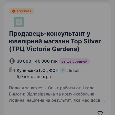
декору…
Горячая
Продавець-консультант у
ювелірний магазин Top Silver
(ТРЦ Victoria Gardens)
30 000 – 40 000 грн
Выше средней
Кучинська Г.С., ФОП
Львов,
5,0 км от центра
Полная занятость. Опыт работы от 1 года.
Вимоги: Відповідальна та комунікабельна
людина, націлена на результат, яка має досвід
у прямих продажах ювелірних прикрас Умови
роботи: Графік роботи 3/3;4/4;7/7; Час роботи