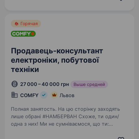
з 10:00 до 22−00; 15 робочих…
Горячая
Продавець-консультант
електроніки, побутової
техніки
27 000 – 40 000 грн
Выше средней
COMFY
Львов
Полная занятость. На цю сторінку заходять
лише обрані #НАМБЕРВАН Схоже, ти один/
одна з них! Ми не сумніваємося, що ти:
фанатієш від новинок в домашніх гаджетах
та сервісах умієш чути потреби клієнтів і