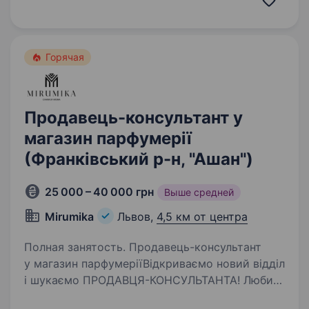
сантехніки, що хоче розвиватись в данному
напрямку. Вміння…
Горячая
Продавець-консультант у
магазин парфумерії
(Франківський р-н, "Ашан")
25 000 – 40 000 грн
Выше средней
Mirumika
Львов,
4,5 км от центра
Полная занятость. Продавець-консультант
у магазин парфумеріїВідкриваємо новий відділ
і шукаємо ПРОДАВЦЯ-КОНСУЛЬТАНТА! Любиш
аромати, спілкування з людьми та хочеш