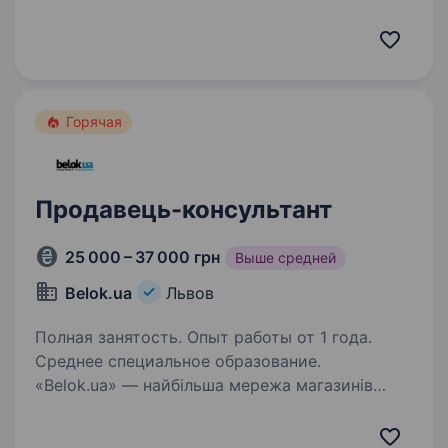
та комунікабельного Продавця-касира
команду піцерії IQ Pizza!Доступна якість,
теплий сервіс — усе починається з тебе.
Обов’язки: Приймати замовлення…
Горячая
Продавець-консультант
25 000 – 37 000 грн
Выше средней
Belok.ua
Львов
Полная занятость. Опыт работы от 1 года.
Среднее специальное образование.
«Belok.ua» — найбільша мережа магазинів
в Україні із продажу спортивного
харчування — запрошує до своєї команди