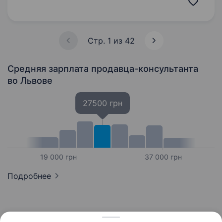
допомагати їм вільний…
Стр. 1 из 42
Средняя зарплата продавца-консультанта
во Львове
27500 грн
19 000 грн
37 000 грн
Подробнее