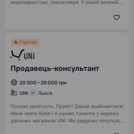
инвалидностью, пенсионера. У нашій великій
родині завжди раді талановитим і
наполегливим! Тож якщо ви енергійні, ввічливі,
вам подобається спілкуватися з людьми —
приєднуйтеся! Вашими основними
обов’язками будуть: Люб’язне
Горячая
обслуговування…
Продавець-консультант
20 000 – 26 000 грн
UNI
Львов
Полная занятость. Привіт! Давай знайомитися!
Мене звати Юлія і я шукаю таланти у мережу
дівчачих магазинів UNI. Ми радуємо покупців
WOW-обслуговуванням, позитивними