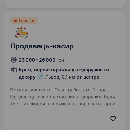
продавця-консультанта. Шукаємо активного
колегу, який/яка готовий (а) надавати якісний
сервіс клієнтам…
Горячая
Продавець-касир
23 000 – 26 000 грн
Крам, мережа крамниць подарунків та
декору
Львов,
0,1 км от центра
Полная занятость. Опыт работы от 1 года.
Продавець-касир у магазин подарунків Крам
Ти з тих людей, які вміють створювати гарний
настрій? Любиш активний ритм і живе
спілкування? Тоді ми знайшли одне одного.
Крам — це мережа магазинів подарунків,