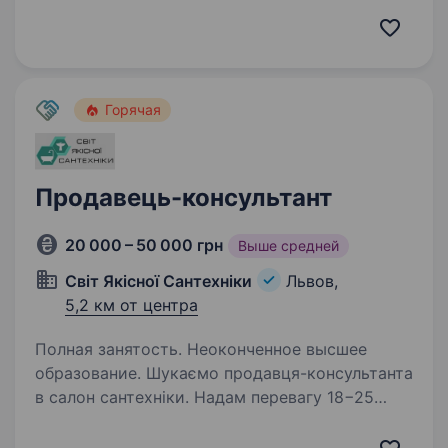
умови праці та своєчасну заробітну плату
вище середньої гарантуємо. Проводимо
безкоштовне навчання. Вимоги: Бажаний
досвід роботи на посаді продавця-
консультанта…
Горячая
Продавець-консультант
20 000 – 50 000 грн
Выше средней
Світ Якісної Сантехніки
Львов,
5,2 км от центра
Полная занятость. Неоконченное высшее
образование. Шукаємо продавця-консультанта
в салон сантехніки. Надам перевагу 18−25
років, та ветеранам Вимоги: Порядний,
цілеспрямованний менеджер з продажу