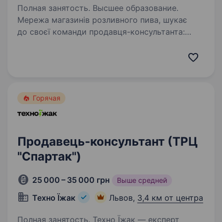
Полная занятость. Высшее образование.
Мережа магазинів розливного пива, шукає
до своєї команди продавця-консультанта:
район Сихівський. Що ти отримаєш у нас:
оплачуване 5-ти денне стажування з
підтримкою та наставництвом від колег
та керівництва;…
Горячая
Продавець-консультант (ТРЦ
"Спартак")
25 000 – 35 000 грн
Выше средней
Техно Їжак
Львов,
3,4 км от центра
Полная занятость. Техно Їжак — експерт