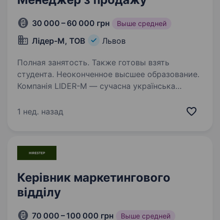
30 000 – 60 000 грн
Выше средней
Лідер-М, ТОВ
Львов
Полная занятость. Также готовы взять
студента. Неоконченное высшее образование.
Компанія LIDER-M — сучасна українська
компанія з досвідом роботи на ринку
рекламно-сувенірної продукції та друку
1 нед. назад
з 2008 року. Основний пріоритет компанії —
надавати найкращий СЕРВІС. Компанія
у звязку з розширенням…
Керівник маркетингового
відділу
70 000 – 100 000 грн
Выше средней