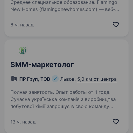
Среднее специальное образование. Flamingo
New Homes (flamingonewhomes.com) — веб-
платформа, що об'єднує забудовників
та покупців лише первинної нерухомості.
6 ч. назад
Це сучасний маркетплейс новобудов із
власними технологічними рішеннями для
девелоперів,…
SMM-маркетолог
ПР Груп, ТОВ
Львов,
5,0 км от центра
Полная занятость. Опыт работы от 1 года.
Сучасна українська компанія з виробництва
побутової хімії запрошує в свою команду
SMM-менеджера/ маркетолога Вимоги: Досвід
роботи SMM-менеджером або маркетологом
13 ч. назад
від 1 року. Розуміння принципів digital-