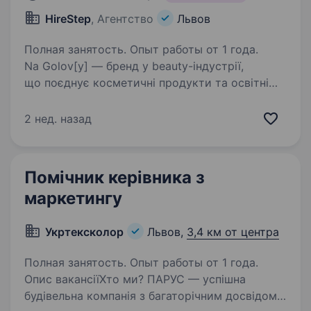
HireStep
, Агентство
Львов
Полная занятость. Опыт работы от 1 года.
Na Golov[y] — бренд у beauty-індустрії,
що поєднує косметичні продукти та освітні
проєкти. Шукаємо системного та креативного
маркетинг-лідера, який візьме на себе
2 нед. назад
розвиток бренду, запуск нових продуктів,
освітній…
Помічник керівника з
маркетингу
Укртексколор
Львов,
3,4 км от центра
Полная занятость. Опыт работы от 1 года.
Опис вакансіїХто ми? ПАРУС — успішна
будівельна компанія з багаторічним досвідом