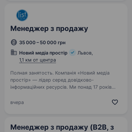
маркетингу…
Менеджер з продажу
35 000 – 50 000 грн
Новий медіа простір
Львов,
1,1 км от центра
Полная занятость. Компанія «Новий медіа
простір» — лідер серед довідково-
інформаційних ресурсів. Ми понад 17 років
активно розвиваємося у 50 містах, маємо
160+ співробітників та 8000+ постійних
вчера
клієнтів. Наш продукт- це List.in.ua…
Менеджер з продажу (B2B, з