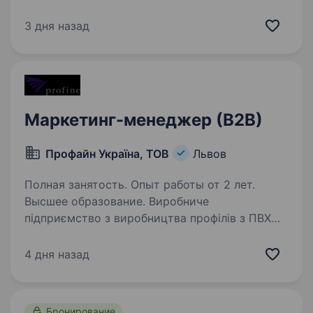
практичних маркетингових задач відділу
Підготовка матеріалів для статей та блогу
3 дня назад
Допомога в обробці та веденні
маркетингових…
Маркетинг-менеджер (В2В)
Профайн Україна, ТОВ
Львов
Полная занятость. Опыт работы от 2 лет.
Высшее образование. Виробниче
підприємство з виробництва профілів з ПВХ
для вікон та дверей запрошує на постійну
роботу маркетинг-менеджера В2В. ВИМОГИ:
4 дня назад
вища освіта (маркетинг, менеджмент,
економіка або суміжні спеціальності); …
Бронирование