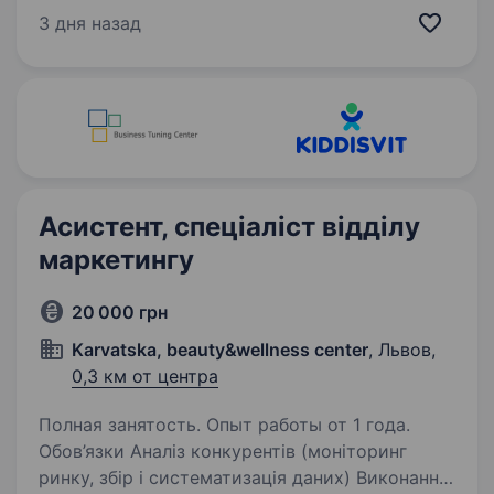
торгівлі продуктами харчування.
3 дня назад
Ми запрошуємо до нашої команди
досвідченого Маркетолога з трейд
маркетингу, який готовий…
Асистент, спеціаліст відділу
маркетингу
20 000 грн
Karvatska, beauty&wellness center
, Львов,
0,3 км от центра
Полная занятость. Опыт работы от 1 года.
Обов’язки Аналіз конкурентів (моніторинг
ринку, збір і систематизація даних) Виконання