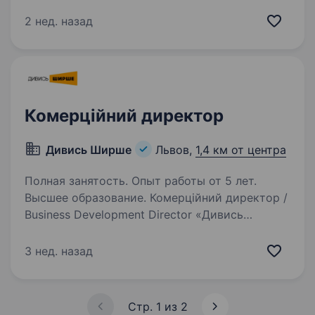
у сфері житлового та комерційного
будівництва. Ми створюємо не просто
2 нед. назад
квадратні метри — ми будуємо простір для
життя, розвитку та комфорту…
Комерційний директор
Дивись Ширше
Львов,
1,4 км от центра
Полная занятость. Опыт работы от 5 лет.
Высшее образование. Комерційний директор /
Business Development Director «Дивись
Ширше» — міжнародна освітня компанія, яка
допомагає українським студентам здобувати
3 нед. назад
освіту за кордоном та постійно розширює
свої продукти, партнерства…
Стр. 1 из 2