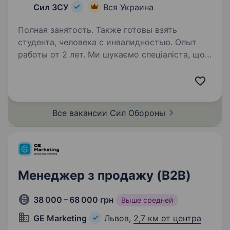
Сил ЗСУ
Вся Украина
Полная занятость. Также готовы взять
студента, человека с инвалидностью. Опыт
работы от 2 лет. Ми шукаємо спеціаліста, що
готовий використати свої знання у Збройних
Силах. Вакансія для особи, шо готова
підписати контракт! Основні обов’язки:
Розробка та реалізація маркетингових
Все вакансии Сил
Обороны
стратегій та рекламних кампаній…
Менеджер з продажу (B2B)
38 000 – 68 000 грн
Выше средней
GE Marketing
Львов,
2,7 км от центра