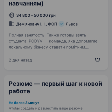
навчанням)
34 800 – 50 000 грн
Дем'янович І. І., ФОП
Львов
Полная занятость. Также готовы взять
студента. PODYV — команда, яка допомагає
локальному бізнесу ставати помітним.
Ми створюємо рішення для покращення
відображення бізнесу в сервісах Google.
2 дня назад
У зв’язку з розширенням команди шукаємо
менеджера з продажу, який…
Резюме — первый шаг
к новой
работе
Не более 3 минут
Чтобы создать и разместить ваше
резюме.