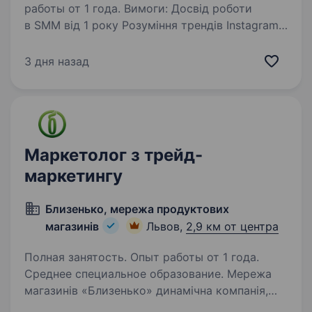
работы от 1 года. Вимоги: Досвід роботи
в SMM від 1 року Розуміння трендів Instagram /
TikTok Вміння писати живі тексти, складати
контент-план Базові навички фото-
3 дня назад
відеозйомки та монтажу на телефон Базове
розуміння аналітики…
Маркетолог з трейд-
маркетингу
Близенько, мережа продуктових
магазинів
Львов,
2,9 км от центра
Полная занятость. Опыт работы от 1 года.
Среднее специальное образование. Мережа
магазинів «Близенько» динамічна компанія,
що стрімко розвивається на ринку роздрібної