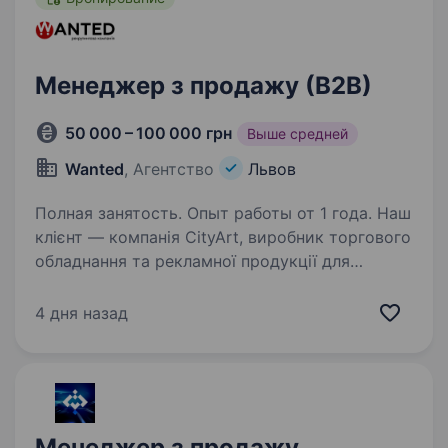
Менеджер з продажу (В2В)
50 000 – 100 000 грн
Выше средней
Wanted
, Агентство
Львов
Полная занятость. Опыт работы от 1 года. Наш
клієнт — компанія CityArt, виробник торгового
обладнання та рекламної продукції для
ритейлу. Працюють з великими брендами:
Coca-Cola, Pepsi, Nestlé, Епіцентр та ін. Зараз
4 дня назад
компанія масштабує відділ продажів і…
Менеджер з продажу