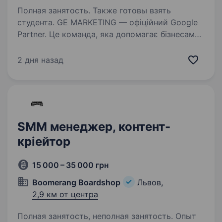
Полная занятость. Также готовы взять
студента. GE MARKETING — офіційний Google
Partner. Це команда, яка допомагає бізнесам
по всій Україні бути помітними та зростати.
У нашому арсеналі — від SMM до 3D
2 дня назад
візуалізації бізнесів, просування у Google
та роботи з онлайн-картами…
SMM менеджер, контент-
кріейтор
15 000 – 35 000 грн
Boomerang Boardshop
Львов,
2,9 км от центра
Полная занятость, неполная занятость. Опыт