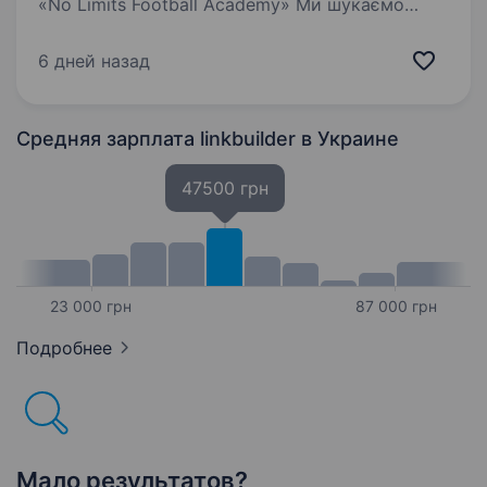
«No Limits Football Academy» Ми шукаємо
енергійного та креативного SMM-менеджера,
який долучиться до нашої команди
6 дней назад
та допоможе просувати футбольну академію
«No Limits». Головна…
Средняя зарплата linkbuilder
в Украине
47500 грн
23 000 грн
87 000 грн
Подробнее
Мало результатов?