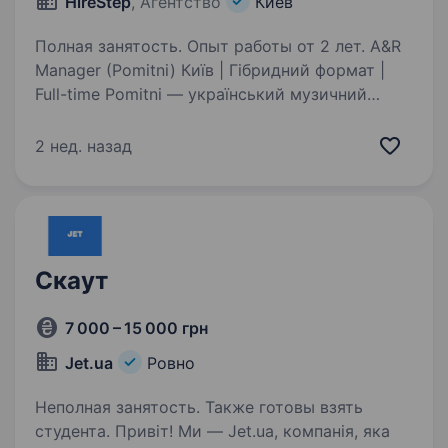
HireStep
, Агентство
Киев
Полная занятость. Опыт работы от 2 лет. A&R
Manager (Pomitni) Київ | Гібридний формат |
Full-time Pomitni — український музичний
лейбл та дистриб’ютор, заснований Іриною
Горовою. Ми працюємо на перетині музики,
2 нед. назад
digital, PR та influence marketing,
допомагаючи…
Скаут
7 000 – 15 000 грн
Jet.ua
Ровно
Неполная занятость. Также готовы взять
студента. Привіт! Ми — Jet.ua, компанія, яка