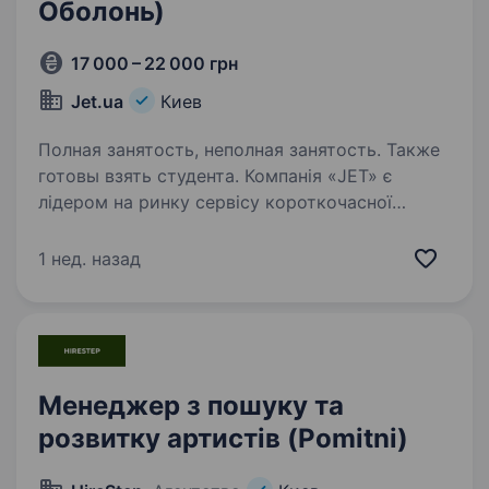
Оболонь)
17 000 – 22 000 грн
Jet.ua
Киев
Полная занятость, неполная занятость. Также
готовы взять студента. Компанія «JET» є
лідером на ринку сервісу короткочасної
оренди електросамокатів, у зв’язку
з розширенням відкриває набір кандидатів,
1 нед. назад
на вакансію «Скаут з переміщення
електросамокатів» у Києві (на вибір
співробітника —…
Менеджер з пошуку та
розвитку артистів (Pomitni)