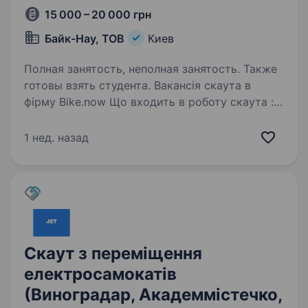
15 000 – 20 000 грн
Байк-Нау, ТОВ
Киев
Полная занятость, неполная занятость. Также
готовы взять студента. Вакансія скаута в
фірму Bike.now Що входить в роботу скаута :
Розвозка електросамокатів по місту Вивоз
самокатів з не доступних для користувачів
1 нед. назад
зон Збірка розряджених та непридатних
самокатів на парковки…
Скаут з переміщення
електросамокатів
(Виноградар, Академмістечко,