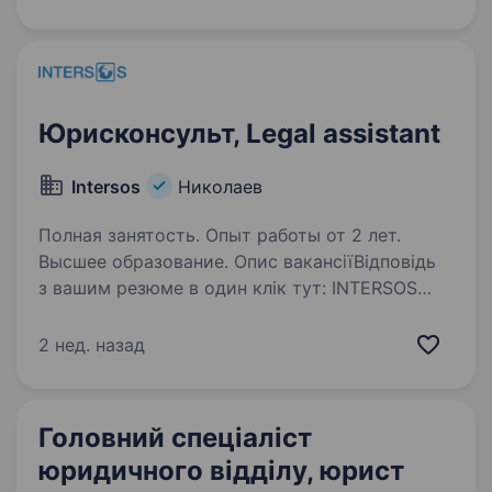
з 8.00 до 17.00 год. Посадові обов’язки:…
Юрисконсульт, Legal assistant
Intersos
Николаев
Полная занятость. Опыт работы от 2 лет.
Высшее образование. Опис вакансіїВідповідь
з вашим резюме в один клік тут: INTERSOS
Application Ви енергійні та вмотивовані
надавати життєво важливу гуманітарну
2 нед. назад
допомогу? Ви командний гравець? ІНТЕРСОС
створює унікальну можливість…
Головний спеціаліст
юридичного відділу, юрист