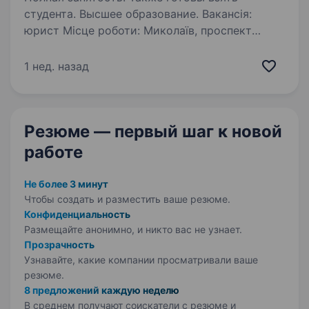
студента. Высшее образование. Вакансія:
юрист Місце роботи: Миколаїв, проспект
Центральний 93-В Компанія: Адвокатське
об'єднання «Захист» Ми шукаємо
1 нед. назад
відповідальну та амбітну людину на посаду
помічника юриста, помічника адвоката. Якщо
ти маєш…
Резюме — первый шаг
к новой
работе
Не более 3 минут
Чтобы создать и разместить ваше
резюме.
Конфиденциальность
Размещайте анонимно, и никто вас не узнает.
Прозрачность
Узнавайте, какие компании просматривали ваше
резюме.
8 предложений каждую неделю
В среднем получают соискатели с резюме и