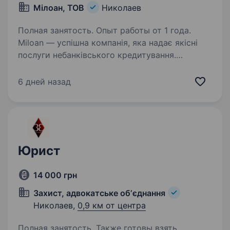
Мілоан, ТОВ
Николаев
Полная занятость. Опыт работы от 1 года.
Miloan — успішна компанія, яка надає якісні
послуги небанківського кредитування.
Ми працюємо на ринку України з 2016 року
та входимо в Топ-5 FinTech компанії
6 дней назад
аналогічного напрямку. Наша цінність
— це наші люди. Ми поважаємо…
Юрист
14 000 грн
Захист, адвокатське обʼєднання
Николаев,
0,9 км от центра
Полная занятость. Также готовы взять