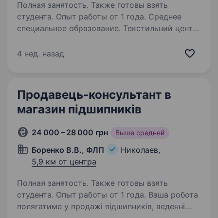
Полная занятость. Также готовы взять
студента. Опыт работы от 1 года. Среднее
специальное образование. Текстильний центр
«ІДЕЯ» запрошує на роботу ПРОДАВЦЯ-
КОНСУЛЬТАНТА / ОФОРМЛЮВАЧА ТОРГОВОГО
4 нед. назад
ЗАЛУ у відділ домашнього текстилю Шукаємо
привітну людину з естетичним смаком, яка
любить створювати затишок і красиво
Продавець-консультант в
оформлювати…
магазин підшипників
24 000 – 28 000 грн
Выше средней
Боренко В.В., ФЛП
Николаев,
5,9 км от центра
Полная занятость. Также готовы взять
студента. Опыт работы от 1 года. Ваша робота
полягатиме у продажі підшипників, веденні