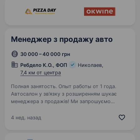
Менеджер з продажу авто
30 000 – 40 000 грн
Ребдело К.О., ФОП
Николаев,
7,4 км от центра
Полная занятость. Опыт работы от 1 года.
Автосалон у зв’язку з розширенням шукає
менеджера з продажiв! Ми запрошуємо
до нашої команди талановитого та
відповідального МЕНЕДЖЕРА З ПРОДАЖІВ.
4 нед. назад
Якщо ти цікавишся автомобілями та вмієш
продавати — ти саме той,…