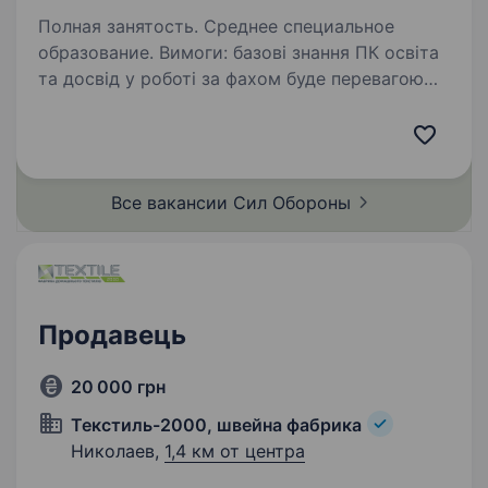
Полная занятость. Среднее специальное
образование. Вимоги: базові знання ПК освіта
та досвід у роботі за фахом буде перевагою
уважність, відповідальність, здатність швидко
приймати рішення бажання навчатися
та вдосконалювати професійні навички
фізична…
Все вакансии Сил
Обороны
Продавець
20 000 грн
Текстиль-2000, швейна фабрика
Николаев,
1,4 км от центра