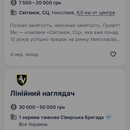
7 500 – 20 000 грн
Світанок, СЦ
, Николаев,
6,0 км от центра
Полная занятость, неполная занятость. Привіт!
Ми — компанія «Світанок, СЦ», яка вже понад
10 років успішно працює на ринку Миколаєва.
Ми спеціалізуємося на роздрібній торгівлі
офісною та мобільною технікою, а також
4 нед. назад
на ремонті компʼютерного обладнання…
Лінійний наглядач
30 000 – 50 000 грн
1 окрема танкова Сіверська бригада
Вся Украина