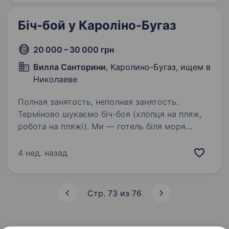
вразливим громадам…
Біч-бой у Кароліно-Бугаз
20 000 – 30 000 грн
Вилла Санторини
, Каролино-Бугаз, ищем в
Николаеве
Полная занятость, неполная занятость.
Терміново шукаємо біч-боя (хлопця на пляж,
робота на пляжі). Ми — готель біля моря
в Кароліно-Бугаз (Одеська область). Шукаємо
працівника на пляж на сезон. Проживання
4 нед. назад
та харчування повність безкоштовне!
Оплата —…
Стр. 73 из 76