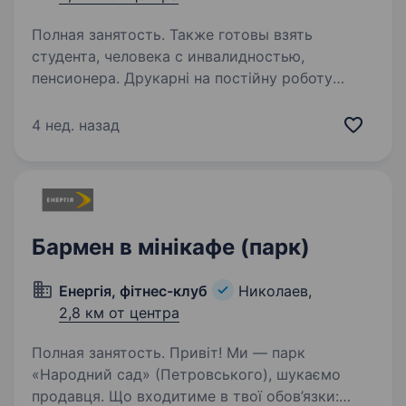
Полная занятость. Также готовы взять
студента, человека с инвалидностью,
пенсионера. Друкарні на постійну роботу
потрібен помічник друкаря. Стабільна
заробітна плата. Навчання. Комфортні умови
4 нед. назад
праці. Вимоги: Відповідальність, уважність,
акуратність. Дисциплінованість. Бажано
досвід…
Бармен в мінікафе (парк)
Енергія, фітнес-клуб
Николаев,
2,8 км от центра
Полная занятость. Привіт! Ми — парк
«Народний сад» (Петровського), шукаємо
продавця. Що входитиме в твої обов’язки: