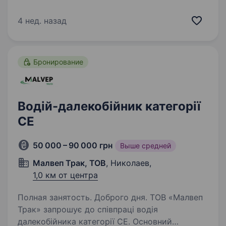
Вітати гостей парку з посмішкою та готувати
освіжаючі напої та коктейлі. Оперативно
4 нед. назад
та якісно обслуговувати клієнтів,…
Бронирование
Водій-далекобійник категорії
СЕ
50 000 – 90 000 грн
Выше средней
Малвеп Трак, ТОВ
, Николаев,
1,0 км от центра
Полная занятость. Доброго дня. ТОВ «Малвеп
Трак» запрошує до співпраці водія
далекобійника категорії CE. Основний