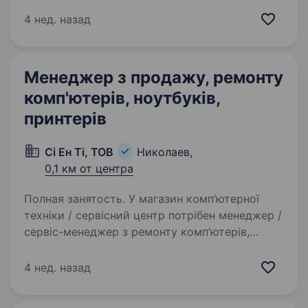
складу, прийомі товару та виписці накладних.
Графік: Пн-Пт 8:00—17:00, Сб 8:00—15:00
4 нед. назад
Зарплата: 24000 — 28 000 грн, ставка +
преміальні Вимоги до кандидата:…
Менеджер з продажу, ремонту
комп'ютерів, ноутбуків,
принтерів
Сі Ен Ті, ТОВ
Николаев,
0,1 км от центра
Полная занятость. У магазин комп’ютерної
техніки / сервісний центр потрібен менеджер /
сервіс-менеджер з ремонту комп’ютерів,
ноутбуків, принтерів. Вимоги: технічний склад
розуму, знання елементної бази, бажання
4 нед. назад
вчитися і…