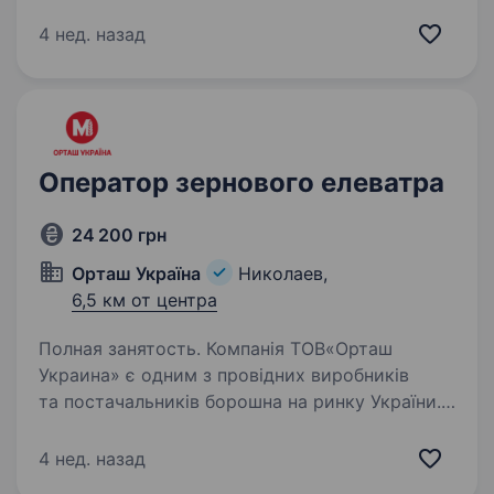
Вимоги: середня спеціальна або вища медична
освіта; відповідальність, уважність,
4 нед. назад
доброзичливе ставлення до дітей; вміння
працювати в команді; досвід роботи
в закладах освіти буде перевагою. Умови
роботи:…
Оператор зернового елеватра
24 200 грн
Орташ Україна
Николаев,
6,5 км от центра
Полная занятость. Компанія ТОВ«Орташ
Украина» є одним з провідних виробників
та постачальників борошна на ринку України.
У зв’язку з розширенням виробництва,
ми шукаємо оператора зернового елеватра
4 нед. назад
для роботи на нашому підприємстві…