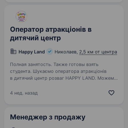
Оператор атракціонів в
дитячий центр
Happy Land
Николаев,
2,5 км от центра
Полная занятость. Также готовы взять
студента. Шукаємо оператора атракціонів
в дитячий центр розваг HAPPY LAND. Можемо
взяти без досвіду роботи. Оплата: ставка (650
грн/день). Також є безкоштовні обіди
4 нед. назад
та можливі бонуси за гарну роботу. Графік
роботи — з 09:30…
Менеджер з продажу