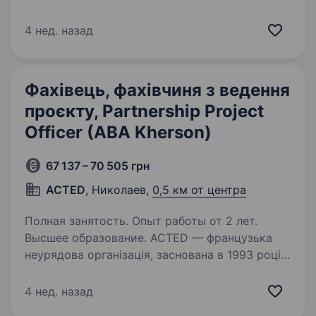
напрямок роботи — перевезення
соняшникової олії з олійно-екстракційних
4 нед. назад
заводів до портів Южне, Одеса, Чорноморськ
вантажними…
Фахівець, фахівчиня з ведення
проєкту, Partnership Project
Officer (ABA Kherson)
67 137 – 70 505 грн
ACTED
, Николаев,
0,5 км от центра
Полная занятость. Опыт работы от 2 лет.
Высшее образование. ACTED — французька
неурядова організація, заснована в 1993 році,
яка підтримує вразливі верстви населення, які
постраждали від гуманітарних криз у всьому
4 нед. назад
світі. ACTED надає постійну підтримку