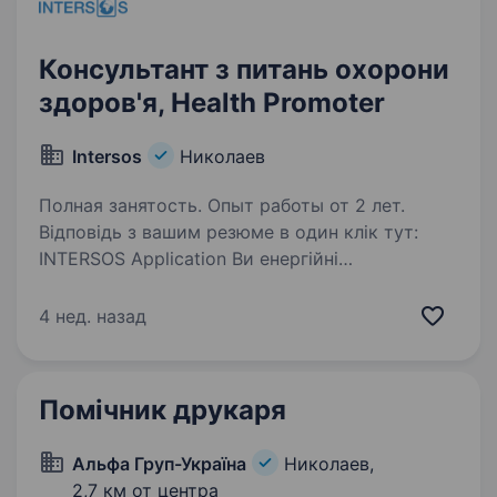
Консультант з питань охорони
здоров'я, Health Promoter
Intersos
Николаев
Полная занятость. Опыт работы от 2 лет.
Відповідь з вашим резюме в один клік тут:
INTERSOS Application Ви енергійні
та вмотивовані надавати життєво важливу
гуманітарну допомогу? Ви командний
4 нед. назад
гравець? ІНТЕРСОС створює унікальну
можливість допомогати людям…
Помічник друкаря
Альфа Груп-Україна
Николаев,
2,7 км от центра