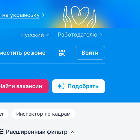
 на українську
Работодателю
Русский
местить
резюме
Войти
Найти вакансии
Подобрать
er
Инспектор по кадрам
Расширенный фильтр