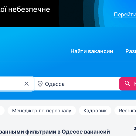
ої небезпечне
Перейти
Найти
вакансии
Раз
Менеджер по персоналу
Кадровик
Recruit
ранными фильтрами в Одессе вакансий