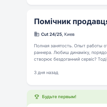
Помічник продавц
Cut 24/25
, Киев
Полная занятость. Опыт работы от 1 года. Концепт-с
раннера. Любиш динаміку, порядок і хочеш бути частиною команди, яка
створює бездоганний сервіс? Тоді
ми шукаємо. CUT — це концепт-с
3 дня назад
Будьте первым!