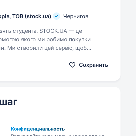
ів, ТОВ (stock.ua)
Чернигов
нта. STOCK.UA — це
помогою якого ми робимо покупки
ми. Ми створили цей сервіс, щоб
ми та одночасно зробити Вас активними
Сохранить
 шаг
Конфиденциальность