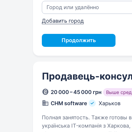
Добавить город
Продолжить
Продавець-консул
20 000 – 45 000 грн
Выше сред
CHM software
Харьков
Полная занятость. Также готовы взять студе
українська IT-компанія з Харкова