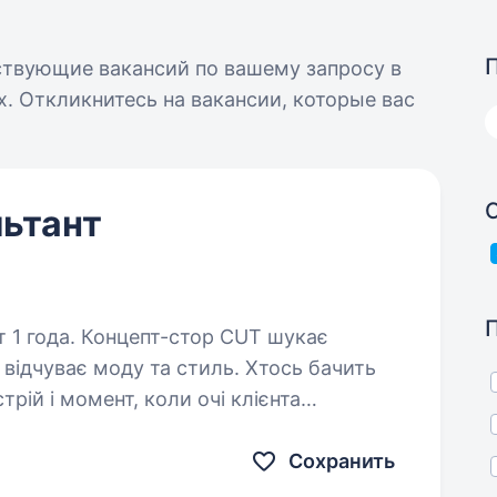
ствующие вакансий по вашему запросу в
. Откликнитесь на вакансии, которые вас
ьтант
тор CUT шукає
 відчуває моду та стиль. Хтось бачить
трій і момент, коли очі клієнта
ацюємо швидко, красиво…
Сохранить