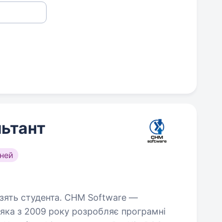
ьтант
ней
нта. CHM Software —
, яка з 2009 року розробляє програмні