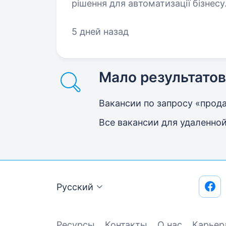
рішення для автоматизації бізнесу
система для Retail та HoReCa, яка 
5 дней назад
Мало результатов
Вакансии по запросу «прод
Все вакансии для удаленно
Русский
Ресурсы
Контакты
О нас
Карьер