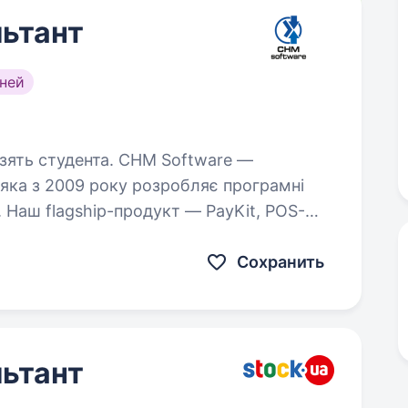
ьтант
ней
нта. CHM Software —
, яка з 2009 року розробляє програмні
. Наш flagship-продукт — PayKit, POS-
працює як в Україні, так…
Сохранить
ьтант