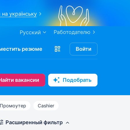
 на українську
Работодателю
Русский
местить
резюме
Войти
Найти вакансии
Подобрать
Промоутер
Cashier
Расширенный фильтр