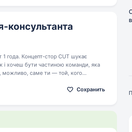
я-консультанта
тор CUT шукає
, можливо, саме ти — той, кого
тор, створений командою PAPAYA…
Сохранить