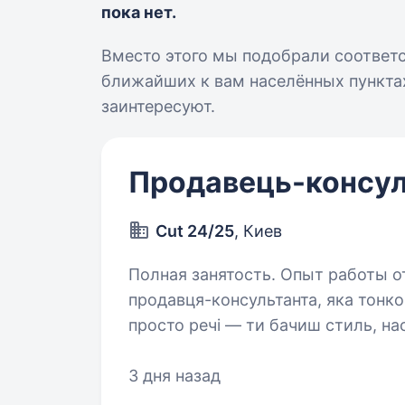
пока нет.
Вместо этого мы подобрали соответ
ближайших к вам населённых пунктах
заинтересуют.
Продавець-консул
Cut 24/25
, Киев
Полная занятость. Опыт работы от 1 года. Концепт-с
продавця-консультанта, яка тонко
просто речі — ти бачиш стиль, нас
спалахують: «Оце воно!». Ми пр
3 дня назад