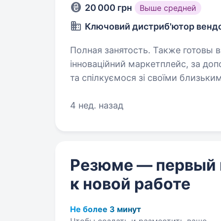
20 000 грн
Выше средней
Ключовий дистриб'ютор вендор
Полная занятость. Также готовы взять студе
інноваційний маркетплейс, за до
та спілкуємося зі своїми близьки
забезпечити Вас якісними товара
учасниками…
4 нед. назад
Резюме — первый
к новой работе
Не более 3 минут