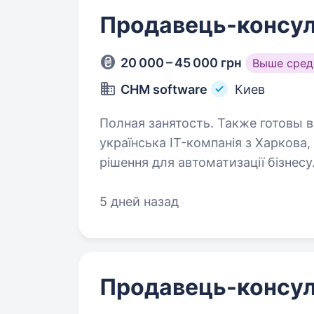
Продавець-консул
20 000 – 45 000 грн
Выше сред
CHM software
Киев
Полная занятость. Также готовы взять студе
українська IT-компанія з Харкова
рішення для автоматизації бізнесу
система для Retail та HoReCa, яка 
5 дней назад
Продавець-консул