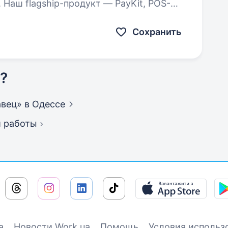
. Наш flagship-продукт — PayKit, POS-
працює як в Україні, так…
Сохранить
?
авец»
в Одессе
й работы
а
Новости Work.ua
Помощь
Условия использ