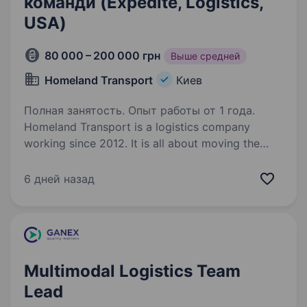
команди (Expedite, Logistics,
USA)
80 000 – 200 000 грн
Выше средней
Homeland Transport
Киев
Полная занятость. Опыт работы от 1 года.
Homeland Transport is a logistics company
working since 2012. It is all about moving the
loads all over USA and Canada. Our mission?
Giving top service to our clients. Do you have
6 дней назад
experience and great results in Expedite?…
Multimodal Logistics Team
Lead