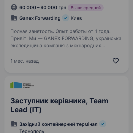
60 000 – 90 000 грн
Выше средней
Ganex Forwarding
Киев
Полная занятость. Опыт работы от 1 года.
Привіт! Ми — GANEX FORWARDING, українська
експедиційна компанія з міжнародних
вантажних перевезень. Ми шукаємо Multimodal
Logistics Team Lead, який приєднається
1 мес. назад
до нашої команди в Києві та допоможе
організовувати…
Заступник керівника, Team
Lead (ІТ)
Західний контейнерний термінал
Тернополь