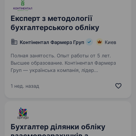
Експерт з методології
бухгалтерського обліку
Контінентал Фармерз Груп
Киев
Полная занятость. Опыт работы от 5 лет.
Высшее образование. Контінентал Фармерз
Груп — українська компанія, лідер
сільськогосподарської галузі! Ми працюємо
в Західноукраїнському регіоні, обробляючи
1 нед. назад
190 тис. га, та об'єднуємо у своїй команді
близько 2,5 тис. професіоналів…
Бухгалтер ділянки обліку
взаєморозрахунків з