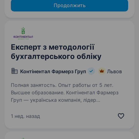
Продолжить
Експерт з методології
бухгалтерського обліку
Контінентал Фармерз Груп
Львов
Полная занятость. Опыт работы от 5 лет.
Высшее образование. Контінентал Фармерз
Груп — українська компанія, лідер
сільськогосподарської галузі! Ми працюємо
в Західноукраїнському регіоні, обробляючи
1 нед. назад
190 тис. га, та об'єднуємо у своїй команді
близько 2,5 тис. професіоналів…