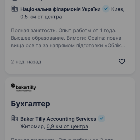
Національна філармонія України
Киев,
0,5 км от центра
Полная занятость. Опыт работы от 1 года.
Высшее образование. Вимоги: Освіта: повна
вища освіта за напрямом підготовки «Облік
та оподаткування», «Бухгалтерський облік»
або «Облік і аудит». Досвід роботи: від 1
2 нед. назад
(одного) року за фахом. Упевнений
користувач ПК, інтернету та електронної…
Бухгалтер
Baker Tilly Accounting Services
Житомир,
0,9 км от центра