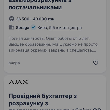
постачальниками
36 500 – 43 000 грн
Spraga
Киев,
9,5 км от центра
Полная занятость. Опыт работы от 5 лет.
Высшее образование. Ми шукаємо не просто
виконавця окремих завдань, а спеціаліста,
який забезпечує чіткість руху сировини,
точність взаєморозрахунків і стабільність
вчера
фінансової системи виробництва.
Ми Український виробник ферментованих…
Провідний бухгалтер з
розрахунку з