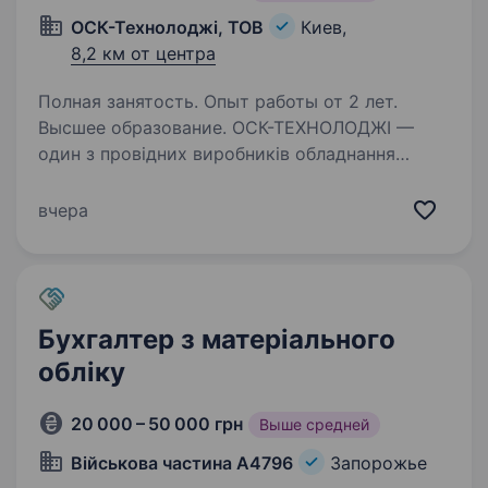
ОСК-Технолоджі, ТОВ
Киев,
8,2 км от центра
Полная занятость. Опыт работы от 2 лет.
Высшее образование. ОСК-ТЕХНОЛОДЖІ —
один з провідних виробників обладнання
та комплектуючих для підприємств
гірничодобувної, металургійної, нафтогазової,
вчера
гірничо-збагачувальної та інших галузей
промисловості. У зв’язку з розвитком…
Бухгалтер з матеріального
обліку
20 000 – 50 000 грн
Выше средней
Військова частина А4796
Запорожье