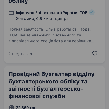
обліку
Інформаційні технології України, ТОВ
Житомир,
0,8 км от центра
Полная занятость. Опыт работы от 1 года.
ITUA шукає уважного, системного та
відповідального спеціаліста для керівника
фінансового відділу. Основний фокус
посади — робота з первинною документацією,
2 нед. назад
окремими ділянками бухгалтерського обліку,
договорами та кадровими…
Провідний бухгалтер відділу
бухгалтерського обліку та
звітності бухгалтерсько-
фінансової служби
22 860 грн