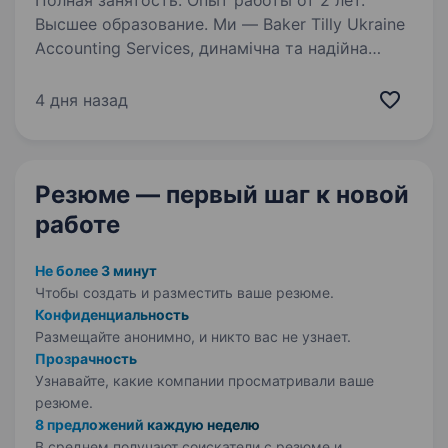
Полная занятость. Опыт работы от 2 лет.
Высшее образование. Ми — Baker Tilly Ukraine
Accounting Services, динамічна та надійна
команда професіоналів, яка надає послуги
з бухгалтерського та управлінського обліку
4 дня назад
для компаній в Україні та за її межами. Ми є
частиною міжнародної…
Резюме — первый шаг
к новой
работе
Не более 3 минут
Чтобы создать и разместить ваше
резюме.
Конфиденциальность
Размещайте анонимно, и никто вас не узнает.
Прозрачность
Узнавайте, какие компании просматривали ваше
резюме.
8 предложений каждую неделю
В среднем получают соискатели с резюме и