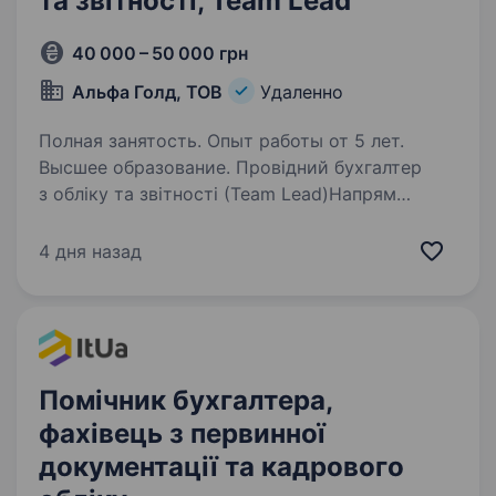
та звітності, Team Lead
40 000 – 50 000 грн
Альфа Голд, ТОВ
Удаленно
Полная занятость. Опыт работы от 5 лет.
Высшее образование. Провідний бухгалтер
з обліку та звітності (Team Lead)Напрям
«Виробництво та Рітейл» Привіт! Я —
Олександра Герасименко, засновниця
4 дня назад
бухгалтерсько-фінансової компанії Alfa Gold.
Ми допомагаємо бізнесам побудувати…
Помічник бухгалтера,
фахівець з первинної
документації та кадрового