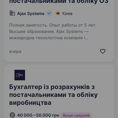
постачальниками та обліку ОЗ
Ajax Systems
Киев
Полная занятость. Опыт работы от 5 лет.
Высшее образование. Ajax Systems —
міжнародна технологічна компанія і
найбільший у Європі виробник охоронних
систем. Продуктам Ajax довіряють уже понад
вчера
4,5 мільйони кінцевих користувачів і 330
тисяч PRO-користувачів у більш ніж 180…
Бухгалтер із розрахунків з
постачальниками та обліку
виробництва
40 000 – 50 000 грн
Выше средней