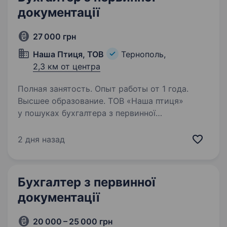
документації
27 000 грн
Наша Птиця, ТОВ
Тернополь,
2,3 км от центра
Полная занятость. Опыт работы от 1 года.
Высшее образование. ТОВ «Наша птиця»
у пошуках бухгалтера з первинної
документації. Наші очікування: Досвід від 1
років в обліку виробництва; Впевнене
2 дня назад
володіння ПК та 1С 8.3., M.e.Doc, MS Office,
BAS ERP. Обов’язки: Облік товарів…
Бухгалтер з первинної
документації
20 000 – 25 000 грн