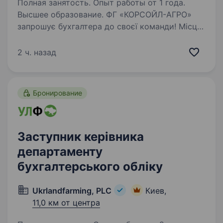
Полная занятость. Опыт работы от 1 года.
Высшее образование. ФГ «КОРСОЙЛ-АГРО»
запрошує бухгалтера до своєї команди! Місце
роботи: с. Шепель, Волинська область
Організований трансфер до місця роботи
2 ч. назад
Безкоштовне харчування Що ми пропонуємо:
офіційне працевлаштування; …
Бронирование
Заступник керівника
департаменту
бухгалтерського обліку
Ukrlandfarming, PLC
Киев,
11,0 км от центра