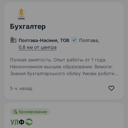
бухгалтера, який буде працювати…
Бухгалтер
Полтава-Насіння, ТОВ
Полтава,
0,8 км от центра
Полная занятость. Опыт работы от 1 года.
Неоконченное высшее образование. Вимоги:
Знання бухгалтерського обліку Умови роботи:
з 08.00 до 17.00 пн-пт Обов’язки: Ведення
первинної документації
5 ч. назад
Бронирование