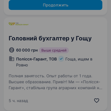
Продолжить
Головний бухгалтер у Гощу
60 000 грн
Выше средней
Полісся-Гарант, ТОВ
Гоща, ищем в
Ровно
Полная занятость. Опыт работы от 1 года.
Высшее образование. Привіт! Ми — «Полісся-
Гарант», стабільна група аграрних компаній на
Рівненщині. Сьогодні наша команда налічує
понад 65 працівників і бізнес продовжує
5 ч. назад
зростати. Тому ми шукаємо Головного