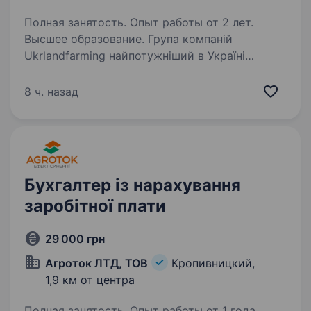
Полная занятость. Опыт работы от 2 лет.
Высшее образование. Група компаній
Ukrlandfarming найпотужніший в Україні
вертикально інтегрований агрохолдинг, який є
лідером в більшості напрямків агробізнесу.
8 ч. назад
Ми організовуємо високоефективний і
безпечний цикл виробництва, забезпечуємо…
Бухгалтер із нарахування
заробітної плати
29 000 грн
Агроток ЛТД, ТОВ
Кропивницкий,
1,9 км от центра
Полная занятость. Опыт работы от 1 года.