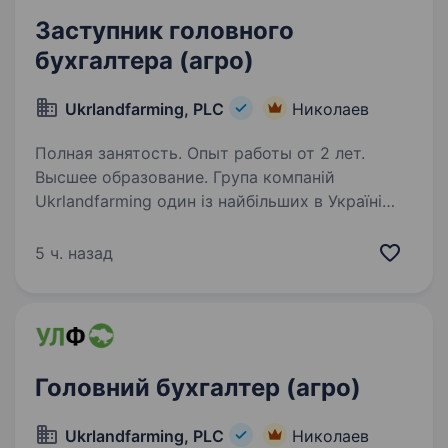
Заступник головного
бухгалтера (агро)
Ukrlandfarming, PLC
Николаев
Полная занятость. Опыт работы от 2 лет.
Высшее образование. Група компаній
Ukrlandfarming один із найбільших в Україні
вертикально інтегрований агрохолдинг, який є
лідером в більшості напрямків агробізнесу.
5 ч. назад
Ми за ефективний і безпечний цикл
виробництва і забезпечуємо добробут…
Головний бухгалтер (агро)
Ukrlandfarming, PLC
Николаев