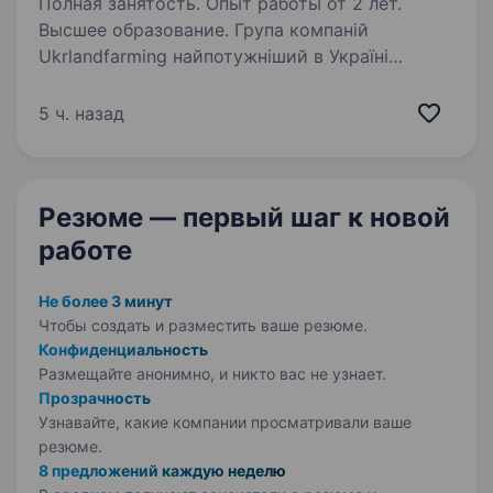
Полная занятость. Опыт работы от 2 лет.
Высшее образование. Група компаній
Ukrlandfarming найпотужніший в Україні
вертикально інтегрований
сільськогосподарський холдинг, який є
5 ч. назад
лідером в більшості напрямків агробізнесу.
Ми організовуємо високоефективний і
безпечний цикл…
Резюме — первый шаг
к новой
работе
Не более 3 минут
Чтобы создать и разместить ваше
резюме.
Конфиденциальность
Размещайте анонимно, и никто вас не узнает.
Прозрачность
Узнавайте, какие компании просматривали ваше
резюме.
8 предложений каждую неделю