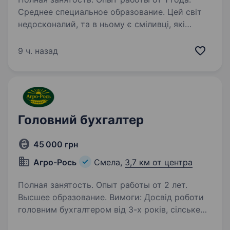
Среднее специальное образование. Цей світ
недосконалий, та в ньому є сміливці, які
роблять його кращим! Наша компанія ставить
на меті змінити аграрний світ України, зробити
9 ч. назад
його системним та більш прибутковим.
Ми маємо понад 15 років досвіду та знань,…
Головний бухгалтер
45 000 грн
Агро-Рось
Смела,
3,7 км от центра
Полная занятость. Опыт работы от 2 лет.
Высшее образование. Вимоги: Досвід роботи
головним бухгалтером від 3-х років, сілське
господарство — виробництво, загальна