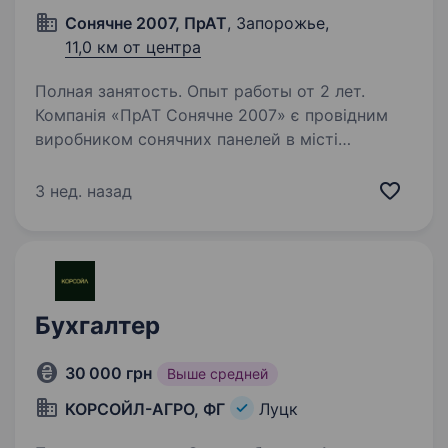
Сонячне 2007, ПрАТ
, Запорожье,
11,0 км от центра
Полная занятость. Опыт работы от 2 лет.
Компанія «ПрАТ Сонячне 2007» є провідним
виробником сонячних панелей в місті
Запоріжжя. Наші високоякісні продукти
використовуються в різних галузях
3 нед. назад
промисловості, а також у побуті. У зв’язку
з розширенням бізнесу,…
Бухгалтер
30 000 грн
Выше средней
КОРСОЙЛ-АГРО, ФГ
Луцк