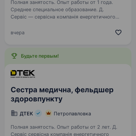
Полная занятость. Опыт работы от 1 года.
Среднее специальное образование. Д.
Сервіс — сервісна компанія енергетичного
холдингу ДТЕК, яка забезпечує надійну
операційну підтримку бізнесам групи. Щодня
вчера
ми створюємо комфортне, ефективне
та безпечне середовище для роботи тисяч
співробітників…
Будьте первым!
Сестра медична, фельдшер
здоровпункту
ДТЕК
Петропавловка
Полная занятость. Опыт работы от 2 лет. Д.
Сервіс сервісна компанія енергетичного