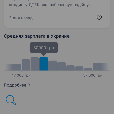
холдингу ДТЕК, яка забезпечує надійну
операційну підтримку бізнесам групи. Щодня
ми створюємо комфортне, ефективне
3 дня назад
та безпечне середовище для роботи тисяч
співробітників…
Средняя зарплата
в Украине
30000 грн
17 000 грн
57 000 грн
Подробнее