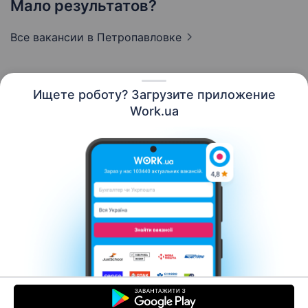
Мало результатов?
Все вакансии
в Петропавловке
Ищете роботу? Загрузите приложение
Русский
Work.ua
Ресурсы
Контакты
О нас
Карьера
Новости Work.ua
Помощь
Условия использования
Работодателю