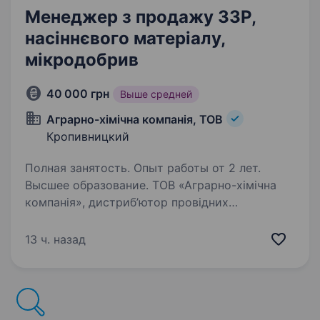
Менеджер з продажу ЗЗР,
насіннєвого матеріалу,
мікродобрив
40 000 грн
Выше средней
Аграрно-хімічна компанія, ТОВ
Кропивницкий
Полная занятость. Опыт работы от 2 лет.
Высшее образование. ТОВ «Аграрно-хімічна
компанія», дистриб’ютор провідних
виробників ЗЗР, насіннєвого матеріалу та
мікродобрив: Bayer, Syngenta, BASF, Corteva,
13 ч. назад
KWS, Нуфарм,FMC, ADOB и т.д. Якщо маєте
амбіції побудувати успішну кар'єру…