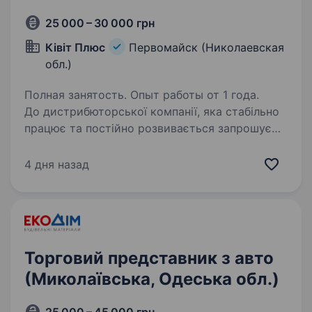
25 000 – 30 000 грн
Ківіт Плюс
Первомайск (Николаевская
обл.)
Полная занятость. Опыт работы от 1 года.
До дистрибюторської компанії, яка стабільно
працює та постійно розвивається запрошуємо
Торгового Представника з авто. Графік роботи
з пн-пт з 08:00−17:00 Компенсація палива
4 дня назад
та амортизації авто Дружній колектив
Обов`язки:…
Торговий представник з авто
(Миколаївська, Одеська обл.)