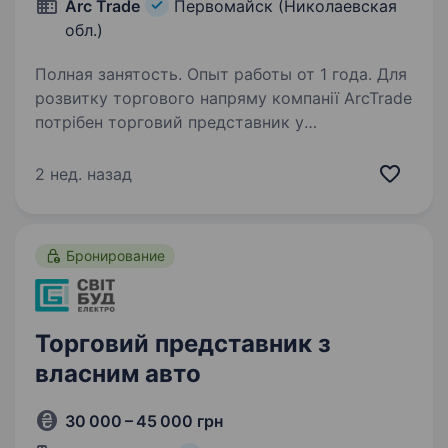
Arc Trade
Первомайск (Николаевская
обл.)
Полная занятость. Опыт работы от 1 года. Для
розвитку торгового напряму компанії ArcTrade
потрібен торговий представник у
м.Первомайськ. Компанія є офіційним
представником ТМ Viko, Noark, Neomax, Luxel
2 нед. назад
та інших з обширним портфоліо та великою к-
тю товару…
Бронирование
Торговий представник з
власним авто
30 000 – 45 000 грн