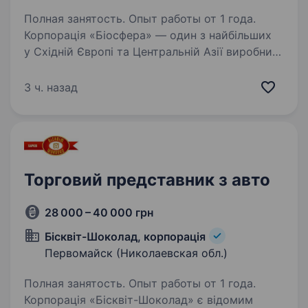
Полная занятость. Опыт работы от 1 года.
Корпорація «Біосфера» — один з найбільших
у Східній Європі та Центральній Азії виробник
і дистриб’ютор товарів для дому, персональної
гігієни та професійного використання (ТМ
3 ч. назад
«Фрекен БОК», «Smile», «Selpak», «Vortex»,…
Торговий представник з авто
28 000 – 40 000 грн
Бісквіт-Шоколад, корпорація
Первомайск (Николаевская обл.)
Полная занятость. Опыт работы от 1 года.
Корпорація «Бісквіт-Шоколад» є відомим