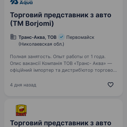
Торговий представник з авто
(ТМ Borjomi)
Транс-Аква, ТОВ
Первомайск
(Николаевская обл.)
Полная занятость. Опыт работы от 1 года.
Опис вакансії Компанія ТОВ «Транс- Аква» —
офіційний імпортер та дистриб’ютор торгової
марки Borjomi в Україні, запрошує до своєї
команди Торгового представника (авто
4 дня назад
обов’язкове). Основні обов’язки: Просування…
Торговий представник з авто