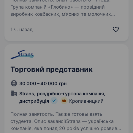
Група компаній «Глобино» — провідний
виробник ковбасних, м’ясних та молочних
виробів на ринку України, що об'єднує
підприємства харчової промисловості, які
1 ч. назад
забезпечують замкнутий виробничий цикл
та продажі готової…
Торговий представник
30 000 – 40 000 грн
Strans, роздрібно-гуртова компанія,
дистрибуція
Кропивницкий
Полная занятость. Также готовы взять
студента. Опис вакансіїStrans — українська
компанія, яка понад 20 років успішно розвиває