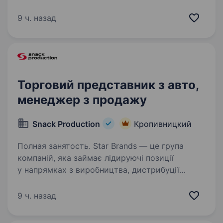
мережу магазинів автозапчастин, інструменту,
автохімії, аксесуарів і супутніх товарів для
9 ч. назад
вантажного транспорту. Ми є офіційними
дистриб’юторами…
Торговий представник з авто,
менеджер з продажу
Snack Production
Кропивницкий
Полная занятость. Star Brands — це група
компаній, яка займає лідируючі позиції
у напрямках з виробництва, дистрибуції
та логістики товарів. Наші бренди щодня
ви бачите на полицях супермаркетів України
9 ч. назад
та світу. Ми команда, що постійно…