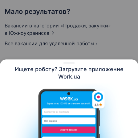
Мало результатов?
Вакансии в категории «Продажи, закупки»
в Южноукраинске
Все вакансии для удаленной работы
Ищете роботу? Загрузите приложение
Русский
Work.ua
Ресурсы
Контакты
О нас
Карьера
Новости Work.ua
Помощь