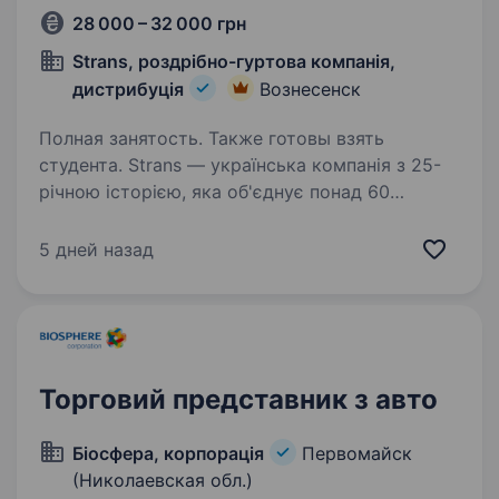
28 000 – 32 000 грн
Strans, роздрібно-гуртова компанія,
дистрибуція
Вознесенск
Полная занятость. Также готовы взять
студента. Strans — українська компанія з 25-
річною історією, яка об'єднує понад 60
магазинів, заправні станції AdBlue, вантажні
СТО та команду 1400+ людей по всій країні.
5 дней назад
Ми працюємо у сфері автозапчастин,
інструменту, автохімії…
Торговий представник з авто
Біосфера, корпорація
Первомайск
(Николаевская обл.)