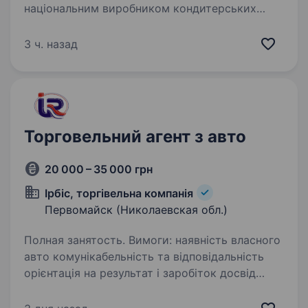
національним виробником кондитерських
виробів. Ми перші відновили виробництво
після початку повномасштабного вторгнення.
3 ч. назад
Наша компанія підтримує військових і
переселенців,…
Торговельний агент з авто
20 000 – 35 000 грн
Ірбіс, торгівельна компанія
Первомайск (Николаевская обл.)
Полная занятость. Вимоги: наявність власного
авто комунікабельність та відповідальність
орієнтація на результат і заробіток досвід
роботи — бажаний, але не обов’язковий
Обов’язки: Відвідування торгових точок