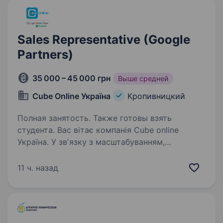
Sales Representative (Google
Partners)
35 000 – 45 000 грн
Выше средней
Cube Online Україна
Кропивницкий
Полная занятость. Также готовы взять
студента. Вас вітає компанія Cube online
Україна. У звʼязку з масштабуванням,
запрошуємо на роботу в компанію ! ТАКОЖ
РОЗГЛЯДАЄМО СТУДЕНТІВ ! Про нас:
11 ч. назад
Сертифіковане агентство компанії Google,
за програмою Google Street…