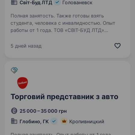
Світ-Буд ЛТД
Голованевск
Полная занятость. Также готовы взять
студента, человека с инвалидностью. Опыт
работы от 1 года. ТОВ «СВІТ-БУД ЛТД»
— компанія, що динамічно розвивається
на ринку оптового продажу електротехнічної
5 дней назад
продукції: LED-освітлення, кабельно-
провідникової продукції, низьковольтного
обладнання та електрофурнітури Ми…
Торговий представник з авто
25 000 – 35 000 грн
Глобино, ГК
Кропивницкий
Полная занятость. Опыт работы от 1 года.