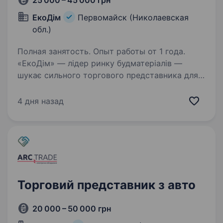
25 000 – 45 000 грн
ЕкоДім
Первомайск (Николаевская
обл.)
Полная занятость. Опыт работы от 1 года.
«ЕкоДім» — лідер ринку будматеріалів —
шукає сильного торгового представника для
роботи по Миколаївській та Одеській
областях. Що по грошах: 25 000 — 45 000 грн і
4 дня назад
вище усе залежить тільки від тебе (без
«стелі»)…
Торговий представник з авто
20 000 – 50 000 грн