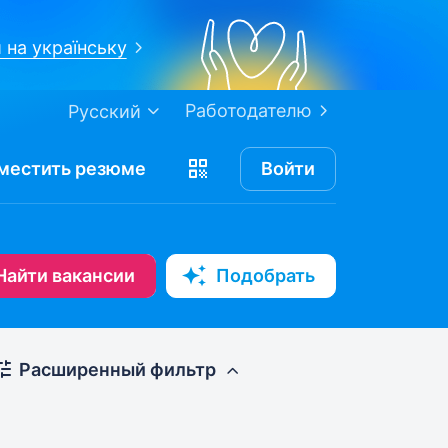
 на українську
Работодателю
Русский
местить
резюме
Войти
Найти вакансии
Подобрать
Расширенный фильтр