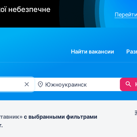
ої небезпечне
Перейти
Найти
вакансии
Раз
ставник»
с выбранными фильтрами
.