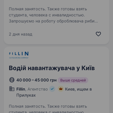
Полная занятость. Также готовы взять
студента, человека с инвалидностью.
Запрошуємо на роботу оброблювача риби
Пропонуємо: Зміни з 8:00 до 17:00, 5/2 Оплата:
1430 грн/зміна Безкоштовне розвезення (Київ,
2 дня назад
Бориспіль, Яготин, Переяслав, Березань)
Надаємо безкоштовне проживання!…
Водій навантажувача у Київ
40 000 – 45 000 грн
Выше средней
Fillin
, Агентство
Киев, ищем в
Прилуках
Полная занятость. Также готовы взять
студента, человека с инвалидностью,