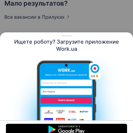
Мало результатов?
Все вакансии
в Прилуках
Ищете роботу? Загрузите приложение
Русский
Work.ua
Ресурсы
Контакты
О нас
Карьера
Новости Work.ua
Помощь
Условия использования
Работодателю