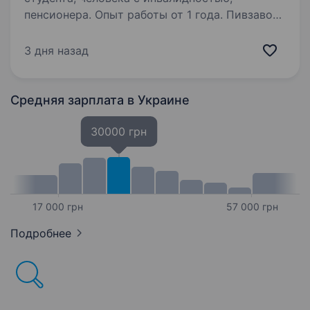
пенсионера. Опыт работы от 1 года. Пивзавод
в пошуках Водіїв-навантажувача (з досвідом)
Вимоги: Якщо Ви відповідальні, вам
3 дня назад
подобається керувати транспортними
засобами, ви готові навчатися та опановувати
нові навички керування
Средняя зарплата
в Украине
електронавантажувачем,…
30000 грн
17 000 грн
57 000 грн
Подробнее