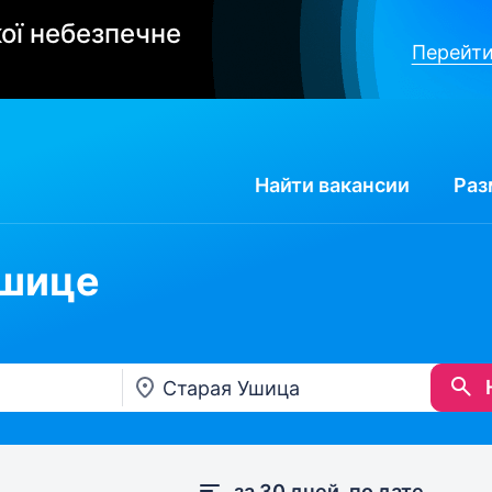
ої небезпечне
Перейти
Найти
вакансии
Раз
Ушице
за 30 дней, по дате