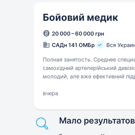
Бойовий медик
20 000 – 60 000 грн
САДн 141 ОМБр
Вся Украи
Полная занятость. Среднее специальное о
самохідний артелерійський дивізіо
молодий, але вже ефективний підр
України. Наше головне завдання —
вчера
Мало результатов