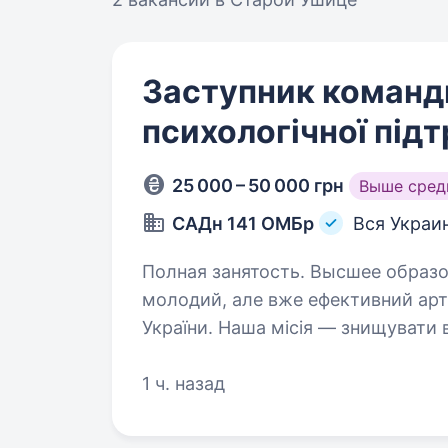
Заступник команди
психологічної під
25 000 – 50 000 грн
Выше сред
САДн 141 ОМБр
Вся Украи
Полная занятость. Высшее образование. Привіт! Ми — САД
молодий, але вже ефективний арт
України. Наша місія — знищувати
підтримуючи один одного та цін
1 ч. назад