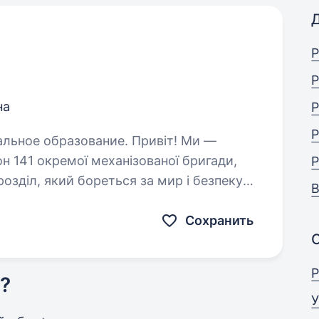
Р
Р
на
Р
Р
бразование. Привіт! Ми —
н 141 окремої механізованої бригади,
Р
озділ, який бореться за мир і безпеку
В
 захищати наших людей і країну,…
Сохранить
Р
?
У