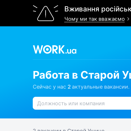
Вживання російськ
Чому ми так вважаємо
Работа в Старой 
Сейчас у нас
2
актуальные вакансии.
2 вакансии
в Старой Ушице