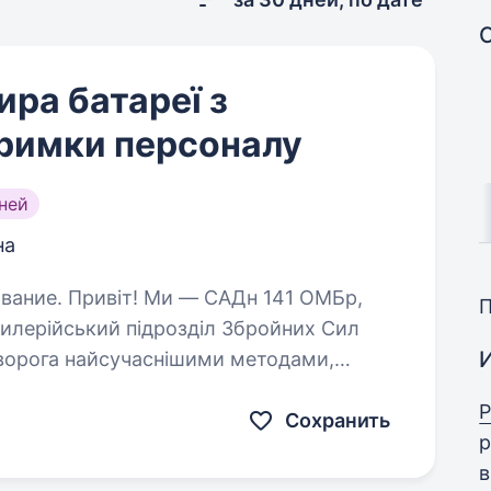
ра батареї з
тримки персоналу
ней
на
н 141 ОМБр,
илерійський підрозділ Збройних Сил
 ворога найсучаснішими методами,
уючи кожне життя. Ми прагнемо…
Р
Сохранить
р
в