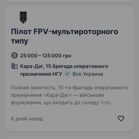
та готовність…
Пілот FPV-мультироторного
типу
25 000 – 125 000 грн
Кара-Даг, 15 бригада оперативного
призначення НГУ
Вся Украина
Полная занятость. 15-та бригада оперативного
призначення «Кара-Даг» — військове
формування, що входить до складу 1-го
корпусу Національної Гвардії України «Азов».
Бригада шукає фахівців в батальйони та інші
6 дней назад
підрозділи. Обов’язки:…