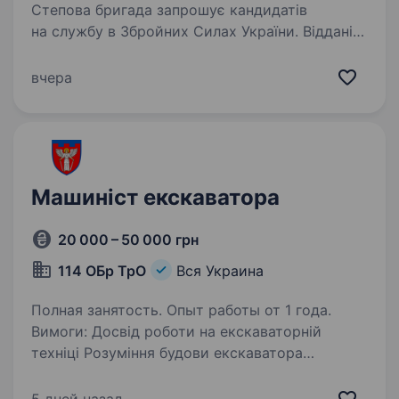
Степова бригада запрошує кандидатів
на службу в Збройних Силах України. Віддані
спадку Степової дивізії УНР, наша бригада
пройшла бойове загартування на різних
вчера
ділянках фронту і нині продовжує…
Машиніст екскаватора
20 000 – 50 000 грн
114 ОБр ТрО
Вся Украина
Полная занятость. Опыт работы от 1 года.
Вимоги: Досвід роботи на екскаваторній
техніці Розуміння будови екскаватора
та вміння ремонтувати в польових умовах
(при необхідності) Наявність різних