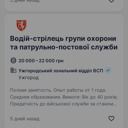
5 дней назад
водійських категорій -Готовність працювати
в зоні…
Водій-стрілець групи охорони
та патрульно-постової служби
20 000 – 22 000 грн
Ужгородський зональний відділ ВСП
Ужгород
Полная занятость. Опыт работы от 1 года.
Среднее образование. Вимоги: Вік до 40 років;
Придатність до військової служби за станом
здоров’я та морально-психологічними
якостями; Заборона до вживання алкоголю
5 дней назад
та наркотичних речовин; Фізична витривалість