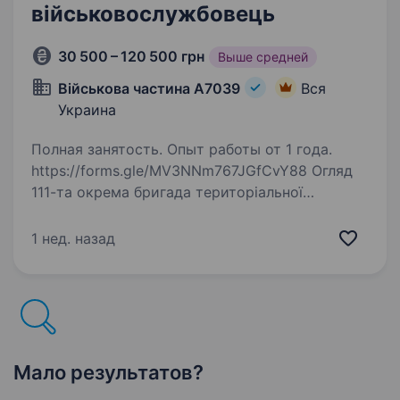
військовослужбовець
30 500 – 120 500 грн
Выше средней
Військова частина А7039
Вся
Украина
Полная занятость. Опыт работы от 1 года.
https://forms.gle/MV3NNm767JGfCvY88 Огляд
111-та окрема бригада територіальної
оборони — формування Сил територіальної
оборони України. Обов’язки ремонт, технічне
1 нед. назад
обслуговування, діагностика та усунення
несправностей…
Мало результатов?