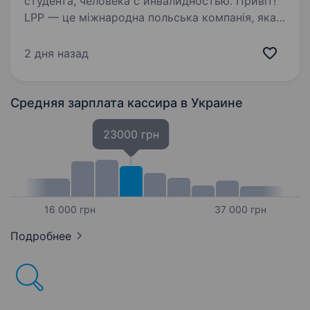
студента, человека с инвалидностью. Привіт!
LPP — це міжнародна польська компанія, яка
вже понад 30 років успішно працює у сфері
моди та роздрібної торгівлі. Наша компанія
2 дня назад
керує п’ятьма впізнаваними брендами:
Reserved, Cropp, House, Mohito та Sinsay…
Средняя зарплата кассира
в Украине
23000 грн
16 000 грн
37 000 грн
Подробнее