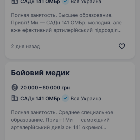
САДн 141 ОМБр
Вся Украина
Полная занятость. Высшее образование.
Привіт! Ми — САДн 141 ОМБр, молодий, але
вже ефективний артилерійський підрозділ
Збройних Сил України. Наша місія —
знищувати ворога найсучаснішими методами,
2 дня назад
підтримуючи один одного та цінуючи кожне
життя. Ми прагнемо…
Бойовий медик
20 000 – 60 000 грн
САДн 141 ОМБр
Вся Украина
Полная занятость. Среднее специальное
образование. Привіт! Ми — самохідний
артелерійський дивізіон 141 окремої
механізованої бригади, молодий, але вже