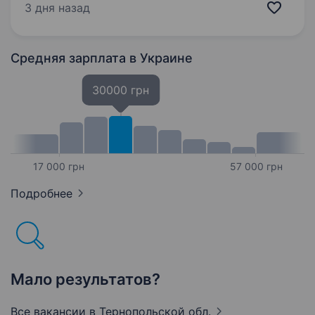
ефективний підрозділ, який бореться за мир і
3 дня назад
безпеку України. Наше головне завдання —
захищати наших людей і країну,…
Средняя зарплата
в Украине
30000 грн
17 000 грн
57 000 грн
Подробнее
Мало результатов?
Все вакансии
в Тернопольской обл.