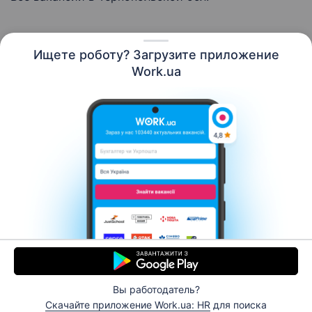
Ищете роботу? Загрузите приложение
Русский
Work.ua
Ресурсы
Контакты
О нас
Карьера
Новости Work.ua
Помощь
Условия использования
Работодателю
Вы работодатель?
© 2006–2026 Work.ua. Сервис поиска работы №1 в
Скачайте приложение Work.ua: HR
для поиска