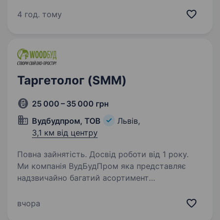
Resort Medical & SPA — престижний готельний
палацово-парковий комплекс, розташований
4 год. тому
біля Львова, що пропонує неперевершені
послуги у сфері медичного…
Таргетолог (SMM)
25 000 – 35 000 грн
Вудбудпром, ТОВ
Львів,
3,1 км від центру
Повна зайнятість. Досвід роботи від 1 року.
Ми компанія ВудБудПром яка представляє
надзвичайно багатий асортимент
будматеріалів на вибір (шпаклівки, фарби,
лаки, масла, віск і багато іншого). У нас амбітні
вчора
плани, саме тому ми шукаємо Таргетологів