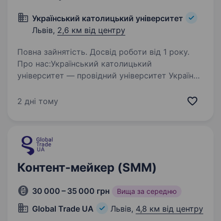
Український католицький університет
Львів,
2,6 км від центру
Повна зайнятість. Досвід роботи від 1 року.
Про нас:Український католицький
університет — провідний університет України.
Ми виховуємо відповідальних лідерів,
поєднуючи сучасну освіту з етичними
2 дні тому
орієнтирами, культурою служіння та силою
спільноти. УКУ будує…
Контент-мейкер (SMM)
30 000 – 35 000 грн
Вища за середню
Global Trade UA
Львів,
4,8 км від центру