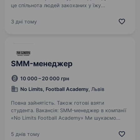
це спільнота людей закоханих у їжу
та у власну справу. І нам дуже важливо
донести це якомога більшій кількості людей
3 дні тому
які теж люблять добре їсти, добре пити,
та файно забавлятись…
SMM-менеджер
10 000 – 20 000 грн
No Limits, Football Academy
, Львів
Повна зайнятість. Також готові взяти
студента. Вакансія: SMM-менеджер в компанії
«No Limits Football Academy» Ми шукаємо
енергійного та креативного SMM-менеджера,
який долучиться до нашої команди
5 днів тому