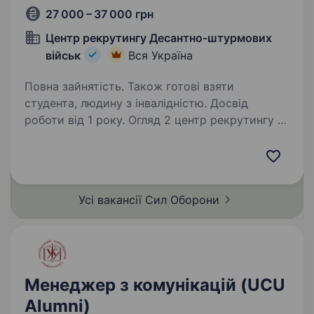
27 000 – 37 000 грн
Центр рекрутингу Десантно-штурмових
військ
Вся Україна
Повна зайнятість. Також готові взяти
студента, людину з інвалідністю. Досвід
роботи від 1 року. Огляд 2 центр рекрутингу —
складова Десантно-штурмових військ ЗС
України, яка допомагає цивільним особам
долучитися до підрозділів ДШВ. Наша команда
складається з досвідчених менеджерів, які
Усі вакансії Сил
Оборони
пройшли службу в різних…
Менеджер з комунікацій (UCU
Alumni)