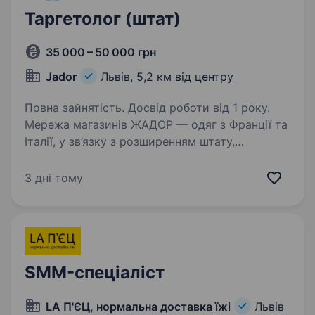
Таргетолог (штат)
35 000 – 50 000 грн
Jador
Львів,
5,2 км від центру
Повна зайнятість. Досвід роботи від 1 року.
Мережа магазинів ЖАДОР — одяг з Франції та
Італії, у зв’язку з розширенням штату,
запрошує на роботу — Таргетолога.Шукаємо
фахівця, який відповідає за запуск,
3 дні тому
оптимізацію та аналітику рекламних кампаній
у Meta Ads…
SMM-спеціаліст
LA П'ЄЦ, нормальна доставка їжі
Львів