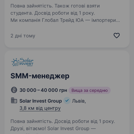
Повна зайнятість. Також готові взяти
студента. Досвід роботи від 1 року.
Ми компанія Глобал Трейд ЮА — імпортери
побутової хімії! Працюємо вже 6-ий рік,
швидко та динамічно зростаємо. Розвиваємо
2 дні тому
продажі по всій території України через різні
канали збуту! Сьогодні ми в пошуку
творчого…
SMM-менеджер
30 000 – 40 000 грн
Вища за середню
Solar Invest Group
Львів,
3,8 км від центру
Повна зайнятість. Досвід роботи від 1 року.
Друзі, вітаємо! Solar Invest Group —