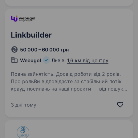
сучасними технологіями, створюючи
як ексклюзивні, так і доступні рішення для
освітлення.…
Linkbuilder
50 000 – 60 000 грн
Webugol
Львів,
1,6 км від центру
Повна зайнятість. Досвід роботи від 2 років.
Про рольВи відповідаєте за стабільний потік
крауд-посилань на наші проєкти — від пошуку
майданчиків до фінального звіту. Цільовий
обсяг — 1000+ посилань на місяць
3 дні тому
(це приблизно 45−50 розміщень на робочий
день).…