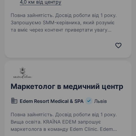
4,0 км від центру
Повна зайнятість. Досвід роботи від 1 року.
Запрошуємо SMM-керівника, який розуміє
та вміє через контент привертати увагу
аудиторії, збільшувати довіру до бренду
та впливати на кількість звернень за якими
буде відбуватися велика кількість продаж.
Який вміє…
Маркетолог в медичний центр
Edem Resort Medical & SPA
Львів
Повна зайнятість. Досвід роботи від 1 року.
Вища освіта. KRAЇNA EDEM запрошує
маркетолога в команду Edem Clinic. Edem