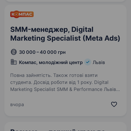
та Smm…
SMM-менеджер, Digital
Marketing Specialist (Meta Ads)
30 000 – 40 000 грн
Компас, молодіжний центр
Львів
Повна зайнятість. Також готові взяти
студента. Досвід роботи від 1 року. Digital
Marketing Specialist SMM & Performance Львів |
Повна зайнятість | Офіційне працевлаштування
Шукаємо маркетолога, який любить не лише
вчора
запускати рекламу, а й створювати контент,
тестувати гіпотези та бачити…