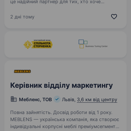
це надійний партнер для тих, хто хоче
використовувати енергію сонця для свого
дому чи бізнесу. Ми працюємо з 2014 року,
2 дні тому
постачаючи обладнання для будівництва
та обслуговування…
Керівник відділу маркетингу
Мебленс, ТОВ
Львів,
3,6 км від центру
Повна зайнятість. Досвід роботи від 1 року.
MEBLENS — українська компанія, яка створює
індивідуальні корпусні меблі преміумсегмента.