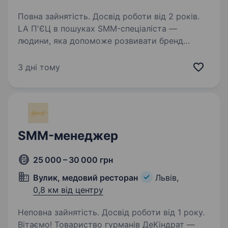
Повна зайнятість. Досвід роботи від 2 років.
LA ПʼЄЦ в пошуках SMM-спеціаліста —
людини, яка допоможе розвивати бренд
у соцмережах, створювати контент,
що привертає увагу, та реалізовувати
3 дні тому
креативні маркетингові проєкти. Якщо
ти добре орієнтуєшся в трендах,…
SMM-менеджер
25 000 – 30 000 грн
Вулик, медовий ресторан
Львів,
0,8 км від центру
Неповна зайнятість. Досвід роботи від 1 року.
Вітаємо! Товариство гурманів ДеКіндрат —