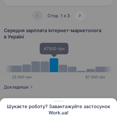
та допоможе просувати футбольну академію
«No Limits». Головна…
Стор. 1 з 3
Середня зарплата інтернет-маркетолога
в Україні
47500 грн
23 000 грн
87 000 грн
Докладніше
Шукаєте роботу? Завантажуйте застосунок
Work.ua!