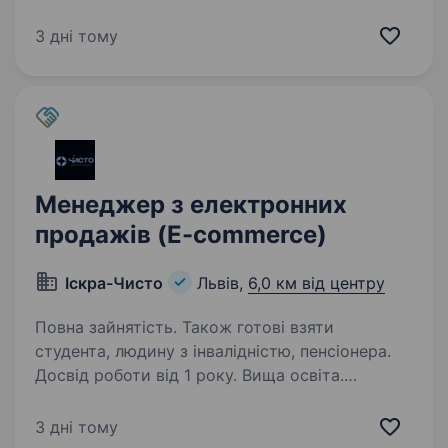
Ми маємо власне виробництво та салони
у Львові й Івано-Франківську. Працюємо
3 дні тому
з комплексними інтер'єрними рішеннями,
цінуємо…
Менеджер з електронних
продажів (E-commerce)
Іскра-Чисто
Львів,
6,0 км від центру
Повна зайнятість. Також готові взяти
студента, людину з інвалідністю, пенсіонера.
Досвід роботи від 1 року. Вища освіта.
Компанія «Іскра» — провідний національний
виробник світлодіодної продукції в Україні.
3 дні тому
Ми поєднуємо багаторічний досвід із