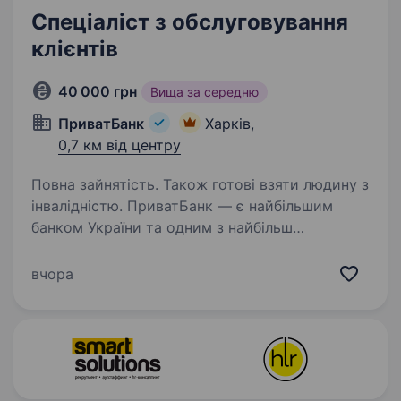
Спеціаліст з обслуговування
клієнтів
40 000 грн
Вища за середню
ПриватБанк
Харків,
0,7 км від центру
Повна зайнятість. Також готові взяти людину з
інвалідністю. ПриватБанк — є найбільшим
банком України та одним з найбільш
інноваційних банків світу. Займає лідуючі
позиції за всіма фінансовими показниками
вчора
в галузі та складає близько чверті всієї
банківської системи країни…