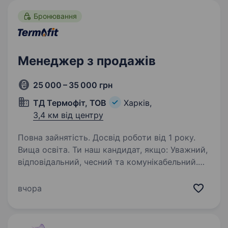
Бронювання
Менеджер з продажів
25 000 – 35 000 грн
ТД Термофіт, ТОВ
Харків,
3,4 км від центру
Повна зайнятість. Досвід роботи від 1 року.
Вища освіта. Ти наш кандидат, якщо: Уважний,
відповідальний, чесний та комунікабельний.
Маєш досвід роботи в продажах. Маєш
навички роботи з запереченнями. Вмієш
вчора
знайти підхід до проблемного клієнта,
відповісти з розумінням…