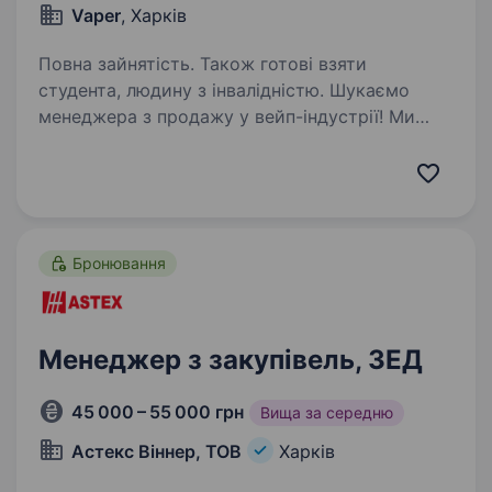
Vaper
, Харків
Повна зайнятість. Також готові взяти
студента, людину з інвалідністю. Шукаємо
менеджера з продажу у вейп-індустрії! Ми
віримо, що якісний сервіс починається
з людей. Саме тому ми шукаємо людину, яка
буде дарувати клієнтам приємний досвід
та допомагати робити правильний вибір!
Що важливо:…
Бронювання
Менеджер з закупівель, ЗЕД
45 000 – 55 000 грн
Вища за середню
Астекс Вiннер, ТОВ
Харків