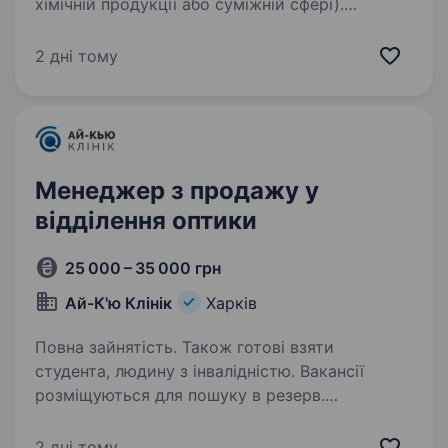
хімічній продукції або суміжній сфері).
Розуміння специфіки хімічних компонентів для
різних галузей виробництва. Обов’язкові
2 дні тому
навички самостійної організації роботи…
Менеджер з продажу у
відділення оптики
25 000 – 35 000 грн
Ай-К'ю Клінік
Харків
Повна зайнятість. Також готові взяти
студента, людину з інвалідністю. Вакансії
розміщуються для пошуку в резерв.
У медичний центр «Ай-Кью Клінік» потрібен
«Менеджер з продажу», у відділення оптики.
2 дні тому