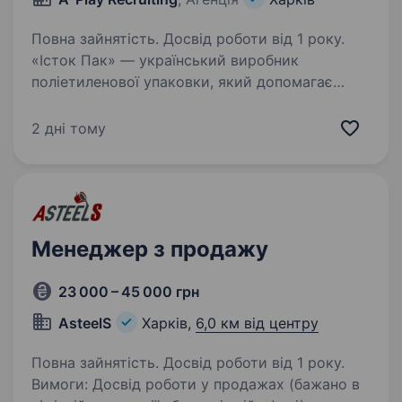
Повна зайнятість. Досвід роботи від 1 року.
«Істок Пак» — український виробник
поліетиленової упаковки, який допомагає
бізнесу по всій країні знаходити якісні рішення
для пакування продукції. Ми розширюємо
2 дні тому
команду продажів і шукаємо людину, яка хоче
не просто…
Менеджер з продажу
23 000 – 45 000 грн
AsteelS
Харків,
6,0 км від центру
Повна зайнятість. Досвід роботи від 1 року.
Вимоги: Досвід роботи у продажах (бажано в