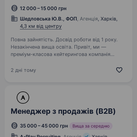
12 000 – 15 000 грн
Шедловська Ю.В., ФОП
, Агенція
, Харків,
4,3 км від центру
Повна зайнятість. Досвід роботи від 1 року.
Незакінчена вища освіта. Привіт, ми —
преміум-класова кейтерингова компанія
«AMAND» у Харкові. Трохи про нас: Ми —
компанія «AMAND» з організації виїзного
2 дні тому
ресторанного обслуговування та бездоганного
сервісу під ключ для різних подій: днів…
Менеджер з продажів (B2B)
35 000 – 45 000 грн
Вища за середню
A-Play Recruiting
, Агенція
Харків