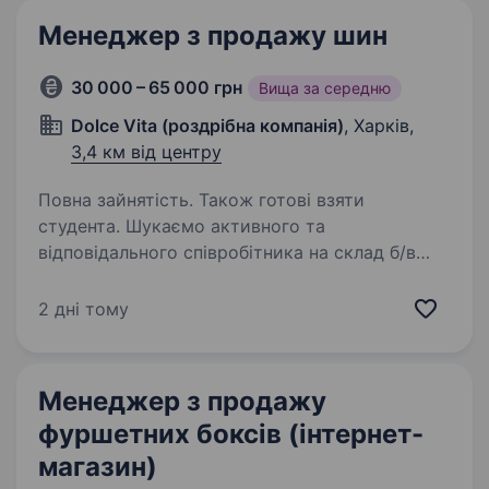
Менеджер з продажу шин
30 000 – 65 000 грн
Вища за середню
Dolce Vita (роздрібна компанія)
, Харків,
3,4 км від центру
Повна зайнятість. Також готові взяти
студента. Шукаємо активного та
відповідального співробітника на склад б/в
шин. Якщо маєте досвід у продажах —
чудово. Якщо ні, але готові навчатися —
2 дні тому
всьому навчимо. Обов’язки: консультація
та продаж шин; допомога клієнтам…
Менеджер з продажу
фуршетних боксів (інтернет-
магазин)