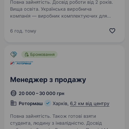
Повна зайнятість. Досвід роботи від 2 років.
Вища освіта. Українська виробнича
компанія — виробник комплектуючих для
світлопрозорих конструкцій (ПВХ-вікна
та двері) — запрошує до команди фахівця із
6 год. тому
закупівель. Ми будуємо сучасну систему
закупівель і шукаємо сильного професіонала,…
Бронювання
Менеджер з продажу
20 000 – 30 000 грн
Ротормаш
Харків,
6,2 км від центру
Повна зайнятість. Також готові взяти
студента, людину з інвалідністю. Досвід