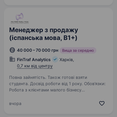
комерційних пропозицій Участь у переговорах
з клієнтами та замовниками…
Менеджер з продажу
(іспанська мова, B1+)
40 000 – 70 000 грн
Вища за середню
FinTraf Analytics
Харків,
0,7 км від центру
Повна зайнятість. Також готові взяти
студента. Досвід роботи від 1 року. Обов’язки:
Робота з клієнтами малого бізнесу
та середнього сегмента Проведення глибинної
оцінки потреб і підготовка персоналізованих
вчора
комерційних пропозицій Участь у переговорах
з клієнтами та замовниками…