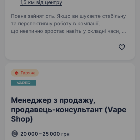
1,5 км від центру
Повна зайнятість. Якщо ви шукаєте стабільну
та перспективну роботу в компанії,
що невпинно зростає навіть у складні часи, —
запрошуємо до команди «Мобільна оптика»!
Ми перша в Україні виїзна оптика, яка
допомагає людям бачити краще:…
Гаряча
Менеджер з продажу,
продавець-консультант (Vape
Shop)
20 000 – 25 000 грн