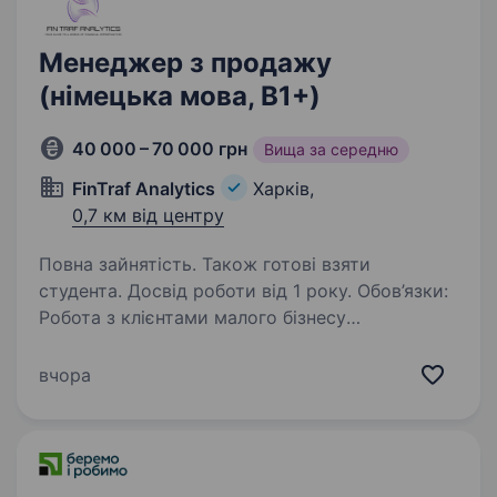
Менеджер з продажу
(німецька мова, B1+)
40 000 – 70 000 грн
Вища за середню
FinTraf Analytics
Харків,
0,7 км від центру
Повна зайнятість. Також готові взяти
студента. Досвід роботи від 1 року. Обов’язки:
Робота з клієнтами малого бізнесу
та середнього сегмента Проведення глибинної
оцінки потреб і підготовка персоналізованих
вчора
комерційних пропозицій Участь у переговорах
з клієнтами та замовниками…