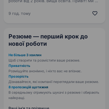
роботи від 2 років. Вища освіта. Привіт! Ми —
РОТОРМАШ, надійна компанія з багаторічним
досвідом у виробництві запасних частин
9 год. тому
та комплектуючих для залізничного
транспорту і метрополітенів, а також
у металообробці. Працюємо на ринку з 2005
Резюме — перший крок
до
року…
нової роботи
Не більше 3 хвилин
Щоб створити та розмістити ваше
резюме.
Приватність
Розміщуйте анонімно, і ніхто вас не впізнає.
Прозорість
Дізнавайтеся, які компанії переглядали ваше резюме.
8 пропозицій щотижня
В середньому отримують шукачі з резюме і обирають
найкращі.
Ваші ім'я та прізвище