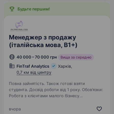
Будьте першим!
Менеджер з продажу
(італійська мова, B1+)
40 000 – 70 000 грн
Вища за середню
FinTraf Analytics
Харків,
0,7 км від центру
Повна зайнятість. Також готові взяти
студента. Досвід роботи від 1 року. Обов’язки:
Робота з клієнтами малого бізнесу
та середнього сегмента Проведення глибинної
оцінки потреб і підготовка персоналізованих
вчора