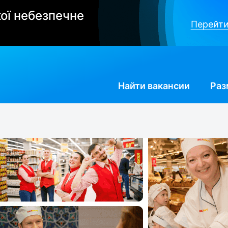
ої небезпечне
Перейти
Найти
вакансии
Раз