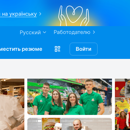
 на українську
Работодателю
Русский
местить
резюме
Войти