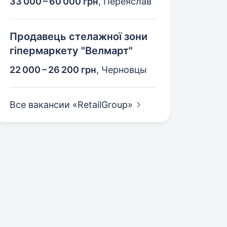
33 000 – 60 000 грн
,
Переяслав
Продавець стелажної зони
гіпермаркету "Велмарт"
22 000 – 26 200 грн
,
Черновцы
Все вакансии
«RetailGroup»