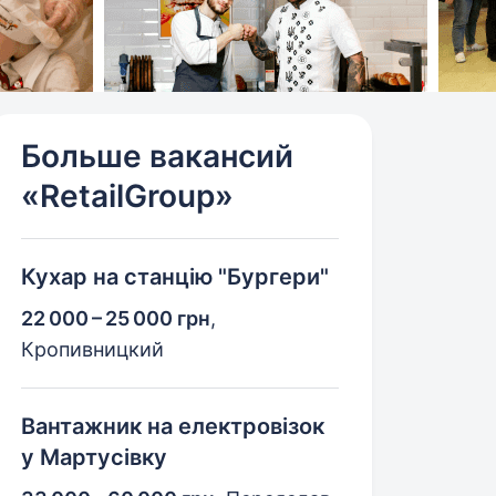
Больше вакансий
«RetailGroup»
Кухар на станцію "Бургери"
22 000 – 25 000 грн
,
Кропивницкий
Вантажник на електровізок
у Мартусівку