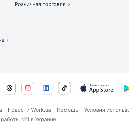
Розничная
торговля
не
а
Новости Work.ua
Помощь
Условия использ
 работы №1 в Украине.