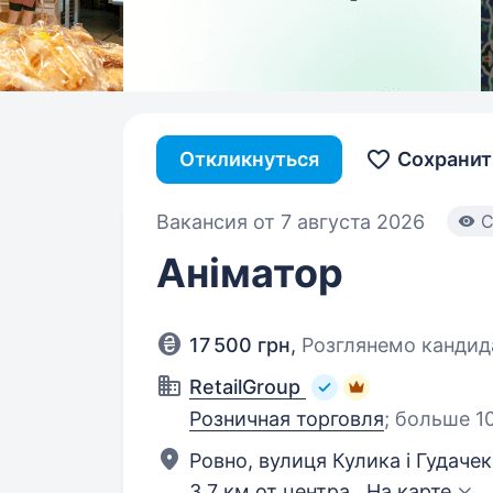
Откликнуться
Сохранит
Вакансия от 7 августа 2026
C
Аніматор
17 500 грн
,
Розглянемо кандида
RetailGroup
Розничная торговля
;
больше 1
Ровно, вулиця Кулика і Гудачек
3,7 км от центра
На карте