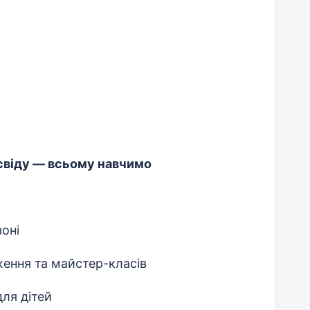
свіду — всьому навчимо
зоні
ження та майстер-класів
для дітей