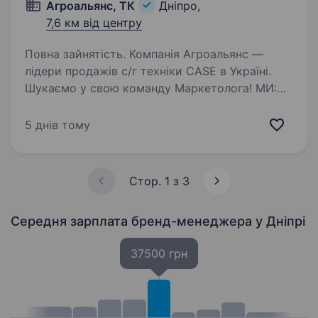
Агроальянс, ТК
Дніпро,
7,6 км від центру
Повна зайнятість. Компанія Агроальянс —
лідери продажів с/г техніки CASE в Україні.
Шукаємо у свою команду Маркетолога! МИ:
20 років досвіду на ринку України; 10 філій
та 9 сервісних центрів по всій Україні; 250
5 днів тому
задоволених…
Стор. 1 з 3
Середня зарплата бренд-менеджера
у Дніпрі
37500 грн