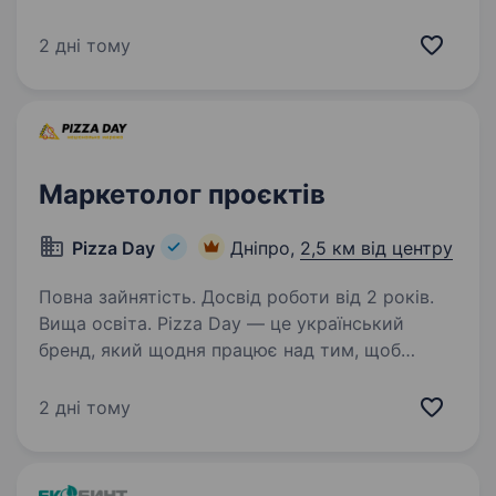
Привіт! Я — Ольга, рекрутер в компанії
EMÉT™. Шукаю системного та відповідального
2 дні тому
Маркетолога операційного, який візьме
на себе координацію внутрішніх процесів
маркетингового…
Маркетолог проєктів
Pizza Day
Дніпро,
2,5 км від центру
Повна зайнятість. Досвід роботи від 2 років.
Вища освіта. Pizza Day — це український
бренд, який щодня працює над тим, щоб
робота, взаємодія з командою та клієнтський
досвід були простими, зрозумілими і
2 дні тому
приємними. Ми віримо, що навіть робочий
день може бути «зі смаком»…