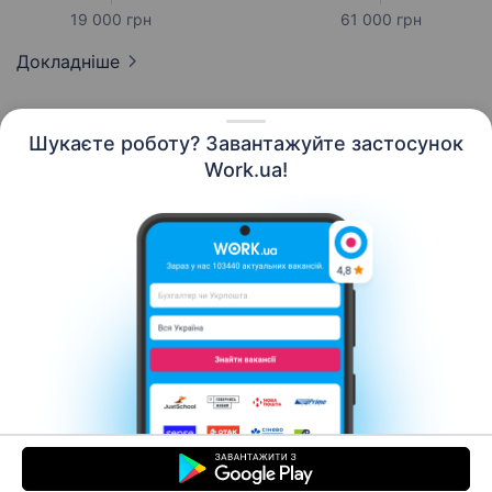
19 000 грн
61 000 грн
Докладніше
Шукаєте роботу? Завантажуйте застосунок
Work.ua!
Українська
Ресурси
Контакти
Про нас
Кар’єра
Новини Work.ua
Допомога
Умови використання
Роботодавцю