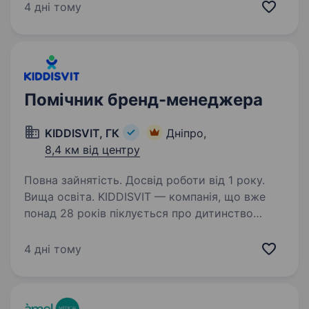
обробка замовлень від клієнтів; контроль
4 дні тому
якості виконання замовлень; ведення соц.
мереж.…
Помічник бренд-менеджера
KIDDISVIT, ГК
Дніпро,
8,4 км від центру
Повна зайнятість. Досвід роботи від 1 року.
Вища освіта. KIDDISVIT — компанія, що вже
понад 28 років піклується про дитинство
в Україні. Ми розпочали свій шлях у 1997 році
й сьогодні є лідером серед постачальників
4 дні тому
товарів для дітей. Мета нашої кропіткої
роботи — наповнювати…