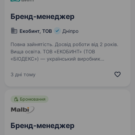
Бренд-менеджер
Екобинт, ТОВ
Дніпро
Повна зайнятість. Досвід роботи від 2 років.
Вища освіта. ТОВ «ЕКОБИНТ» (ТОВ
«БІОДЕКС») — український виробник
медичних виробів та товарів гігієни, який
активно розвиває власні бренди та створює
3 дні тому
нові продуктові категорії. Ми шукаємо
спеціаліста на нове направлення — вологі…
Бронювання
Бренд-менеджер