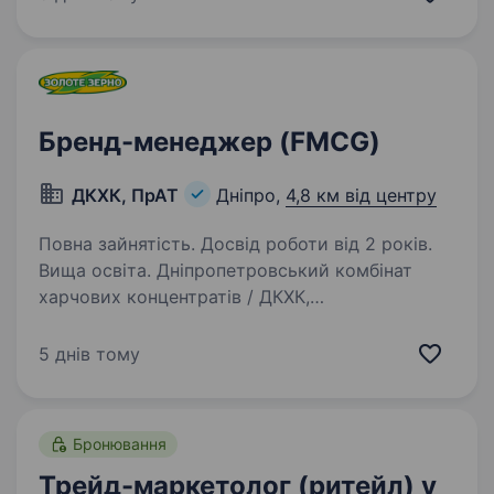
цінний досвід у сфері маркетингу в торговій
компанії з великим…
Бренд-менеджер (FMCG)
ДКХК, ПрАТ
Дніпро,
4,8 км від центру
Повна зайнятість. Досвід роботи від 2 років.
Вища освіта. Дніпропетровський комбінат
харчових концентратів / ДКХК,
ПАОДніпровулиця Зимових Походів, 1р-н.
Самарський Крупна виробнича компанія —
5 днів тому
Дніпровський комбінат харчових концентратів,
ТМ «Золоте Зерно», запрошує до співпраці…
Бронювання
Трейд-маркетолог (ритейл) у