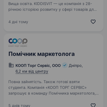
Вища освіта. KIDDISVIT — це компанія з 28-
річною історією розвитку у сфері товарів для
дітей. Ми розпочали свій шлях у 1997 році
й сьогодні є лідером серед постачальників у
4 дні тому
цій сфері. Наша місія — втілювати дитячі мрії
у будь-якому…
Помічник маркетолога
КООП Торг Сервіс, ООО
Дніпро,
6,2 км від центру
Повна зайнятість. Також готові взяти
студента. Компанія «КООП ТОРГ СЕРВІС»
запрошує в команду Помічника маркетолога,
який бажає зрости та розвиватися разом
з нами. Ми пропонуємо можливість отримати
5 днів тому