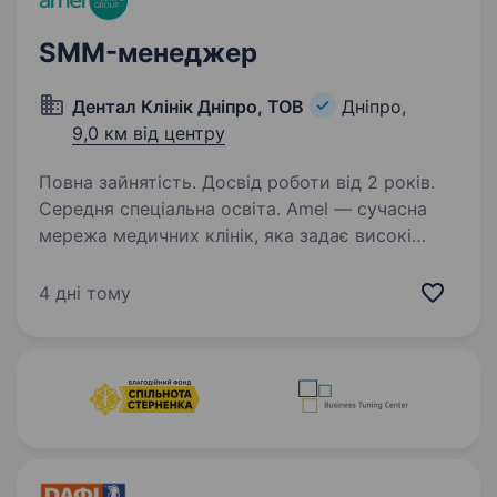
SMM-менеджер
Дентал Клінік Дніпро, ТОВ
Дніпро,
9,0 км від центру
Повна зайнятість. Досвід роботи від 2 років.
Середня спеціальна освіта. Amel — сучасна
мережа медичних клінік, яка задає високі
стандарти у сфері медицини. Зараз
ми шукаємо креативного SMM-менеджера,
4 дні тому
який любить соціальні мережі, стежить
за трендами та готовий розвивати бренд
разом…