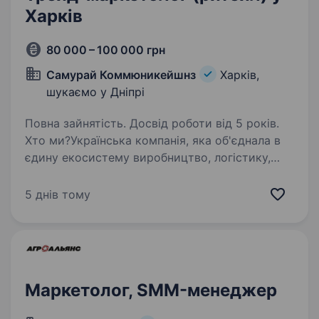
Харків
80 000 – 100 000 грн
Самурай Коммюникейшнз
Харків,
шукаємо у Дніпрі
Повна зайнятість. Досвід роботи від 5 років.
Хто ми?Українська компанія, яка об'єднала в
єдину екосистему виробництво, логістику,
ритейл та дистрибуцію. Разом понад 450
торгових точок у Києві, Харкові, Полтаві
5 днів тому
та Сумах, і команда з 1000+ людей, які
будують…
Маркетолог, SMM-менеджер