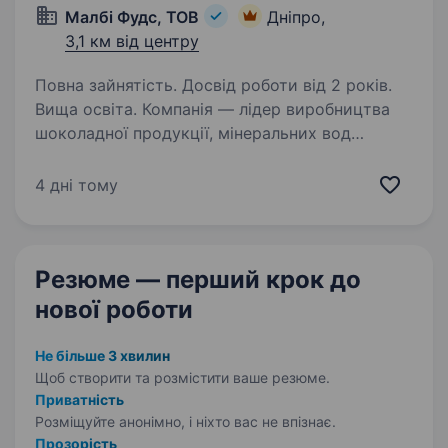
Малбі Фудс, ТОВ
Дніпро,
3,1 км від центру
Повна зайнятість. Досвід роботи від 2 років.
Вища освіта. Компанія — лідер виробництва
шоколадної продукції, мінеральних вод
та безалкогольних напоїв, запрошує в свою
команду талановитого і амбіційного кандидата
4 дні тому
на посаду «Бренд-менеджер» Вимоги
до кандидатів: досвід…
Резюме — перший крок
до
нової роботи
Не більше 3 хвилин
Щоб створити та розмістити ваше
резюме.
Приватність
Розміщуйте анонімно, і ніхто вас не впізнає.
Прозорість