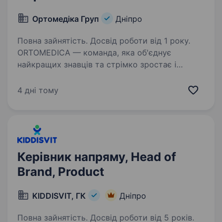
Ортомедіка Груп
Дніпро
Повна зайнятість. Досвід роботи від 1 року.
ORTOMEDICA — команда, яка об'єднує
найкращих знавців та стрімко зростає і
розвивається! Маємо гарний досвід та
інноваційні рішення! Запрошуємо до нас, —
4 дні тому
в мережу ортопедичних салонів ORTOMEDICA,
яка несе допомогу…
Керівник напряму, Head of
Brand, Product
KIDDISVIT, ГК
Дніпро
Повна зайнятість. Досвід роботи від 5 років.