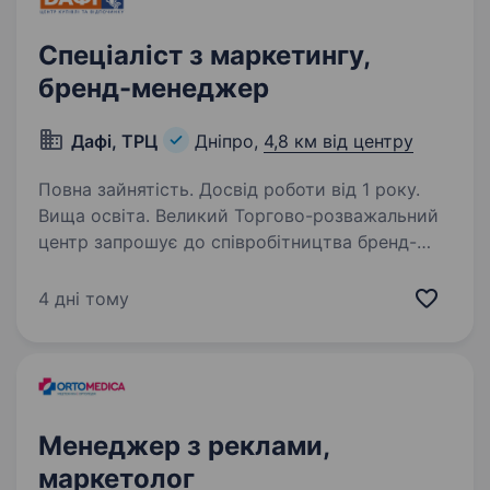
Спеціаліст з маркетингу,
бренд-менеджер
Дафі, ТРЦ
Дніпро,
4,8 км від центру
Повна зайнятість. Досвід роботи від 1 року.
Вища освіта. Великий Торгово-розважальний
центр запрошує до співробітництва бренд-
менеджера у відділ маркетингу, реклами та PR
у м.Дніпро. Вимоги: освіта: економіка,
4 дні тому
маркетинг, реклама, інтернет-маркетинг;
розробка та впровадження…
Менеджер з реклами,
маркетолог