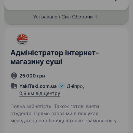
прикладом та працювати разом на перемогу.
Обов’язки:…
Усі вакансії Сил
Оборони
Адміністратор інтернет-
магазину суші
25 000 грн
YakiTaki.com.ua
Дніпро,
0,9 км від центру
Повна зайнятість. Також готові взяти
студента. Прямо зараз ми в пошуках
менеджера по обробці інтернет-замовлень у
відділ продажу. Зобов’язання: прийом дзвінків;